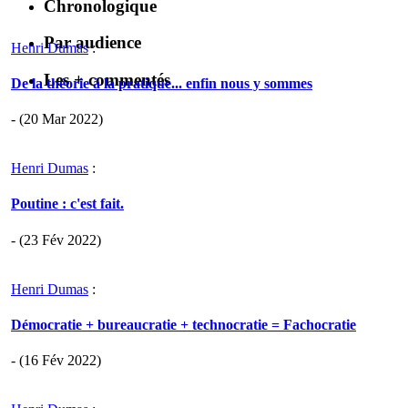
Chronologique
Par audience
Henri Dumas
:
Les + commentés
De la théorie à la pratique... enfin nous y sommes
- (20 Mar 2022)
Henri Dumas
:
Poutine : c'est fait.
- (23 Fév 2022)
Henri Dumas
:
Démocratie + bureaucratie + technocratie = Fachocratie
- (16 Fév 2022)