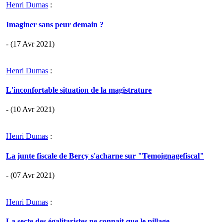
Henri Dumas
:
Imaginer sans peur demain ?
- (17 Avr 2021)
Henri Dumas
:
L'inconfortable situation de la magistrature
- (10 Avr 2021)
Henri Dumas
:
La junte fiscale de Bercy s'acharne sur "Temoignagefiscal"
- (07 Avr 2021)
Henri Dumas
:
La secte des égalitaristes ne connait que le pillage