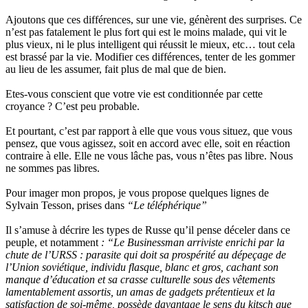
Ajoutons que ces différences, sur une vie, génèrent des surprises. Ce
n’est pas fatalement le plus fort qui est le moins malade, qui vit le
plus vieux, ni le plus intelligent qui réussit le mieux, etc… tout cela
est brassé par la vie. Modifier ces différences, tenter de les gommer
au lieu de les assumer, fait plus de mal que de bien.
Etes-vous conscient que votre vie est conditionnée par cette
croyance ? C’est peu probable.
Et pourtant, c’est par rapport à elle que vous vous situez, que vous
pensez, que vous agissez, soit en accord avec elle, soit en réaction
contraire à elle. Elle ne vous lâche pas, vous n’êtes pas libre. Nous
ne sommes pas libres.
Pour imager mon propos, je vous propose quelques lignes de
Sylvain Tesson, prises dans
“Le téléphérique”
Il s’amuse à décrire les types de Russe qu’il pense déceler dans ce
peuple, et notamment
: “Le Businessman arriviste enrichi par la
chute de l’URSS : parasite qui doit sa prospérité au dépeçage de
l’Union soviétique, individu flasque, blanc et gros, cachant son
manque d’éducation et sa crasse culturelle sous des vêtements
lamentablement assortis, un amas de gadgets prétentieux et la
satisfaction de soi-même, possède davantage le sens du kitsch que