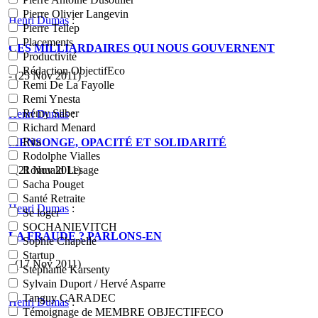
Pierre Olivier Langevin
Henri Dumas
:
Pierre Tellep
Placements
CES MILLIARDAIRES QUI NOUS GOUVERNENT
Productivité
Rédaction ObjectifEco
- (25 Nov 2011)
Remi De La Fayolle
Remi Ynesta
Rémy Silber
Henri Dumas
:
Richard Menard
Rita
MENSONGE, OPACITÉ ET SOLIDARITÉ
Rodolphe Vialles
- (21 Nov 2011)
Romuald Lesage
Sacha Pouget
Santé Retraite
Henri Dumas
:
Se loger
SOCHANIEVITCH
LA FRAUDE ? PARLONS-EN
Sophie Chapelle
Startup
- (17 Nov 2011)
Stéphanie Karsenty
Sylvain Duport / Hervé Asparre
Tanguy CARADEC
Henri Dumas
:
Témoignage de MEMBRE OBJECTIFECO