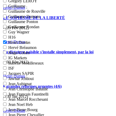
Grégory LEROY
Guillaume
Henri Dumas
:
Guillaume de Rouville
Guillaume Dumans
LE SOPHISME DE LA LIBERTÉ
Guillaume Ponton
Guillaume Rondan
- (09 Fév 2012)
Guy Wagner
H16
Henri Dumas
:
Henri Dumas
Hervé Bréaumon
La dictature paisible s'installe simplement, par la loi
Hugo Cohen
IG Markets
- (03 Fév 2012)
Isabelle Mouilleseaux
ISF
Jacques SAPIR
Henri Dumas
:
Jawhar Jchtioui
Jean Aubignat
6 grandes réformes urgentes (4/6)
Jean Christophe Bataille
Jean Francois Faustinelli
- (30 Jan 2012)
Jean Marcel Rocchesani
Jean Noel Heb
Jean Pierre Bourg
Henri Dumas
:
Jean Pierre Chevallier