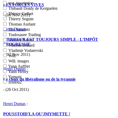
test_inscription
LES FORCES VIVES
Thibault Doidy de Kerguelen
Thierry Collart
- (08 Nov 2011)
Thierry Seguin
Thomas Aurlant
Henri Dumas
:
Tim Sanchez
Tradosaure Trading
L'ERREUR EST TOUJOURS SIMPLE - L’IMPÔT
Vincent Baron
PROGRESSIF
Vincent Benard
Vladimir Vodarevski
- (07 Nov 2011)
Will.
Will. images
Yann Auffret
Henri Dumas
:
Yann Henry
Yomoni
Le choix du libéralisme ou de la tyrannie
zoulou2
- (26 Oct 2011)
Henri Dumas
:
POUSSTOID'LA QU'JMYMETTE !