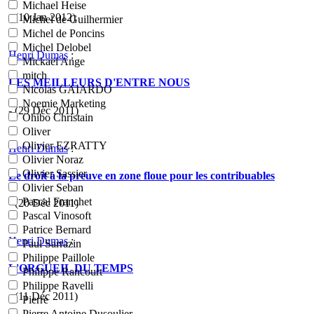
Michael Heise
- (10 Jan 2012)
Michel de Guilhermier
Michel de Poncins
Michel Delobel
Henri Dumas
:
Mickaël Ange
mitch
LES MEILLEURS D'ENTRE NOUS
Nicolas GAIARDO
Noemie Marketing
- (29 Déc 2011)
Ohibo Christain
Oliver
Olivier EZRATTY
Henri Dumas
:
Olivier Noraz
Olivier Sassier
Le droit à la preuve en zone floue pour les contribuables
Olivier Seban
Pascal Franchet
- (20 Déc 2011)
Pascal Vinosoft
Patrice Bernard
Henri Dumas
:
Paul Sarrazin
Philippe Paillole
L'ORGUEIL DU TEMPS
Philippe Rancourt
Philippe Ravelli
- (11 Déc 2011)
Pierre
Pierre Antoine Dusoulier