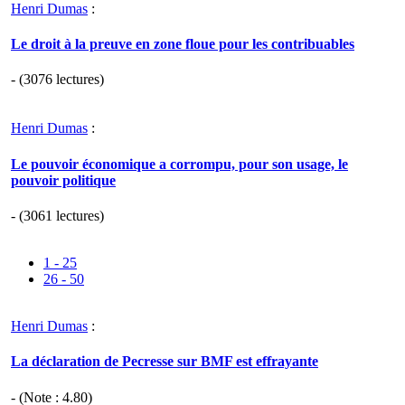
Henri Dumas
:
Le droit à la preuve en zone floue pour les contribuables
- (3076 lectures)
Henri Dumas
:
Le pouvoir économique a corrompu, pour son usage, le
pouvoir politique
- (3061 lectures)
1 - 25
26 - 50
Henri Dumas
:
La déclaration de Pecresse sur BMF est effrayante
- (Note :
4.80
)