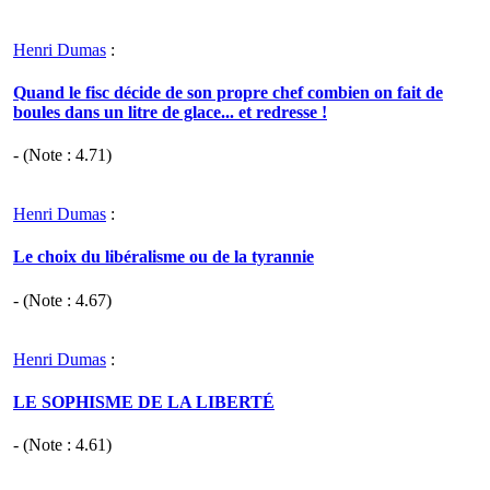
Henri Dumas
:
Quand le fisc décide de son propre chef combien on fait de
boules dans un litre de glace... et redresse !
- (Note :
4.71
)
Henri Dumas
:
Le choix du libéralisme ou de la tyrannie
- (Note :
4.67
)
Henri Dumas
:
LE SOPHISME DE LA LIBERTÉ
- (Note :
4.61
)