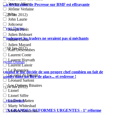
Jeremy Allam
La déclaration de Pecresse sur BMF est effrayante
Jérôme Verlaine
john
- (25 Jan 2012)
John Laurie
Jolicoeur
Henri Dumas
:
Joseph Pietri
Julien Bédouet
Finalement les traders ne seraient pas si méchants
Julien Cornu
Julien Mayard
- (18 Jan 2012)
Karl Descombes
Laurent Conte
Laurent Horvath
Henri Dumas
:
Laurent Lanoir
Le Banquier
Quand le fisc décide de son propre chef combien on fait de
Le suivi du bitcoin
boules dans un litre de glace... et redresse !
Léonard Sartoni
Les Options Binaires
- (14 Jan 2012)
Lionel
Lionel Siffre
Henri Dumas
:
Ludovic Matten
Marty Whiteshad
SIX GRANDES REFORMES URGENTES - 1° réforme
MeilleurTaux.com