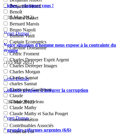
Riches... planquez vous !
Benjamin Sicard
Benoît
- (15 Mar 2012)
Bernard Basset
Bernard Marois
Bruno Napoli
Henri Dumas
:
Bullion Vault
Captain Economics
Notre situation d'homme nous expose à la contrainte du
Caroline Domanine
groupe
Cédric Froment
Charles Dereeper Esprit Argent
- (15 Mar 2012)
Charles Dereeper Images
Charles Morgan
Charles Sannat
Henri Dumas
:
charles Sannat
Christophe Gautheron
Hollande propose d'intégrer la corruption
Claude
Claude Bordeleau
- (14 Mar 2012)
Claude Mathy
Claude Mathy et Sacha Pouget
Henri Dumas
:
Consommation
Contribuables Associés
6 grandes réformes urgentes (6/6)
Cours de l or