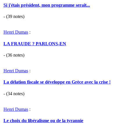
Si j'étais président, mon programme serait...
- (
39
notes)
Henri Dumas
:
LA FRAUDE ? PARLONS-EN
- (
36
notes)
Henri Dumas
:
La délation fiscale se développe en Grèce avec la crise !
- (
34
notes)
Henri Dumas
:
Le choix du libéralisme ou de la tyrannie