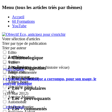
Menu (tous les articles triés par thèmes)
Accueil
60 Formations
YouTube
Votre sélection
d'articles
Trier par type de publication
Trier par auteur
Edito
Acrithène
Chronologique
Article perso
Actions
Vidéo
Actu-Brokers
Notre suggestion
Témoignage de lecteur (histoire vécue)
Henri Dumas
:
Adel Costa
Image commentée
Administrator
Par audience
Le pouvoir économique a corrompu, pour son usage, le
Adrien Bolet
pouvoir politique
alexandre robot
Les + populaires
Alif
- (18 Mar 2012)
Antoine Magnan
Les + provoquants
Automobile
Henri Dumas
:
Aymeric Pontier
Les + commentés
Benjamin Aubert