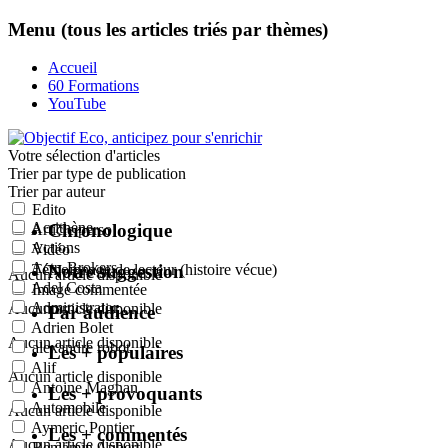
Menu (tous les articles triés par thèmes)
Accueil
60 Formations
YouTube
Votre sélection
d'articles
Trier par type de publication
Trier par auteur
Edito
Acrithène
Chronologique
Article perso
Actions
Vidéo
Actu-Brokers
Notre suggestion
Témoignage de lecteur (histoire vécue)
Aucun article disponible
Adel Costa
Image commentée
Administrator
Aucun article disponible
Par audience
Adrien Bolet
Aucun article disponible
alexandre robot
Les + populaires
Alif
Aucun article disponible
Antoine Magnan
Les + provoquants
Automobile
Aucun article disponible
Aymeric Pontier
Les + commentés
Aucun article disponible
Benjamin Aubert