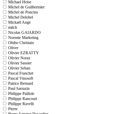
Michael Heise
Michel de Guilhermier
Michel de Poncins
Michel Delobel
Mickaël Ange
mitch
Nicolas GAIARDO
Noemie Marketing
Ohibo Christain
Oliver
Olivier EZRATTY
Olivier Noraz
Olivier Sassier
Olivier Seban
Pascal Franchet
Pascal Vinosoft
Patrice Bernard
Paul Sarrazin
Philippe Paillole
Philippe Rancourt
Philippe Ravelli
Pierre
Pierre Antoine Dusoulier