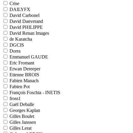
Crise
DAILYFX
David Carbonel
David Danverand
David PHILIPPE
David Renan Images
de Karatcha
DGCIS
Dorra
Emmanuel GAUDE
Eric Fromant
Erwan Dereeper
Etienne BROIS
Fabien Manach
Fabien Pot
François Foschia - INETIS
fross1
Gaël Deballe
Georges Kaplan
Gilles Boulet
Gilles Janssen
Gilles Lerat