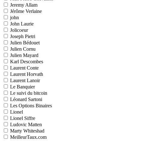
Jeremy Allam
Jérôme Verlaine
john
John Laurie
Jolicoeur
Joseph Pietri
Julien Bédouet
Julien Cornu
Julien Mayard
Karl Descombes
Laurent Conte
Laurent Horvath
Laurent Lanoir
Le Banquier
Le suivi du bitcoin
Léonard Sartoni
Les Options Binaires
Lionel
Lionel Siffre
Ludovic Matten
Marty Whiteshad
MeilleurTaux.com