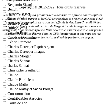
Benjamin Sicard
Copyright © 2012-2022 Tous droits réservés
Benoît
Bernard Basset
Disclaimer : le trading sur produits dérivés comme les options, contrats futurs,
Bernard Marois
FOREX, positions à marges et les CFD est complexe et présente un risque élevé
de perte rapide en capital en raison de l'effet de levier. Entre 74 et 89 % des
Bruno Napoli
comptes de clients de détail perdent de l'argent lors de la négociation de ces
Bullion Vault
instruments financiers complexes. Vous devez vous assurer que vous comprenez
Captain Economics
comment les produits dérivés dont les CFD fonctionnent et que vous pouvez
Caroline Domanine
vous permettre de prendre le risque élevé de perdre votre argent.
Cédric Froment
Charles Dereeper Esprit Argent
Charles Dereeper Images
Charles Morgan
Charles Sannat
charles Sannat
Christophe Gautheron
Claude
Claude Bordeleau
Claude Mathy
Claude Mathy et Sacha Pouget
Consommation
Contribuables Associés
Cours de l or