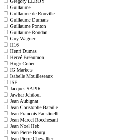
Grégory LEROY
Guillaume
Guillaume de Rouville
Guillaume Dumans
Guillaume Ponton
Guillaume Rondan
Guy Wagner
H16
Henri Dumas
Hervé Bréaumon
Hugo Cohen
IG Markets
Isabelle Mouilleseaux
ISF
Jacques SAPIR
Jawhar Jchtioui
Jean Aubignat
Jean Christophe Bataille
Jean Francois Faustinelli
Jean Marcel Rocchesani
Jean Noel Heb
Jean Pierre Bourg
Jean Pierre Chevallier