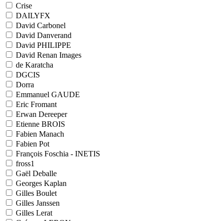
Crise
DAILYFX
David Carbonel
David Danverand
David PHILIPPE
David Renan Images
de Karatcha
DGCIS
Dorra
Emmanuel GAUDE
Eric Fromant
Erwan Dereeper
Etienne BROIS
Fabien Manach
Fabien Pot
François Foschia - INETIS
fross1
Gaël Deballe
Georges Kaplan
Gilles Boulet
Gilles Janssen
Gilles Lerat