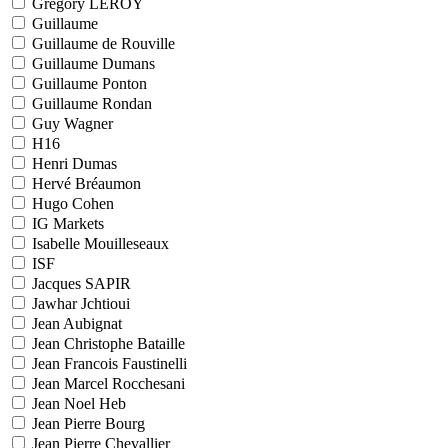
Grégory LEROY
Guillaume
Guillaume de Rouville
Guillaume Dumans
Guillaume Ponton
Guillaume Rondan
Guy Wagner
H16
Henri Dumas
Hervé Bréaumon
Hugo Cohen
IG Markets
Isabelle Mouilleseaux
ISF
Jacques SAPIR
Jawhar Jchtioui
Jean Aubignat
Jean Christophe Bataille
Jean Francois Faustinelli
Jean Marcel Rocchesani
Jean Noel Heb
Jean Pierre Bourg
Jean Pierre Chevallier