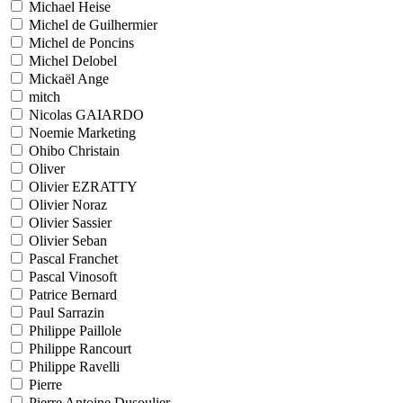
Michael Heise
Michel de Guilhermier
Michel de Poncins
Michel Delobel
Mickaël Ange
mitch
Nicolas GAIARDO
Noemie Marketing
Ohibo Christain
Oliver
Olivier EZRATTY
Olivier Noraz
Olivier Sassier
Olivier Seban
Pascal Franchet
Pascal Vinosoft
Patrice Bernard
Paul Sarrazin
Philippe Paillole
Philippe Rancourt
Philippe Ravelli
Pierre
Pierre Antoine Dusoulier