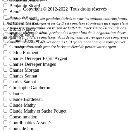
Benjamin Sicard
Copyright © 2012-2022 Tous droits réservés
Benoît
Bernard Basset
Disclaimer : le trading sur produits dérivés comme les options, contrats futurs,
Bernard Marois
FOREX, positions à marges et les CFD est complexe et présente un risque élevé
de perte rapide en capital en raison de l'effet de levier. Entre 74 et 89 % des
Bruno Napoli
comptes de clients de détail perdent de l'argent lors de la négociation de ces
Bullion Vault
instruments financiers complexes. Vous devez vous assurer que vous comprenez
Captain Economics
comment les produits dérivés dont les CFD fonctionnent et que vous pouvez
Caroline Domanine
vous permettre de prendre le risque élevé de perdre votre argent.
Cédric Froment
Charles Dereeper Esprit Argent
Charles Dereeper Images
Charles Morgan
Charles Sannat
charles Sannat
Christophe Gautheron
Claude
Claude Bordeleau
Claude Mathy
Claude Mathy et Sacha Pouget
Consommation
Contribuables Associés
Cours de l or