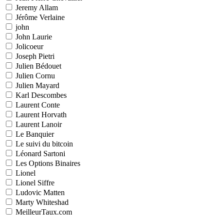
Jeremy Allam
Jérôme Verlaine
john
John Laurie
Jolicoeur
Joseph Pietri
Julien Bédouet
Julien Cornu
Julien Mayard
Karl Descombes
Laurent Conte
Laurent Horvath
Laurent Lanoir
Le Banquier
Le suivi du bitcoin
Léonard Sartoni
Les Options Binaires
Lionel
Lionel Siffre
Ludovic Matten
Marty Whiteshad
MeilleurTaux.com