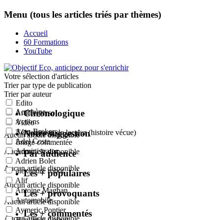
Menu (tous les articles triés par thèmes)
Accueil
60 Formations
YouTube
Votre sélection
d'articles
Trier par type de publication
Trier par auteur
Edito
Acrithène
Chronologique
Article perso
Actions
Vidéo
Actu-Brokers
Notre suggestion
Témoignage de lecteur (histoire vécue)
Aucun article disponible
Adel Costa
Image commentée
Administrator
Aucun article disponible
Par audience
Adrien Bolet
Aucun article disponible
alexandre robot
Les + populaires
Alif
Aucun article disponible
Antoine Magnan
Les + provoquants
Automobile
Aucun article disponible
Aymeric Pontier
Les + commentés
Aucun article disponible
Benjamin Aubert