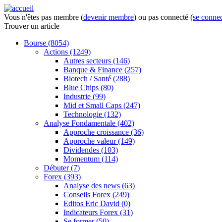
Vous n'êtes pas membre (
devenir membre
) ou pas connecté (
se connec
Trouver
un article
Bourse
(8054)
Actions
(1249)
Autres secteurs
(146)
Banque & Finance
(257)
Biotech / Santé
(288)
Blue Chips
(80)
Industrie
(99)
Mid et Small Caps
(247)
Technologie
(132)
Analyse Fondamentale
(402)
Approche croissance
(36)
Approche valeur
(149)
Dividendes
(103)
Momentum
(114)
Débuter
(7)
Forex
(393)
Analyse des news
(63)
Conseils Forex
(249)
Editos Eric David
(0)
Indicateurs Forex
(31)
Se former
(50)