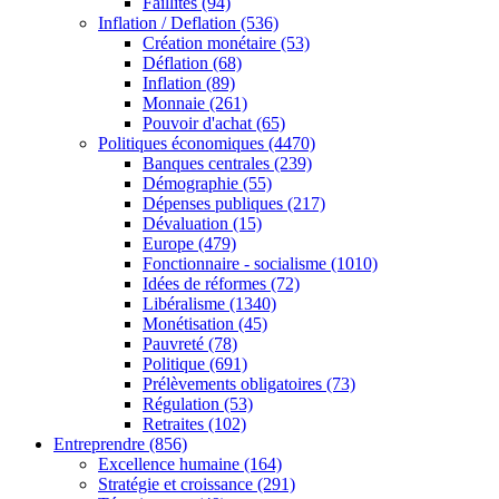
Faillites
(94)
Inflation / Deflation
(536)
Création monétaire
(53)
Déflation
(68)
Inflation
(89)
Monnaie
(261)
Pouvoir d'achat
(65)
Politiques économiques
(4470)
Banques centrales
(239)
Démographie
(55)
Dépenses publiques
(217)
Dévaluation
(15)
Europe
(479)
Fonctionnaire - socialisme
(1010)
Idées de réformes
(72)
Libéralisme
(1340)
Monétisation
(45)
Pauvreté
(78)
Politique
(691)
Prélèvements obligatoires
(73)
Régulation
(53)
Retraites
(102)
Entreprendre
(856)
Excellence humaine
(164)
Stratégie et croissance
(291)