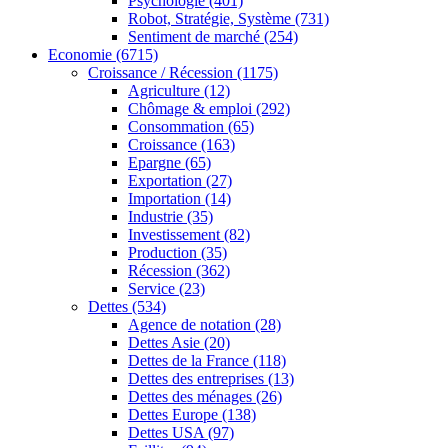
Psychologie
(401)
Robot, Stratégie, Système
(731)
Sentiment de marché
(254)
Economie
(6715)
Croissance / Récession
(1175)
Agriculture
(12)
Chômage & emploi
(292)
Consommation
(65)
Croissance
(163)
Epargne
(65)
Exportation
(27)
Importation
(14)
Industrie
(35)
Investissement
(82)
Production
(35)
Récession
(362)
Service
(23)
Dettes
(534)
Agence de notation
(28)
Dettes Asie
(20)
Dettes de la France
(118)
Dettes des entreprises
(13)
Dettes des ménages
(26)
Dettes Europe
(138)
Dettes USA
(97)