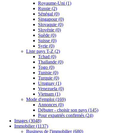
Royaume-Uni
(1)
Russie
(2)
Sénégal
(0)
Singapour
(0)
Slovaquie
(0)
Slovénie
(0)
Suède
(0)
Suisse
(0)
Syrie
(0)
Liste pays T-Z
(2)
Tchad
(0)
Thaïlande
(0)
Togo
(0)
Tunisie
(0)
Turquie
(0)
Uruguay
(1)
Venezuela
(0)
Vietnam
(1)
Mode d'emploi
(169)
Annonces
(0)
Débuter - choisir son pays
(145)
Pour expatriés confirmés
(24)
Images
(3048)
Immobilier
(1137)
Business de l'immobilier
(680)