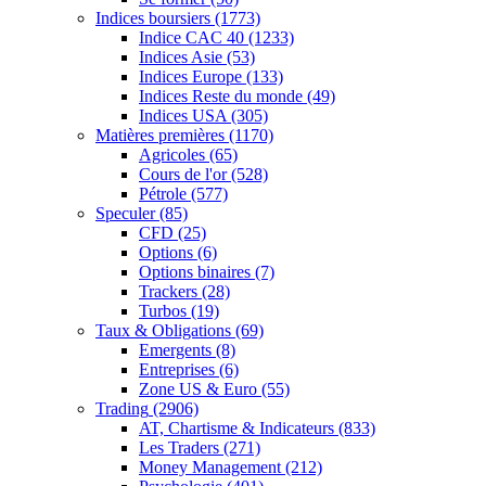
Indices boursiers
(1773)
Indice CAC 40
(1233)
Indices Asie
(53)
Indices Europe
(133)
Indices Reste du monde
(49)
Indices USA
(305)
Matières premières
(1170)
Agricoles
(65)
Cours de l'or
(528)
Pétrole
(577)
Speculer
(85)
CFD
(25)
Options
(6)
Options binaires
(7)
Trackers
(28)
Turbos
(19)
Taux & Obligations
(69)
Emergents
(8)
Entreprises
(6)
Zone US & Euro
(55)
Trading
(2906)
AT, Chartisme & Indicateurs
(833)
Les Traders
(271)
Money Management
(212)