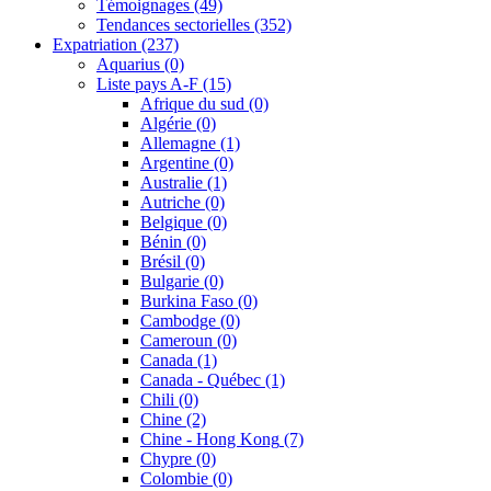
Témoignages
(49)
Tendances sectorielles
(352)
Expatriation
(237)
Aquarius
(0)
Liste pays A-F
(15)
Afrique du sud
(0)
Algérie
(0)
Allemagne
(1)
Argentine
(0)
Australie
(1)
Autriche
(0)
Belgique
(0)
Bénin
(0)
Brésil
(0)
Bulgarie
(0)
Burkina Faso
(0)
Cambodge
(0)
Cameroun
(0)
Canada
(1)
Canada - Québec
(1)
Chili
(0)
Chine
(2)
Chine - Hong Kong
(7)
Chypre
(0)
Colombie
(0)