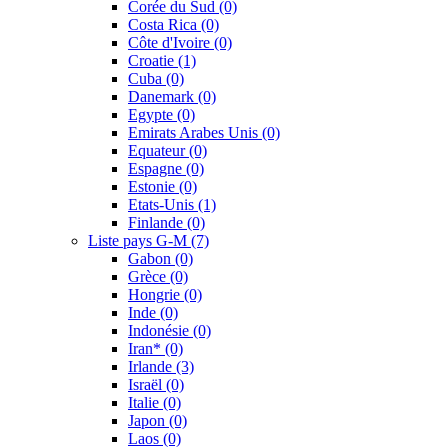
Corée du Sud
(0)
Costa Rica
(0)
Côte d'Ivoire
(0)
Croatie
(1)
Cuba
(0)
Danemark
(0)
Egypte
(0)
Emirats Arabes Unis
(0)
Equateur
(0)
Espagne
(0)
Estonie
(0)
Etats-Unis
(1)
Finlande
(0)
Liste pays G-M
(7)
Gabon
(0)
Grèce
(0)
Hongrie
(0)
Inde
(0)
Indonésie
(0)
Iran*
(0)
Irlande
(3)
Israël
(0)
Italie
(0)
Japon
(0)
Laos
(0)