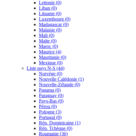
Lettonie
(0)
Liban
(0)
Lituanie
(0)
Luxembourg
(0)
Madagascar
(0)
Malaisie
(0)
Mali
(0)
Malte
(0)
Maroc
(0)
Maurice
(4)
Mauritanie
(0)
Mexique
(0)
Liste pays N-S
(44)
Norvège
(0)
Nouvelle Calédonie
(1)
Nouvelle-Zélande
(0)
Panama
(0)
Paraguay
(0)
Pays-Bas
(0)
Pérou
(0)
Pologne
(3)
Portugal
(0)
Rép. Dominicaine
(1)
Rép. Tchèque
(0)
Roumanie
(36)