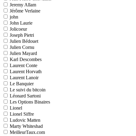
Jeremy Allam
Jérôme Verlaine
john
John Laurie
Jolicoeur
Joseph Pietri
Julien Bédouet
Julien Cornu
Julien Mayard
Karl Descombes
Laurent Conte
Laurent Horvath
Laurent Lanoir
Le Banquier
Le suivi du bitcoin
Léonard Sartoni
Les Options Binaires
Lionel
Lionel Siffre
Ludovic Matten
Marty Whiteshad
MeilleurTaux.com