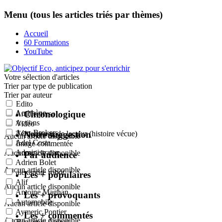
Menu (tous les articles triés par thèmes)
Accueil
60 Formations
YouTube
Votre sélection
d'articles
Trier par type de publication
Trier par auteur
Edito
Acrithène
Chronologique
Article perso
Actions
Vidéo
Actu-Brokers
Notre suggestion
Témoignage de lecteur (histoire vécue)
Aucun article disponible
Adel Costa
Image commentée
Administrator
Aucun article disponible
Par audience
Adrien Bolet
Aucun article disponible
alexandre robot
Les + populaires
Alif
Aucun article disponible
Antoine Magnan
Les + provoquants
Automobile
Aucun article disponible
Aymeric Pontier
Les + commentés
Aucun article disponible
Benjamin Aubert