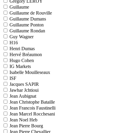
Grégory LEROY
Guillaume
Guillaume de Rouville
Guillaume Dumans
Guillaume Ponton
Guillaume Rondan
Guy Wagner
H16
Henri Dumas
Hervé Bréaumon
Hugo Cohen
IG Markets
Isabelle Mouilleseaux
ISF
Jacques SAPIR
Jawhar Jchtioui
Jean Aubignat
Jean Christophe Bataille
Jean Francois Faustinelli
Jean Marcel Rocchesani
Jean Noel Heb
Jean Pierre Bourg
Jean Pierre Chevallier