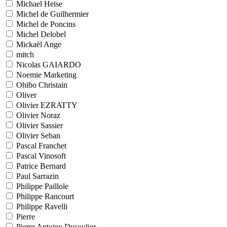
Michael Heise
Michel de Guilhermier
Michel de Poncins
Michel Delobel
Mickaël Ange
mitch
Nicolas GAIARDO
Noemie Marketing
Ohibo Christain
Oliver
Olivier EZRATTY
Olivier Noraz
Olivier Sassier
Olivier Seban
Pascal Franchet
Pascal Vinosoft
Patrice Bernard
Paul Sarrazin
Philippe Paillole
Philippe Rancourt
Philippe Ravelli
Pierre
Pierre Antoine Dusoulier