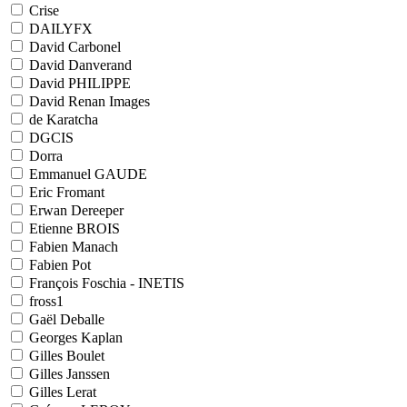
Crise
DAILYFX
David Carbonel
David Danverand
David PHILIPPE
David Renan Images
de Karatcha
DGCIS
Dorra
Emmanuel GAUDE
Eric Fromant
Erwan Dereeper
Etienne BROIS
Fabien Manach
Fabien Pot
François Foschia - INETIS
fross1
Gaël Deballe
Georges Kaplan
Gilles Boulet
Gilles Janssen
Gilles Lerat