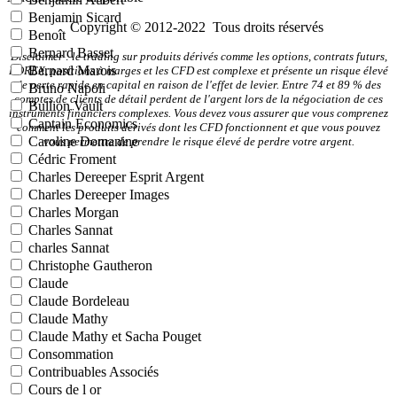
Benjamin Sicard
Copyright © 2012-2022 Tous droits réservés
Benoît
Bernard Basset
Disclaimer : le trading sur produits dérivés comme les options, contrats futurs,
Bernard Marois
FOREX, positions à marges et les CFD est complexe et présente un risque élevé
de perte rapide en capital en raison de l'effet de levier. Entre 74 et 89 % des
Bruno Napoli
comptes de clients de détail perdent de l'argent lors de la négociation de ces
Bullion Vault
instruments financiers complexes. Vous devez vous assurer que vous comprenez
Captain Economics
comment les produits dérivés dont les CFD fonctionnent et que vous pouvez
Caroline Domanine
vous permettre de prendre le risque élevé de perdre votre argent.
Cédric Froment
Charles Dereeper Esprit Argent
Charles Dereeper Images
Charles Morgan
Charles Sannat
charles Sannat
Christophe Gautheron
Claude
Claude Bordeleau
Claude Mathy
Claude Mathy et Sacha Pouget
Consommation
Contribuables Associés
Cours de l or