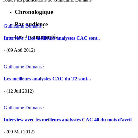
Chronologique
Par audience
Guillaume Dumans
:
Les + commentés
Interview : Les meilleurs analystes CAC sont..
- (09 Aoû 2012)
Guillaume Dumans
:
Les meilleurs analystes CAC du T2 sont...
- (12 Juil 2012)
Guillaume Dumans
:
Interview avec les meilleurs analystes CAC 40 du mois d'avril
- (09 Mai 2012)