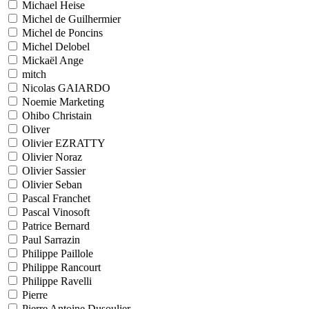
Michael Heise
Michel de Guilhermier
Michel de Poncins
Michel Delobel
Mickaël Ange
mitch
Nicolas GAIARDO
Noemie Marketing
Ohibo Christain
Oliver
Olivier EZRATTY
Olivier Noraz
Olivier Sassier
Olivier Seban
Pascal Franchet
Pascal Vinosoft
Patrice Bernard
Paul Sarrazin
Philippe Paillole
Philippe Rancourt
Philippe Ravelli
Pierre
Pierre Antoine Dusoulier