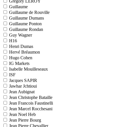
Grégory LEROY
Guillaume
Guillaume de Rouville
Guillaume Dumans
Guillaume Ponton
Guillaume Rondan
Guy Wagner
H16
Henri Dumas
Hervé Bréaumon
Hugo Cohen
IG Markets
Isabelle Mouilleseaux
ISF
Jacques SAPIR
Jawhar Jchtioui
Jean Aubignat
Jean Christophe Bataille
Jean Francois Faustinelli
Jean Marcel Rocchesani
Jean Noel Heb
Jean Pierre Bourg
Jean Pierre Chevallier