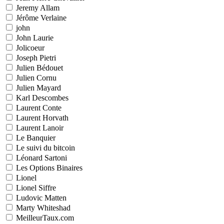
Jeremy Allam
Jérôme Verlaine
john
John Laurie
Jolicoeur
Joseph Pietri
Julien Bédouet
Julien Cornu
Julien Mayard
Karl Descombes
Laurent Conte
Laurent Horvath
Laurent Lanoir
Le Banquier
Le suivi du bitcoin
Léonard Sartoni
Les Options Binaires
Lionel
Lionel Siffre
Ludovic Matten
Marty Whiteshad
MeilleurTaux.com