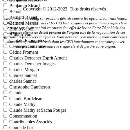
Benjamin Sicard
Copyright © 2012-2022 Tous droits réservés
Benoît
Bernard Basset
Disclaimer : le trading sur produits dérivés comme les options, contrats futurs,
Bernard Marois
FOREX, positions à marges et les CFD est complexe et présente un risque élevé
de perte rapide en capital en raison de l'effet de levier. Entre 74 et 89 % des
Bruno Napoli
comptes de clients de détail perdent de l'argent lors de la négociation de ces
Bullion Vault
instruments financiers complexes. Vous devez vous assurer que vous comprenez
Captain Economics
comment les produits dérivés dont les CFD fonctionnent et que vous pouvez
Caroline Domanine
vous permettre de prendre le risque élevé de perdre votre argent.
Cédric Froment
Charles Dereeper Esprit Argent
Charles Dereeper Images
Charles Morgan
Charles Sannat
charles Sannat
Christophe Gautheron
Claude
Claude Bordeleau
Claude Mathy
Claude Mathy et Sacha Pouget
Consommation
Contribuables Associés
Cours de l or