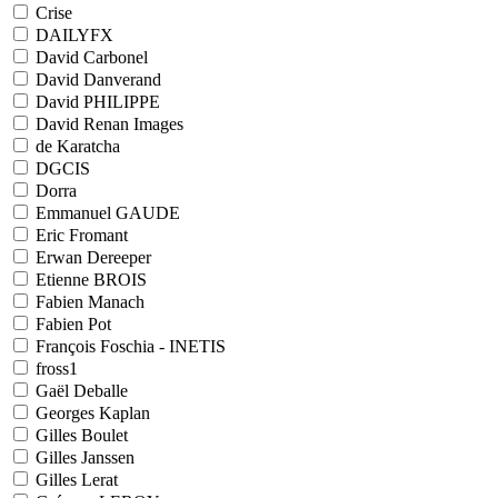
Crise
DAILYFX
David Carbonel
David Danverand
David PHILIPPE
David Renan Images
de Karatcha
DGCIS
Dorra
Emmanuel GAUDE
Eric Fromant
Erwan Dereeper
Etienne BROIS
Fabien Manach
Fabien Pot
François Foschia - INETIS
fross1
Gaël Deballe
Georges Kaplan
Gilles Boulet
Gilles Janssen
Gilles Lerat