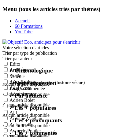
Menu (tous les articles triés par thèmes)
Accueil
60 Formations
YouTube
Votre sélection
d'articles
Trier par type de publication
Trier par auteur
Edito
Acrithène
Chronologique
Article perso
Actions
Vidéo
Actu-Brokers
Notre suggestion
Témoignage de lecteur (histoire vécue)
Aucun article disponible
Adel Costa
Image commentée
Administrator
Aucun article disponible
Par audience
Adrien Bolet
Aucun article disponible
alexandre robot
Les + populaires
Alif
Aucun article disponible
Antoine Magnan
Les + provoquants
Automobile
Aucun article disponible
Aymeric Pontier
Les + commentés
Aucun article disponible
Benjamin Aubert