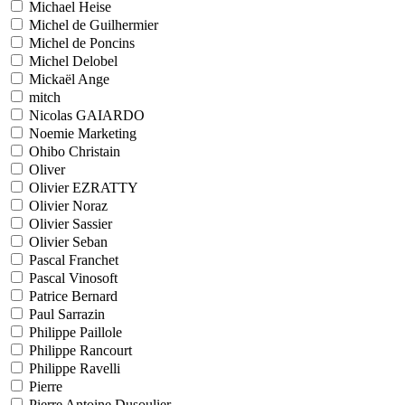
Michael Heise
Michel de Guilhermier
Michel de Poncins
Michel Delobel
Mickaël Ange
mitch
Nicolas GAIARDO
Noemie Marketing
Ohibo Christain
Oliver
Olivier EZRATTY
Olivier Noraz
Olivier Sassier
Olivier Seban
Pascal Franchet
Pascal Vinosoft
Patrice Bernard
Paul Sarrazin
Philippe Paillole
Philippe Rancourt
Philippe Ravelli
Pierre
Pierre Antoine Dusoulier