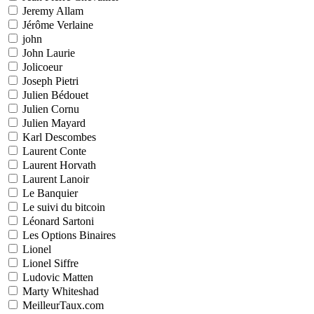
Jeremy Allam
Jérôme Verlaine
john
John Laurie
Jolicoeur
Joseph Pietri
Julien Bédouet
Julien Cornu
Julien Mayard
Karl Descombes
Laurent Conte
Laurent Horvath
Laurent Lanoir
Le Banquier
Le suivi du bitcoin
Léonard Sartoni
Les Options Binaires
Lionel
Lionel Siffre
Ludovic Matten
Marty Whiteshad
MeilleurTaux.com