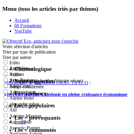
Menu (tous les articles triés par thèmes)
Accueil
60 Formations
YouTube
Votre sélection
d'articles
Trier par type de publication
Trier par auteur
Edito
Acrithène
Chronologique
Article perso
Actions
Vidéo
Actu-Brokers
Notre suggestion
Témoignage de lecteur (histoire vécue)
Témoignage de MEMBRE OBJECTIFECO
:
Adel Costa
Image commentée
Administrator
Par audience
Vivre en Nouvelle Calédonie en pleine croissance économique
Adrien Bolet
alexandre robot
Les + populaires
- (16 Fév 2013)
Alif
Antoine Magnan
Les + provoquants
1 - 25
Automobile
Aymeric Pontier
Les + commentés
Benjamin Aubert