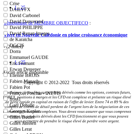
Crise
1 - 25
DAILYFX
David Carbonel
David Danverand
Témoignage de MEMBRE OBJECTIFECO
:
David PHILIPPE
David Renan Images
Vivre en Nouvelle Calédonie en pleine croissance économique
de Karatcha
DGCIS
- (
2
notes)
Dorra
Emmanuel GAUDE
1 - 25
Eric Fromant
Erwan Dereeper
Aucun article disponible
Etienne BROIS
Fabien Manach
Copyright © 2012-2022 Tous droits réservés
Fabien Pot
Disclaimer : le trading sur produits dérivés comme les options, contrats futurs,
François Foschia - INETIS
FOREX, positions à marges et les CFD est complexe et présente un risque élevé
fross1
de perte rapide en capital en raison de l'effet de levier. Entre 74 et 89 % des
Gaël Deballe
comptes de clients de détail perdent de l'argent lors de la négociation de ces
Georges Kaplan
instruments financiers complexes. Vous devez vous assurer que vous comprenez
comment les produits dérivés dont les CFD fonctionnent et que vous pouvez
Gilles Boulet
vous permettre de prendre le risque élevé de perdre votre argent.
Gilles Janssen
Gilles Lerat