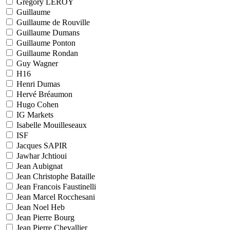
Grégory LEROY
Guillaume
Guillaume de Rouville
Guillaume Dumans
Guillaume Ponton
Guillaume Rondan
Guy Wagner
H16
Henri Dumas
Hervé Bréaumon
Hugo Cohen
IG Markets
Isabelle Mouilleseaux
ISF
Jacques SAPIR
Jawhar Jchtioui
Jean Aubignat
Jean Christophe Bataille
Jean Francois Faustinelli
Jean Marcel Rocchesani
Jean Noel Heb
Jean Pierre Bourg
Jean Pierre Chevallier