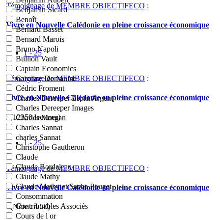
Témoignage de MEMBRE OBJECTIFECO
:
Benjamin Sicard
Benoît
Vivre en Nouvelle Calédonie en pleine croissance économique
Bernard Basset
Bernard Marois
Bruno Napoli
1 - 25
Bullion Vault
Captain Economics
Témoignage de MEMBRE OBJECTIFECO
:
Caroline Domanine
Cédric Froment
Vivre en Nouvelle Calédonie en pleine croissance économique
Charles Dereeper Esprit Argent
Charles Dereeper Images
- (12350 lectures)
Charles Morgan
Charles Sannat
charles Sannat
1 - 25
Christophe Gautheron
Claude
Claude Bordeleau
Témoignage de MEMBRE OBJECTIFECO
:
Claude Mathy
Claude Mathy et Sacha Pouget
Vivre en Nouvelle Calédonie en pleine croissance économique
Consommation
Contribuables Associés
- (Note :
4.50
)
Cours de l or