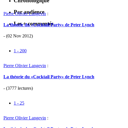
Chronologique
Par audience
Pierre Olivier Langevin
:
Les + commentés
La théorie du «Cocktail Party» de Peter Lynch
- (02 Nov 2012)
1 - 200
Pierre Olivier Langevin
:
La théorie du «Cocktail Party» de Peter Lynch
- (3777 lectures)
1 - 25
Pierre Olivier Langevin
: