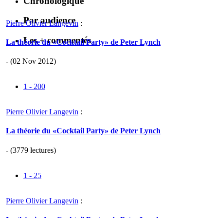
Chronologique
Par audience
Pierre Olivier Langevin
:
Les + commentés
La théorie du «Cocktail Party» de Peter Lynch
- (02 Nov 2012)
1 - 200
Pierre Olivier Langevin
:
La théorie du «Cocktail Party» de Peter Lynch
- (3779 lectures)
1 - 25
Pierre Olivier Langevin
: