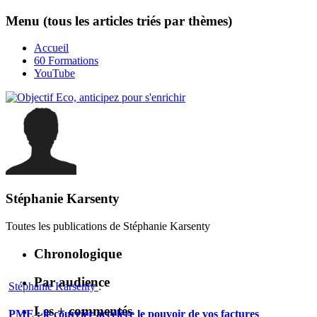
Menu (tous les articles triés par thèmes)
Accueil
60 Formations
YouTube
Stéphanie Karsenty
Toutes les publications de
Stéphanie Karsenty
Chronologique
Par audience
Stéphanie Karsenty
:
Les + commentés
PME : le courrier accélère le pouvoir de vos factures