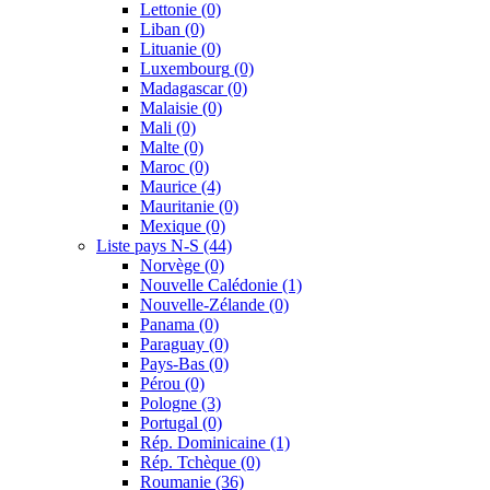
Lettonie
(0)
Liban
(0)
Lituanie
(0)
Luxembourg
(0)
Madagascar
(0)
Malaisie
(0)
Mali
(0)
Malte
(0)
Maroc
(0)
Maurice
(4)
Mauritanie
(0)
Mexique
(0)
Liste pays N-S
(44)
Norvège
(0)
Nouvelle Calédonie
(1)
Nouvelle-Zélande
(0)
Panama
(0)
Paraguay
(0)
Pays-Bas
(0)
Pérou
(0)
Pologne
(3)
Portugal
(0)
Rép. Dominicaine
(1)
Rép. Tchèque
(0)
Roumanie
(36)