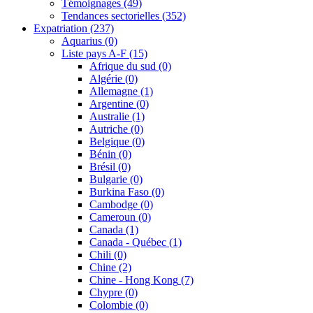
Témoignages
(49)
Tendances sectorielles
(352)
Expatriation
(237)
Aquarius
(0)
Liste pays A-F
(15)
Afrique du sud
(0)
Algérie
(0)
Allemagne
(1)
Argentine
(0)
Australie
(1)
Autriche
(0)
Belgique
(0)
Bénin
(0)
Brésil
(0)
Bulgarie
(0)
Burkina Faso
(0)
Cambodge
(0)
Cameroun
(0)
Canada
(1)
Canada - Québec
(1)
Chili
(0)
Chine
(2)
Chine - Hong Kong
(7)
Chypre
(0)
Colombie
(0)