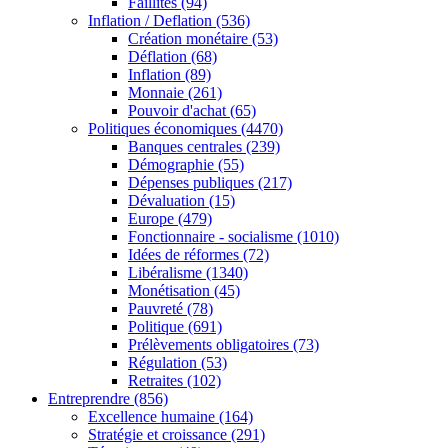
Faillites
(94)
Inflation / Deflation
(536)
Création monétaire
(53)
Déflation
(68)
Inflation
(89)
Monnaie
(261)
Pouvoir d'achat
(65)
Politiques économiques
(4470)
Banques centrales
(239)
Démographie
(55)
Dépenses publiques
(217)
Dévaluation
(15)
Europe
(479)
Fonctionnaire - socialisme
(1010)
Idées de réformes
(72)
Libéralisme
(1340)
Monétisation
(45)
Pauvreté
(78)
Politique
(691)
Prélèvements obligatoires
(73)
Régulation
(53)
Retraites
(102)
Entreprendre
(856)
Excellence humaine
(164)
Stratégie et croissance
(291)