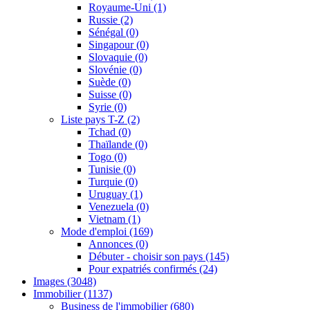
Royaume-Uni
(1)
Russie
(2)
Sénégal
(0)
Singapour
(0)
Slovaquie
(0)
Slovénie
(0)
Suède
(0)
Suisse
(0)
Syrie
(0)
Liste pays T-Z
(2)
Tchad
(0)
Thaïlande
(0)
Togo
(0)
Tunisie
(0)
Turquie
(0)
Uruguay
(1)
Venezuela
(0)
Vietnam
(1)
Mode d'emploi
(169)
Annonces
(0)
Débuter - choisir son pays
(145)
Pour expatriés confirmés
(24)
Images
(3048)
Immobilier
(1137)
Business de l'immobilier
(680)