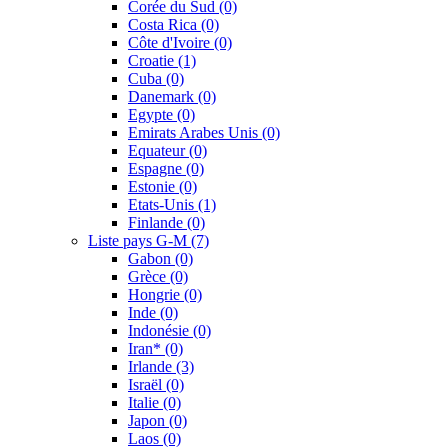
Corée du Sud
(0)
Costa Rica
(0)
Côte d'Ivoire
(0)
Croatie
(1)
Cuba
(0)
Danemark
(0)
Egypte
(0)
Emirats Arabes Unis
(0)
Equateur
(0)
Espagne
(0)
Estonie
(0)
Etats-Unis
(1)
Finlande
(0)
Liste pays G-M
(7)
Gabon
(0)
Grèce
(0)
Hongrie
(0)
Inde
(0)
Indonésie
(0)
Iran*
(0)
Irlande
(3)
Israël
(0)
Italie
(0)
Japon
(0)
Laos
(0)