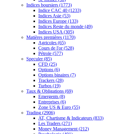
Indices boursiers
(1773)
Indice CAC 40
(1233)
Indices Asie
(53)
Indices Europe
(133)
Indices Reste du monde
(49)
Indices USA
(305)
Matières premières
(1170)
Agricoles
(65)
Cours de l'or
(528)
Pétrole
(577)
Speculer
(85)
CFD
(25)
Options
(6)
Options binaires
(7)
Trackers
(28)
Turbos
(19)
Taux & Obligations
(69)
Emergents
(8)
Entreprises
(6)
Zone US & Euro
(55)
Trading
(2906)
AT, Chartisme & Indicateurs
(833)
Les Traders
(271)
Money Management
(212)