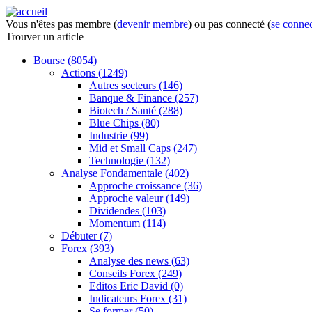
Vous n'êtes pas membre (
devenir membre
) ou pas connecté (
se connec
Trouver
un article
Bourse
(8054)
Actions
(1249)
Autres secteurs
(146)
Banque & Finance
(257)
Biotech / Santé
(288)
Blue Chips
(80)
Industrie
(99)
Mid et Small Caps
(247)
Technologie
(132)
Analyse Fondamentale
(402)
Approche croissance
(36)
Approche valeur
(149)
Dividendes
(103)
Momentum
(114)
Débuter
(7)
Forex
(393)
Analyse des news
(63)
Conseils Forex
(249)
Editos Eric David
(0)
Indicateurs Forex
(31)
Se former
(50)