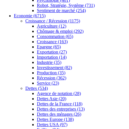
Psychologie
(401)
Robot, Stratégie, Système
(731)
Sentiment de marché
(254)
Economie
(6715)
Croissance / Récession
(1175)
Agriculture
(12)
Chômage & emploi
(292)
Consommation
(65)
Croissance
(163)
Epargne
(65)
Exportation
(27)
Importation
(14)
Industrie
(35)
Investissement
(82)
Production
(35)
Récession
(362)
Service
(23)
Dettes
(534)
Agence de notation
(28)
Dettes Asie
(20)
Dettes de la France
(118)
Dettes des entreprises
(13)
Dettes des ménages
(26)
Dettes Europe
(138)
Dettes USA
(97)