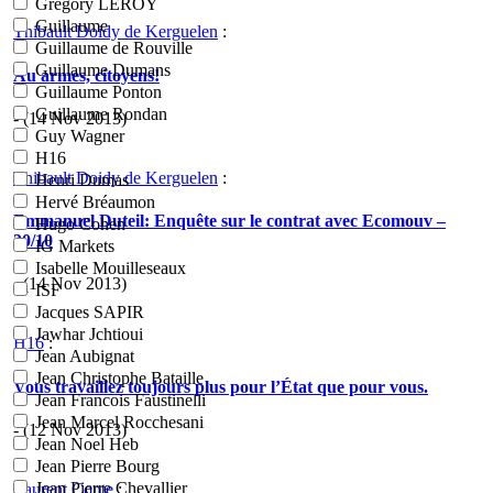
Grégory LEROY
Guillaume
Thibault Doidy de Kerguelen
:
Guillaume de Rouville
Guillaume Dumans
Au armes, citoyens!
Guillaume Ponton
Guillaume Rondan
- (14 Nov 2013)
Guy Wagner
H16
Thibault Doidy de Kerguelen
:
Henri Dumas
Hervé Bréaumon
Emmanuel Duteil: Enquête sur le contrat avec Ecomouv –
Hugo Cohen
30/10
IG Markets
Isabelle Mouilleseaux
- (14 Nov 2013)
ISF
Jacques SAPIR
Jawhar Jchtioui
H16
:
Jean Aubignat
Jean Christophe Bataille
Vous travaillez toujours plus pour l’État que pour vous.
Jean Francois Faustinelli
Jean Marcel Rocchesani
- (12 Nov 2013)
Jean Noel Heb
Jean Pierre Bourg
Jean Pierre Chevallier
Laurent Conte
: