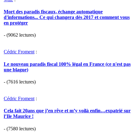
Mort des paradis fiscaux, échange automatique
d'informations... Ce qui changera dès 2017 et comment vous
en protéger
- (9062 lectures)
Cédric Froment
:
Le nouveau paradis fiscal 100% légal en France (ce n'est pas
une blague)
- (7616 lectures)
Cédric Froment
:
Cela fait 20ans que j’en rêve et m’y voilà enfin…expatrié sur
l’Ile Maurice !
- (7580 lectures)