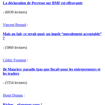
La déclaration de Pecresse sur BMF est effrayante
- (6039 lectures)
Vincent Benard
:
Mais au fait, ce serait quoi, un impôt “moralement acceptable”
?
- (5860 lectures)
Cédric Froment
:
Ile Maurice: paradis (pas que fiscal) pour les entrepreneurs et
les traders
- (5554 lectures)
Henri Dumas
:
Riches... planquez vous !