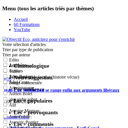
Menu (tous les articles triés par thèmes)
Accueil
60 Formations
YouTube
Votre sélection
d'articles
Trier par type de publication
Trier par auteur
Edito
Acrithène
Chronologique
Article perso
Actions
Vidéo
Actu-Brokers
Notre suggestion
Témoignage de lecteur (histoire vécue)
H16
:
Adel Costa
Image commentée
Administrator
Par audience
Jean-Luc Mélenchon se range enfin aux arguments libéraux
Adrien Bolet
alexandre robot
Les + populaires
- (02 Déc 2013)
Alif
Antoine Magnan
Les + provoquants
Automobile
Laurent Conte
:
Aymeric Pontier
Les + commentés
Benjamin Aubert