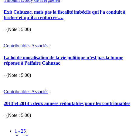
Thibault Doidy de Kerguelen
:
Exit Cahuzac, mais pas la fiscalité imbécile qui l’a conduit à
tricher et qu’il a renforcée….
- (Note :
5.00
)
Contribuables Associés
:
La loi de moralisation de la vie politique n’est pas la bonne
réponse à l’affaire Cahuzac
- (Note :
5.00
)
Contribuables Associés
:
2013 et 2014 : deux années redoutables pour les contribuables
- (Note :
5.00
)
1 - 25