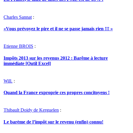
Charles Sannat
:
«Vous prévoyez le pire et il ne se passe jamais rien !!! »
Etienne BROIS
:
Impôts 2013 sur les revenus 2012 : Barême à lecture
immédiate [Outil Excel]
Will.
:
Quand la France exproprie ces propres concitoyens !
Thibault Doidy de Kerguelen
:
Le barème de l’impôt sur le revenu (enfin) connu!