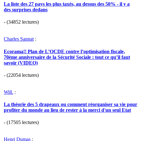
La liste des 27 pays les plus taxés, au dessus des 50% - il y a
des surprises dedans
- (34852 lectures)
Charles Sannat
:
Ecorama!! Plan de L’OCDE contre l’optimisation fiscale,
70ème anniversaire de la Sécurité Sociale : tout ce qu’il faut
savoir (VIDEO)
- (22054 lectures)
Will.
:
La théorie des 5 drapeaux ou comment réorganiser sa vie pour
profiter du monde au lieu de rester à la merci d'un seul Etat
- (17505 lectures)
Henri Dumas
: