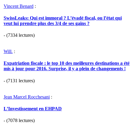
Vincent Benard
:
SwissLeaks: Qui est immoral ? L’évadé fiscal, ou l’état qui
veut lui prendre plus des 3/4 de ses gains ?
- (7334 lectures)
Will.
:
Expatriation fiscale : le top 10 des meilleures destinations a été
mis à jour pour 2016. Surprise, il y a plein de changements !
- (7131 lectures)
Jean Marcel Rocchesani
:
L’Investissement en EHPAD
- (7078 lectures)