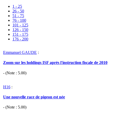
1 - 25
26 - 50
51 - 75
76 - 100
101 - 125
126 - 150
151 - 175
176 - 200
Emmanuel GAUDE
:
Zoom sur les holdings ISF après l'instruction fiscale de 2010
- (Note :
5.00
)
H16
:
Une nouvelle race de pigeon est née
- (Note :
5.00
)