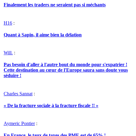
Finalement les traders ne seraient pas si méchants
H16
:
Quant à Sapin, il aime bien la délation
Will.
:
Pas besoin d'aller à l'autre bout du monde pour s'expatrier !
Cette destination au cœur de l'Europe saura sans doute vous
séduire !
Charles Sannat
:
« De la fracture sociale à la fracture fiscale !! »
Aymeric Pontier
:
En France, le taux de taxes des PME est de 65% !