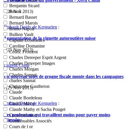
La débâcle fiscale du gouvernement - Xerfi Canal
Benjamin Sicard
- (26 Nov 2013)
Benoît
Bernard Basset
Bernard Marois
Thibault Doidy de Kerguelen
:
Bruno Napoli
Bullion Vault
Augmentation de la vignette autoroutière suisse
Captain Economics
Caroline Domanine
- (25 Nov 2013)
Cédric Froment
Charles Dereeper Esprit Argent
Charles Dereeper Images
Laurent Conte
:
Charles Morgan
Charles Sannat
Un nouveau sujet de grogne fiscale monte dans les campagnes
charles Sannat
Christophe Gautheron
- (25 Nov 2013)
Claude
Claude Bordeleau
Thibault Doidy de Kerguelen
:
Claude Mathy
Claude Mathy et Sacha Pouget
Ces professions qui travaillent moins pour payer moins
Consommation
d’impôts
Contribuables Associés
Cours de l or