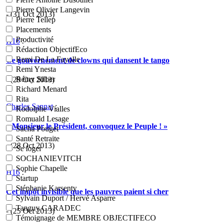
Pierre Olivier Langevin
- (31 Oct 2013)
Pierre Tellep
Placements
Productivité
H16
:
Rédaction ObjectifEco
Remi De La Fayolle
Ce gouvernement de clowns qui dansent le tango
Remi Ynesta
Rémy Silber
- (29 Oct 2013)
Richard Menard
Rita
Charles Sannat
:
Rodolphe Vialles
Romuald Lesage
« Monsieur le Président, convoquez le Peuple ! »
Sacha Pouget
Santé Retraite
- (28 Oct 2013)
Se loger
SOCHANIEVITCH
Sophie Chapelle
H16
:
Startup
Stéphanie Karsenty
Cet impôt invisible que les pauvres paient si cher
Sylvain Duport / Hervé Asparre
Tanguy CARADEC
- (25 Oct 2013)
Témoignage de MEMBRE OBJECTIFECO