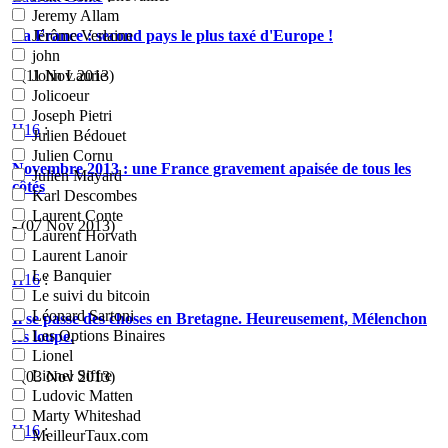
Jeremy Allam
La France : second pays le plus taxé d'Europe !
Jérôme Verlaine
john
- (11 Nov 2013)
John Laurie
Jolicoeur
Joseph Pietri
H16
:
Julien Bédouet
Julien Cornu
Novembre 2013 : une France gravement apaisée de tous les
Julien Mayard
côtés
Karl Descombes
Laurent Conte
- (07 Nov 2013)
Laurent Horvath
Laurent Lanoir
Le Banquier
H16
:
Le suivi du bitcoin
Léonard Sartoni
Il se passe des choses en Bretagne. Heureusement, Mélenchon
Les Options Binaires
les loupe.
Lionel
Lionel Siffre
- (03 Nov 2013)
Ludovic Matten
Marty Whiteshad
H16
:
MeilleurTaux.com