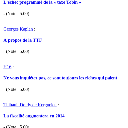
L’échec programmé de la « taxe Tobin »
- (Note :
5.00
)
Georges Kaplan
:
À propos de la TTF
- (Note :
5.00
)
H16
:
Ne vous inquiétez pas, ce sont toujours les riches qui paient
- (Note :
5.00
)
Thibault Doidy de Kerguelen
:
La fiscalité augmentera en 2014
- (Note :
5.00
)