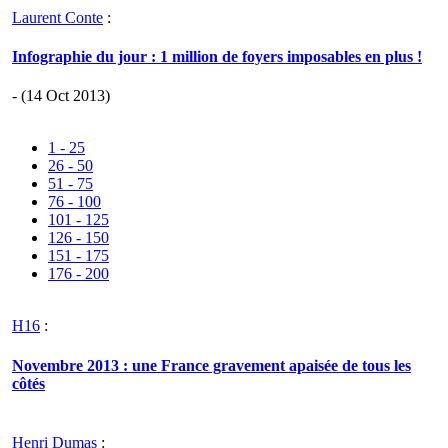
Laurent Conte
:
Infographie du jour : 1 million de foyers imposables en plus !
- (14 Oct 2013)
1 - 25
26 - 50
51 - 75
76 - 100
101 - 125
126 - 150
151 - 175
176 - 200
H16
:
Novembre 2013 : une France gravement apaisée de tous les
côtés
Henri Dumas
: