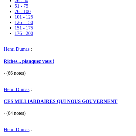
26 - 50
51 - 75
76 - 100
101 - 125
126 - 150
151 - 175
176 - 200
Henri Dumas
:
Riches... planquez vous !
- (
66
notes)
Henri Dumas
:
CES MILLIARDAIRES QUI NOUS GOUVERNENT
- (
64
notes)
Henri Dumas
: