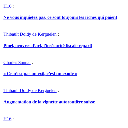
H16
:
Ne vous inquiétez pas, ce sont toujours les riches qui paient
Thibault Doidy de Kerguelen
:
Pinel, oeuvres d’art, l’insécurité fiscale repart!
Charles Sannat
:
« Ce n’est pas un exil, c’est un exode »
Thibault Doidy de Kerguelen
:
Augmentation de la vignette autoroutière suisse
H16
: