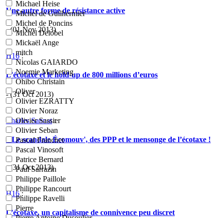
Michael Heise
Une autre forme de résistance active
Michel de Guilhermier
Michel de Poncins
- (01 Nov 2013)
Michel Delobel
Mickaël Ange
mitch
H16
:
Nicolas GAIARDO
Noemie Marketing
L’écotaxe et le hold-up de 800 millions d’euros
Ohibo Christain
Oliver
- (31 Oct 2013)
Olivier EZRATTY
Olivier Noraz
Charles Sannat
:
Olivier Sassier
Olivier Seban
« Le scandale Écomouv', des PPP et le mensonge de l’écotaxe !
Pascal Franchet
»
Pascal Vinosoft
Patrice Bernard
- (31 Oct 2013)
Paul Sarrazin
Philippe Paillole
Philippe Rancourt
H16
:
Philippe Ravelli
Pierre
L’écotaxe, un capitalisme de connivence peu discret
Pierre Antoine Dusoulier