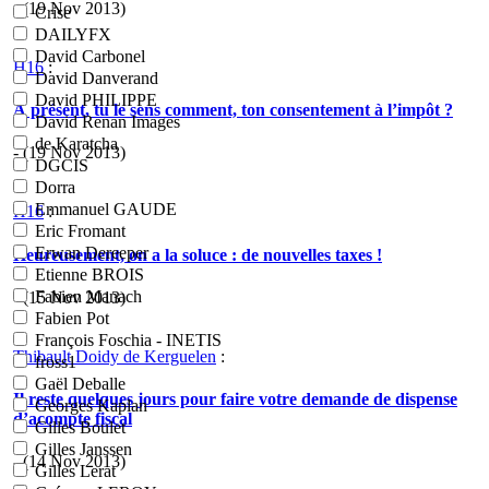
- (19 Nov 2013)
Crise
DAILYFX
David Carbonel
H16
:
David Danverand
David PHILIPPE
À présent, tu le sens comment, ton consentement à l’impôt ?
David Renan Images
de Karatcha
- (19 Nov 2013)
DGCIS
Dorra
Emmanuel GAUDE
H16
:
Eric Fromant
Erwan Dereeper
Heureusement, on a la soluce : de nouvelles taxes !
Etienne BROIS
Fabien Manach
- (15 Nov 2013)
Fabien Pot
François Foschia - INETIS
Thibault Doidy de Kerguelen
:
fross1
Gaël Deballe
Il reste quelques jours pour faire votre demande de dispense
Georges Kaplan
d’acompte fiscal
Gilles Boulet
Gilles Janssen
- (14 Nov 2013)
Gilles Lerat