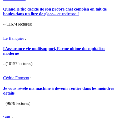
Quand le fisc décide de son propre chef combien on fait de
boules dans un litre de glace... et redresse !
- (11674 lectures)
Le Banquier
:
L’assurance vie multisupport, l’arme ultime du capitaliste
moderne
- (10157 lectures)
Cédric Froment
:
Je vous révèle ma machine à devenir rentier dans les moindres
détails
- (9679 lectures)
Will.
: