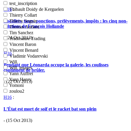
test_inscription
H16
:
Thibault Doidy de Kerguelen
Thierry Collart
Fiscalités, taxes, ponctions, prélèvements, impôts : les cinq non-
Thierry Seguin
solutions de François Hollande
Thomas Aurlant
Tim Sanchez
- (24 Oct 2013)
Tradosaure Trading
Vincent Baron
Vincent Benard
H16
:
Vladimir Vodarevski
Will.
Pendant que Léonarda occupe la galerie, les coulisses
Will. images
continuent de brûler.
Yann Auffret
Yann Henry
- (22 Oct 2013)
Yomoni
zoulou2
H16
:
L’État est mort de soif et le racket bat son plein
- (15 Oct 2013)