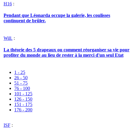
H16
:
Pendant que Léonarda occupe la galerie, les coulisses
continuent de brûler.
Will.
:
La théorie des 5 drapeaux ou comment réorganiser sa vie pour
profiter du monde au lieu de rester à la merci d'un seul Etat
1 - 25
26 - 50
51 - 75
76 - 100
101 - 125
126 - 150
151 - 175
176 - 200
ISF
: