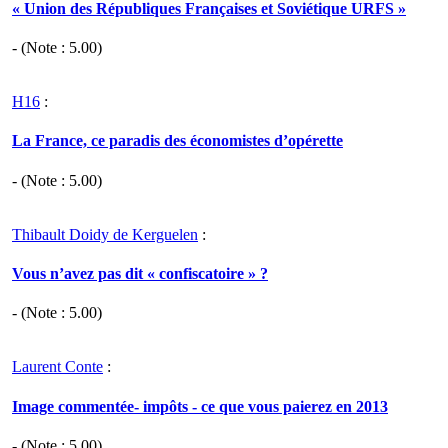
« Union des Républiques Françaises et Soviétique URFS »
- (Note :
5.00
)
H16
:
La France, ce paradis des économistes d’opérette
- (Note :
5.00
)
Thibault Doidy de Kerguelen
:
Vous n’avez pas dit « confiscatoire » ?
- (Note :
5.00
)
Laurent Conte
:
Image commentée- impôts - ce que vous paierez en 2013
- (Note :
5.00
)