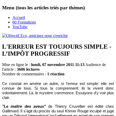
Menu (tous les articles triés par thèmes)
Accueil
60 Formations
YouTube
L'ERREUR EST TOUJOURS SIMPLE -
L’IMPÔT PROGRESSIF
Mise en ligne le :
lundi, 07 novembre 2011 11:13
Audience de
l'article :
3606 lectures
Nombre de commentaires :
1 réaction
Ce constat en amène un autre, si l'erreur est simple: elle est
connue de tous. Si tous la comprennent: ils la vivent donc
volontairement. Là, le mystère commence. Essayons d'y voir plus
clair.
"Le maître des aveux"
de Thierry Cruvellier est édité chez
Gallimard. Il s'agit du procès du seul Khmer Rouge inculpé et jugé
par un Tribunal International (actuellement en appel de son premier