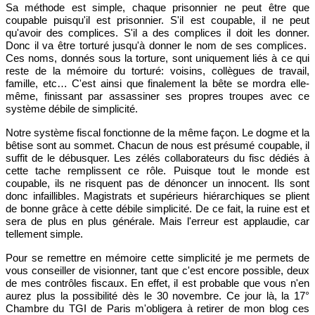
Sa méthode est simple, chaque prisonnier ne peut être que
coupable puisqu'il est prisonnier. S'il est coupable, il ne peut
qu'avoir des complices. S'il a des complices il doit les donner.
Donc il va être torturé jusqu'à donner le nom de ses complices.
Ces noms, donnés sous la torture, sont uniquement liés à ce qui
reste de la mémoire du torturé: voisins, collègues de travail,
famille, etc… C'est ainsi que finalement la bête se mordra elle-
même, finissant par assassiner ses propres troupes avec ce
système débile de simplicité.
Notre système fiscal fonctionne de la même façon. Le dogme et la
bêtise sont au sommet. Chacun de nous est présumé coupable, il
suffit de le débusquer. Les zélés collaborateurs du fisc dédiés à
cette tache remplissent ce rôle. Puisque tout le monde est
coupable, ils ne risquent pas de dénoncer un innocent. Ils sont
donc infaillibles. Magistrats et supérieurs hiérarchiques se plient
de bonne grâce à cette débile simplicité. De ce fait, la ruine est et
sera de plus en plus générale. Mais l'erreur est applaudie, car
tellement simple.
Pour se remettre en mémoire cette simplicité je me permets de
vous conseiller de visionner, tant que c'est encore possible, deux
de mes contrôles fiscaux. En effet, il est probable que vous n'en
aurez plus la possibilité dès le 30 novembre. Ce jour là, la 17°
Chambre du TGI de Paris m'obligera à retirer de mon blog ces