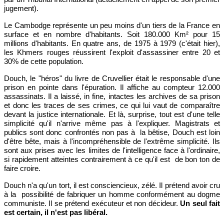
jugement).
Le Cambodge représente un peu moins d'un tiers de la France en
surface et en nombre d'habitants. Soit 180.000 Km² pour 15
millions d'habitants. En quatre ans, de 1975 à 1979 (c'était hier),
les Khmers rouges réussirent l'exploit d'assassiner entre 20 et
30% de cette population.
Douch, le "héros" du livre de Cruvellier était le responsable d'une
prison en pointe dans l'épuration. Il affiche au compteur 12.000
assassinats. Il a laissé, in fine, intactes les archives de sa prison
et donc les traces de ses crimes, ce qui lui vaut de comparaître
devant la justice internationale. Et là, surprise, tout est d'une telle
simplicité qu'il n'arrive même pas à l'expliquer. Magistrats et
publics sont donc confrontés non pas à la bêtise, Douch est loin
d'être bête, mais à l'incompréhensible de l'extrême simplicité. Ils
sont aux prises avec les limites de l'intelligence face à l'ordinaire,
si rapidement atteintes contrairement à ce qu'il est de bon ton de
faire croire.
Douch n'a qu'un tort, il est consciencieux, zélé. Il prétend avoir cru
à la possibilité de fabriquer un homme conformément au dogme
communiste. Il se prétend exécuteur et non décideur.
Un seul fait
est certain, il n'est pas libéral.