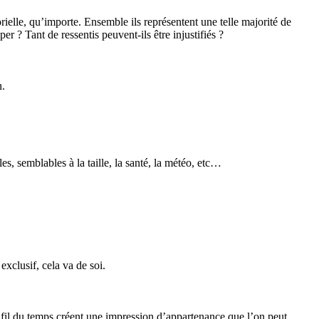
gorielle, qu’importe. Ensemble ils représentent une telle majorité de
er ? Tant de ressentis peuvent-ils être injustifiés ?
n.
es, semblables à la taille, la santé, la météo, etc…
exclusif, cela va de soi.
au fil du temps créent une impression d’appartenance que l’on peut