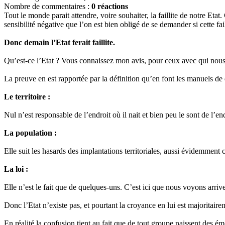
Nombre de commentaires :
0 réactions
Tout le monde parait attendre, voire souhaiter, la faillite de notre Etat
sensibilité négative que l’on est bien obligé de se demander si cette fai
Donc demain l’Etat ferait faillite.
Qu’est-ce l’Etat ? Vous connaissez mon avis, pour ceux avec qui nous p
La preuve en est rapportée par la définition qu’en font les manuels de dr
Le territoire :
Nul n’est responsable de l’endroit où il nait et bien peu le sont de l’en
La population :
Elle suit les hasards des implantations territoriales, aussi évidemment ce
La loi :
Elle n’est le fait que de quelques-uns. C’est ici que nous voyons arrive
Donc l’Etat n’existe pas, et pourtant la croyance en lui est majoritair
En réalité la confusion tient au fait que de tout groupe naissent des é