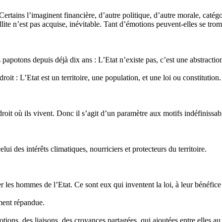
. Certains l’imaginent financière, d’autre politique, d’autre morale, caté
llite n’est pas acquise, inévitable. Tant d’émotions peuvent-elles se tromp
apotons depuis déjà dix ans : L’Etat n’existe pas, c’est une abstractio
oit : L’Etat est un territoire, une population, et une loi ou constitution.
droit où ils vivent. Donc il s’agit d’un paramètre aux motifs indéfinissabl
lui des intérêts climatiques, nourriciers et protecteurs du territoire.
r les hommes de l’Etat. Ce sont eux qui inventent la loi, à leur bénéfice 
ement répandue.
motions, des liaisons, des croyances partagées, qui ajoutées entre elles 