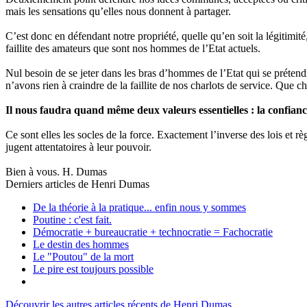
mais les sensations qu’elles nous donnent à partager.
C’est donc en défendant notre propriété, quelle qu’en soit la légitimit
faillite des amateurs que sont nos hommes de l’Etat actuels.
Nul besoin de se jeter dans les bras d’hommes de l’Etat qui se préten
n’avons rien à craindre de la faillite de nos charlots de service. Que c
Il nous faudra quand même deux valeurs essentielles : la confiance 
Ce sont elles les socles de la force. Exactement l’inverse des lois et 
jugent attentatoires à leur pouvoir.
Bien à vous. H. Dumas
Derniers articles de
Henri Dumas
De la théorie à la pratique... enfin nous y sommes
Poutine : c'est fait.
Démocratie + bureaucratie + technocratie = Fachocratie
Le destin des hommes
Le "Poutou" de la mort
Le pire est toujours possible
Découvrir les autres articles récents de Henri Dumas