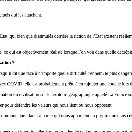
tuels qui les attachent.
Etat, qui bien que dissimulés derrière la fiction de l’Etat existent réelle
, ce qui est objectivement réaliste lorsque l’on voit dans quelle décrépit
sation ?
rsqu’il dit que face à n’importe quelle difficulté l’ennemi le plus dangere
avec COVID, elle est probablement prête à en rajouter une couche lors de
n nation ou civilisation sur le territoire géographique appelé La France so
iser pour défendre les valeurs qui nous lient ou nous opposent.
ée commune, tant dans sa partie qui nous appartient en propre que dans c
s peu importe, elles sont notre identité en tant que groupe ou nation o