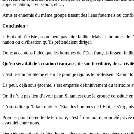
appeler nation, civilisation, etc…
Amis et ennemis du même groupe tissent des liens fraternels ou conflic
Conclusion :
L’Etat qui n’existe pas ne peut pas faire faillite. Mais les hommes de l’
nation ou civilisation qu’ils prétendaient diriger.
Donc acceptons l’idée que les hommes de l’Etat français fassent faillite
Qu’en serait-il de la nation française, de son territoire, de sa civili
C’est le vrai problème et sur ce point je rejoins le professeur Raoult lo
La peur, déjà sous-jacente, s’est emparée définitivement du territoire 
Or, il n’y a pas lieu d’avoir peur. Si tant est que le groupe constitué e
C’est-à-dire qu’il faut oublier l’Etat, les hommes de l’Etat, et s’organ
Premier point défendre le territoire, c’est-à-dire notre propriété priv
essentiel entre nous.
Deuxièmement point défendre nos idées communes, acceptées ou critiquée