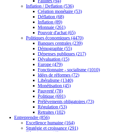
Faillites
(94)
Inflation / Deflation
(536)
Création monétaire
(53)
Déflation
(68)
Inflation
(89)
Monnaie
(261)
Pouvoir d'achat
(65)
Politiques économiques
(4470)
Banques centrales
(239)
Démographie
(55)
Dépenses publiques
(217)
Dévaluation
(15)
Europe
(479)
Fonctionnaire - socialisme
(1010)
Idées de réformes
(72)
Libéralisme
(1340)
Monétisation
(45)
Pauvreté
(78)
Politique
(691)
Prélèvements obligatoires
(73)
Régulation
(53)
Retraites
(102)
Entreprendre
(856)
Excellence humaine
(164)
Stratégie et croissance
(291)