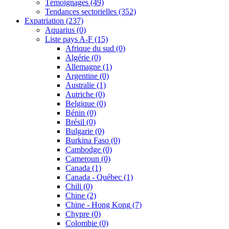
Témoignages
(49)
Tendances sectorielles
(352)
Expatriation
(237)
Aquarius
(0)
Liste pays A-F
(15)
Afrique du sud
(0)
Algérie
(0)
Allemagne
(1)
Argentine
(0)
Australie
(1)
Autriche
(0)
Belgique
(0)
Bénin
(0)
Brésil
(0)
Bulgarie
(0)
Burkina Faso
(0)
Cambodge
(0)
Cameroun
(0)
Canada
(1)
Canada - Québec
(1)
Chili
(0)
Chine
(2)
Chine - Hong Kong
(7)
Chypre
(0)
Colombie
(0)