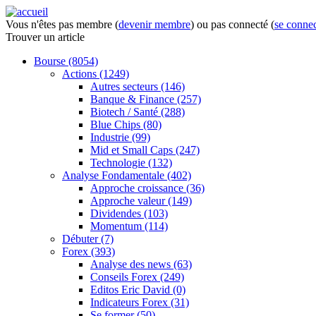
Vous n'êtes pas membre (
devenir membre
) ou pas connecté (
se connec
Trouver
un article
Bourse
(8054)
Actions
(1249)
Autres secteurs
(146)
Banque & Finance
(257)
Biotech / Santé
(288)
Blue Chips
(80)
Industrie
(99)
Mid et Small Caps
(247)
Technologie
(132)
Analyse Fondamentale
(402)
Approche croissance
(36)
Approche valeur
(149)
Dividendes
(103)
Momentum
(114)
Débuter
(7)
Forex
(393)
Analyse des news
(63)
Conseils Forex
(249)
Editos Eric David
(0)
Indicateurs Forex
(31)
Se former
(50)