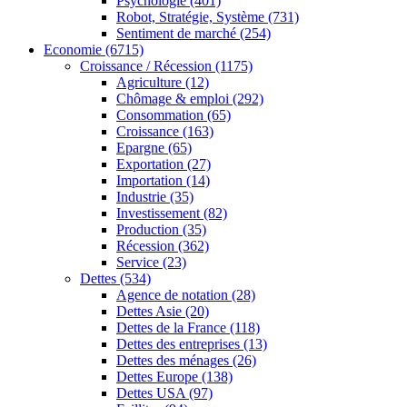
Psychologie
(401)
Robot, Stratégie, Système
(731)
Sentiment de marché
(254)
Economie
(6715)
Croissance / Récession
(1175)
Agriculture
(12)
Chômage & emploi
(292)
Consommation
(65)
Croissance
(163)
Epargne
(65)
Exportation
(27)
Importation
(14)
Industrie
(35)
Investissement
(82)
Production
(35)
Récession
(362)
Service
(23)
Dettes
(534)
Agence de notation
(28)
Dettes Asie
(20)
Dettes de la France
(118)
Dettes des entreprises
(13)
Dettes des ménages
(26)
Dettes Europe
(138)
Dettes USA
(97)