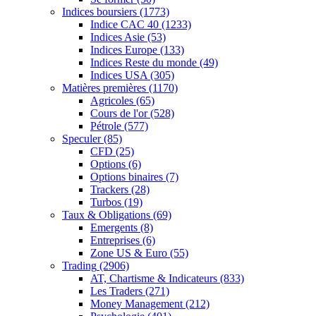
Indices boursiers
(1773)
Indice CAC 40
(1233)
Indices Asie
(53)
Indices Europe
(133)
Indices Reste du monde
(49)
Indices USA
(305)
Matières premières
(1170)
Agricoles
(65)
Cours de l'or
(528)
Pétrole
(577)
Speculer
(85)
CFD
(25)
Options
(6)
Options binaires
(7)
Trackers
(28)
Turbos
(19)
Taux & Obligations
(69)
Emergents
(8)
Entreprises
(6)
Zone US & Euro
(55)
Trading
(2906)
AT, Chartisme & Indicateurs
(833)
Les Traders
(271)
Money Management
(212)