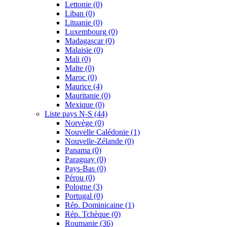
Lettonie
(0)
Liban
(0)
Lituanie
(0)
Luxembourg
(0)
Madagascar
(0)
Malaisie
(0)
Mali
(0)
Malte
(0)
Maroc
(0)
Maurice
(4)
Mauritanie
(0)
Mexique
(0)
Liste pays N-S
(44)
Norvège
(0)
Nouvelle Calédonie
(1)
Nouvelle-Zélande
(0)
Panama
(0)
Paraguay
(0)
Pays-Bas
(0)
Pérou
(0)
Pologne
(3)
Portugal
(0)
Rép. Dominicaine
(1)
Rép. Tchèque
(0)
Roumanie
(36)