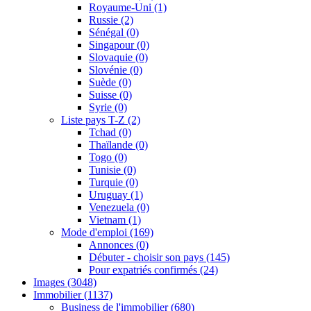
Royaume-Uni
(1)
Russie
(2)
Sénégal
(0)
Singapour
(0)
Slovaquie
(0)
Slovénie
(0)
Suède
(0)
Suisse
(0)
Syrie
(0)
Liste pays T-Z
(2)
Tchad
(0)
Thaïlande
(0)
Togo
(0)
Tunisie
(0)
Turquie
(0)
Uruguay
(1)
Venezuela
(0)
Vietnam
(1)
Mode d'emploi
(169)
Annonces
(0)
Débuter - choisir son pays
(145)
Pour expatriés confirmés
(24)
Images
(3048)
Immobilier
(1137)
Business de l'immobilier
(680)