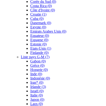
Corée du Sud
(0)
Costa Rica
(0)
Côte d'Ivoire
(0)
Croatie
(1)
Cuba
(0)
Danemark
(0)
Egypte
(0)
Emirats Arabes Unis
(0)
Equateur
(0)
Espagne
(0)
Estonie
(0)
Etats-Unis
(1)
Finlande
(0)
Liste pays G-M
(7)
Gabon
(0)
Grèce
(0)
Hongrie
(0)
Inde
(0)
Indonésie
(0)
Iran*
(0)
Irlande
(3)
Israël
(0)
Italie
(0)
Japon
(0)
Laos
(0)