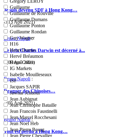
Grégory LEROY
Guillaume
Je suis devenu SDF à Hong Kong…
Guillaume de Rouville
Guillaume Dumans
- (13 Aoû 2021)
Guillaume Ponton
Guillaume Rondan
Guy Wagner
Bruno Napoli
:
H16
Henri Dumas
Le prix Charles Darwin est décerné à...
Hervé Bréaumon
Hugo Cohen
- (09 Aoû 2021)
IG Markets
Isabelle Mouilleseaux
Bruno Napoli
:
ISF
Jacques SAPIR
Draguer des Chinoises…
Jawhar Jchtioui
Jean Aubignat
- (05 Aoû 2021)
Jean Christophe Bataille
Jean Francois Faustinelli
Jean Marcel Rocchesani
Bruno Napoli
:
Jean Noel Heb
Jean Pierre Bourg
Tout est perdu à Hong Kong…
Jean Pierre Chevallier