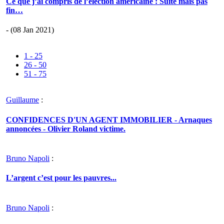
Ce que j’ai compris de l’élection américaine : Suite mais pas
fin…
- (08 Jan 2021)
1 - 25
26 - 50
51 - 75
Guillaume
:
CONFIDENCES D'UN AGENT IMMOBILIER - Arnaques
annoncées - Olivier Roland victime.
Bruno Napoli
:
L’argent c’est pour les pauvres...
Bruno Napoli
: