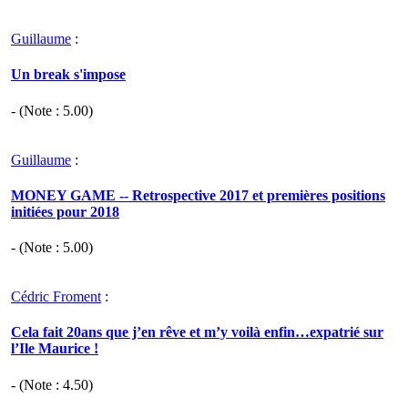
Guillaume
:
Un break s'impose
- (Note :
5.00
)
Guillaume
:
MONEY GAME -- Retrospective 2017 et premières positions
initiées pour 2018
- (Note :
5.00
)
Cédric Froment
:
Cela fait 20ans que j’en rêve et m’y voilà enfin…expatrié sur
l’Ile Maurice !
- (Note :
4.50
)