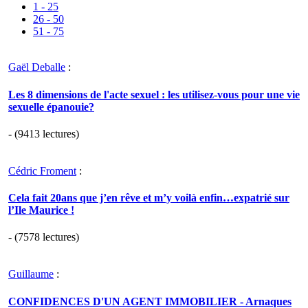
1 - 25
26 - 50
51 - 75
Gaël Deballe
:
Les 8 dimensions de l'acte sexuel : les utilisez-vous pour une vie
sexuelle épanouie?
- (9413 lectures)
Cédric Froment
:
Cela fait 20ans que j’en rêve et m’y voilà enfin…expatrié sur
l’Ile Maurice !
- (7578 lectures)
Guillaume
:
CONFIDENCES D'UN AGENT IMMOBILIER - Arnaques