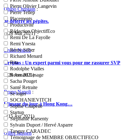
Pierre Olivier Langevin
Ohibo Christain
:
Pierre Tellep
Placements
Je déterre les pépites.
Productivité
Rédaction ObjectifEco
- (28 Mai 2021)
Remi De La Fayolle
Remi Ynesta
Rémy Silber
Bruno Napoli
:
Richard Menard
Rita
Cryptos : Un expert parmi vous pour me rassurer SVP
Rodolphe Vialles
- (28 Avr 2021)
Romuald Lesage
Sacha Pouget
Santé Retraite
Bruno Napoli
:
Se loger
SOCHANIEVITCH
L’image du jour à Hong Kong…
Sophie Chapelle
Startup
- (15 Avr 2021)
Stéphanie Karsenty
Sylvain Duport / Hervé Asparre
Tanguy CARADEC
Gilles Janssen
:
Témoignage de MEMBRE OBJECTIFECO