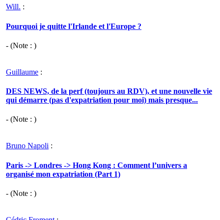
Will.
:
Pourquoi je quitte l'Irlande et l'Europe ?
- (Note : )
Guillaume
:
DES NEWS, de la perf (toujours au RDV), et une nouvelle vie
qui démarre (pas d'expatriation pour moi) mais presque...
- (Note : )
Bruno Napoli
:
Paris -> Londres -> Hong Kong : Comment l’univers a
organisé mon expatriation (Part 1)
- (Note : )
Cédric Froment
: