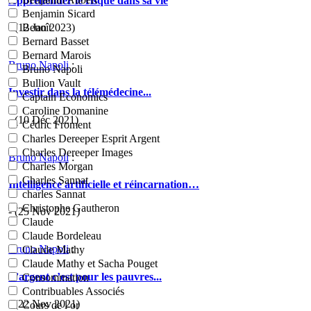
Appréhender le risque dans sa vie
Benjamin Sicard
- (12 Jan 2023)
Benoît
Bernard Basset
Bernard Marois
Bruno Napoli
:
Bruno Napoli
Bullion Vault
Investir dans la télémédecine...
Captain Economics
Caroline Domanine
- (10 Déc 2021)
Cédric Froment
Charles Dereeper Esprit Argent
Charles Dereeper Images
Bruno Napoli
:
Charles Morgan
Charles Sannat
Intelligence artificielle et réincarnation…
charles Sannat
Christophe Gautheron
- (25 Nov 2021)
Claude
Claude Bordeleau
Bruno Napoli
:
Claude Mathy
Claude Mathy et Sacha Pouget
L’argent c’est pour les pauvres...
Consommation
Contribuables Associés
- (22 Nov 2021)
Cours de l or