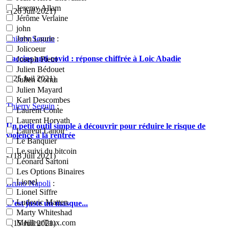
Jeremy Allam
- (26 Juil 2021)
Jérôme Verlaine
john
Thierry Seguin
:
John Laurie
Jolicoeur
Vaccins anti-covid : réponse chiffrée à Loic Abadie
Joseph Pietri
Julien Bédouet
- (25 Juil 2021)
Julien Cornu
Julien Mayard
Karl Descombes
Thierry Seguin
:
Laurent Conte
Laurent Horvath
Un petit outil simple à découvrir pour réduire le risque de
Laurent Lanoir
violence à la rentrée
Le Banquier
Le suivi du bitcoin
- (18 Juil 2021)
Léonard Sartoni
Les Options Binaires
Lionel
Bruno Napoli
:
Lionel Siffre
Ludovic Matten
C'est juste un masque...
Marty Whiteshad
MeilleurTaux.com
- (15 Juil 2021)