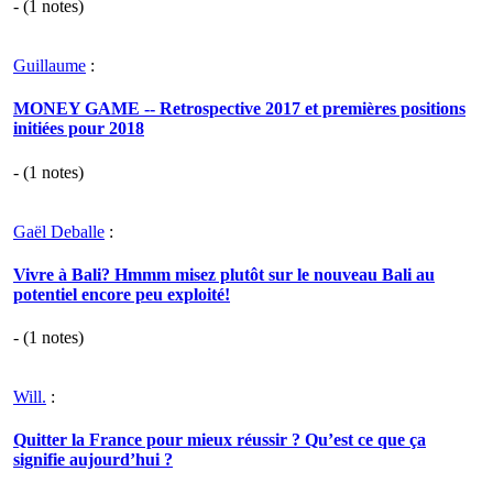
- (
1
notes)
Guillaume
:
MONEY GAME -- Retrospective 2017 et premières positions
initiées pour 2018
- (
1
notes)
Gaël Deballe
:
Vivre à Bali? Hmmm misez plutôt sur le nouveau Bali au
potentiel encore peu exploité!
- (
1
notes)
Will.
:
Quitter la France pour mieux réussir ? Qu’est ce que ça
signifie aujourd’hui ?