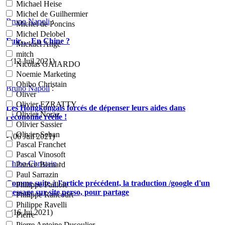
Michael Heise
Michel de Guilhermier
Bruno Napoli
:
Michel de Poncins
Michel Delobel
Fuir… En Chine ?
Mickaël Ange
mitch
- (12 Juil 2021)
Nicolas GAIARDO
Noemie Marketing
Ohibo Christain
Bruno Napoli
:
Oliver
Olivier EZRATTY
Les Hongkongais forcés de dépenser leurs aides dans
Olivier Noraz
l’économie réelle !
Olivier Sassier
Olivier Seban
- (06 Juil 2021)
Pascal Franchet
Pascal Vinosoft
Ohibo Christain
:
Patrice Bernard
Paul Sarrazin
Comme suite à l'article précédent, la traduction /google d'un
Philippe Paillole
message sur site perso, pour partage
Philippe Rancourt
Philippe Ravelli
- (16 Jui 2021)
Pierre
Pierre Antoine Dusoulier