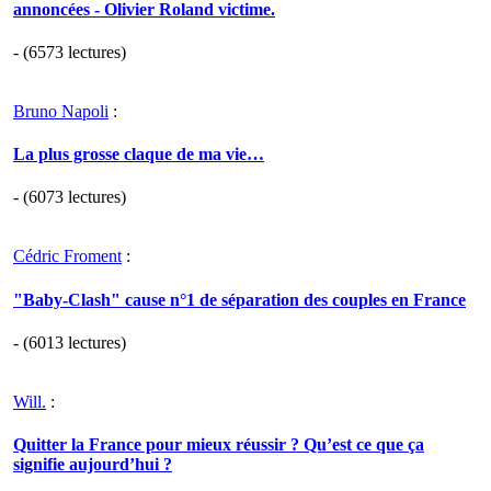
annoncées - Olivier Roland victime.
- (6573 lectures)
Bruno Napoli
:
La plus grosse claque de ma vie…
- (6073 lectures)
Cédric Froment
:
"Baby-Clash" cause n°1 de séparation des couples en France
- (6013 lectures)
Will.
:
Quitter la France pour mieux réussir ? Qu’est ce que ça
signifie aujourd’hui ?