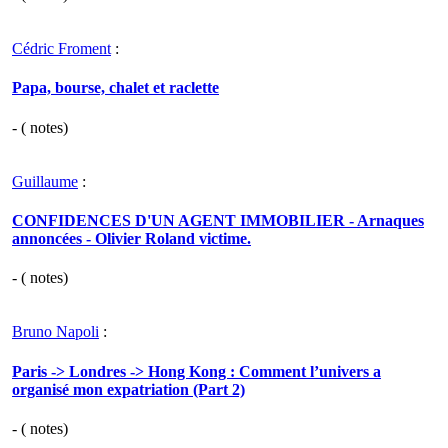
Cédric Froment
:
Papa, bourse, chalet et raclette
- (
notes)
Guillaume
:
CONFIDENCES D'UN AGENT IMMOBILIER - Arnaques
annoncées - Olivier Roland victime.
- (
notes)
Bruno Napoli
:
Paris -> Londres -> Hong Kong : Comment l’univers a
organisé mon expatriation (Part 2)
- (
notes)