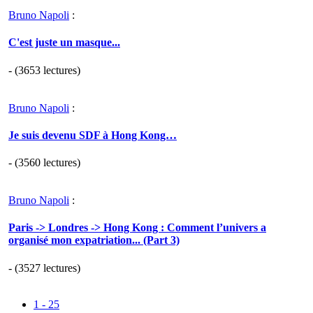
Bruno Napoli
:
C'est juste un masque...
- (3653 lectures)
Bruno Napoli
:
Je suis devenu SDF à Hong Kong…
- (3560 lectures)
Bruno Napoli
:
Paris -> Londres -> Hong Kong : Comment l’univers a
organisé mon expatriation... (Part 3)
- (3527 lectures)
1 - 25