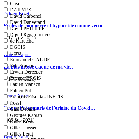
Crise
DAILYFX
Adrien Bolet
:
David Carbonel
David Danverand
Ecoles de commerce : l'hypocrisie comme vertu
David PHILIPPE
David Renan Images
- (17 Nov 2021)
de Karatcha
DGCIS
Dorra
Bruno Napoli
:
Emmanuel GAUDE
Eric Fromant
La plus grosse claque de ma vie…
Erwan Dereeper
Etienne BROIS
- (17 Nov 2021)
Fabien Manach
Fabien Pot
Bruno Napoli
:
François Foschia - INETIS
fross1
Ce que j’ai compris de l’origine du Covid…
Gaël Deballe
Georges Kaplan
- (06 Sep 2021)
Gilles Boulet
Gilles Janssen
Gilles Lerat
Bruno Napoli
: