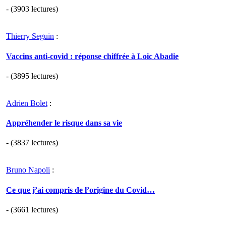
- (3903 lectures)
Thierry Seguin
:
Vaccins anti-covid : réponse chiffrée à Loic Abadie
- (3895 lectures)
Adrien Bolet
:
Appréhender le risque dans sa vie
- (3837 lectures)
Bruno Napoli
:
Ce que j’ai compris de l’origine du Covid…
- (3661 lectures)