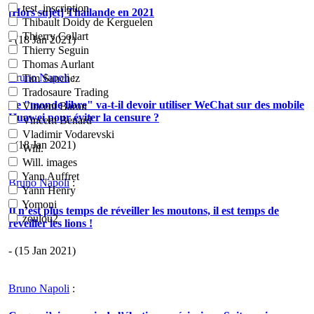
test_inscription
[Hors sujet] Thailande en 2021
Thibault Doidy de Kerguelen
Thierry Collart
- (18 Jan 2021)
Thierry Seguin
Thomas Aurlant
Bruno Napoli
:
Tim Sanchez
Tradosaure Trading
Le "monde libre" va-t-il devoir utiliser WeChat sur des mobile
Vincent Baron
Huawei pour éviter la censure ?
Vincent Benard
Vladimir Vodarevski
- (18 Jan 2021)
Will.
Will. images
Yann Auffret
Bruno Napoli
:
Yann Henry
Yomoni
Il n’est plus temps de réveiller les moutons, il est temps de
zoulou2
réveiller les lions !
- (15 Jan 2021)
Bruno Napoli
: