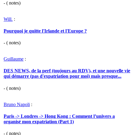
- (
notes)
Will.
:
Pourquoi je quitte l'Irlande et l'Europe ?
- (
notes)
Guillaume
:
DES NEWS, de la perf (toujours au RDV), et une nouvelle vie
qui démarre (pas d'expatriation pour moi) mais presque...
- (
notes)
Bruno Napoli
:
Paris -> Londres -> Hong Kong : Comment l’univers a
organisé mon expatriation (Part 1)
- (
notes)