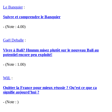
Le Banquier
:
Suivre et comprendre le Banquier
- (Note :
4.00
)
Gaël Deballe
:
Vivre à Bali? Hmmm misez plutôt sur le nouveau Bali au
potentiel encore peu exploité!
- (Note :
1.00
)
Will.
:
Quitter la France pour mieux réussir ? Qu’est ce que ça
signifie aujourd’hui ?
- (Note : )