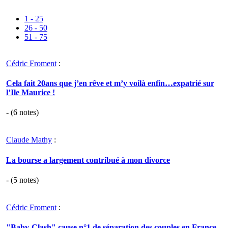
1 - 25
26 - 50
51 - 75
Cédric Froment
:
Cela fait 20ans que j’en rêve et m’y voilà enfin…expatrié sur
l’Ile Maurice !
- (
6
notes)
Claude Mathy
:
La bourse a largement contribué à mon divorce
- (
5
notes)
Cédric Froment
:
"Baby-Clash" cause n°1 de séparation des couples en France