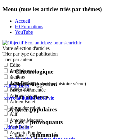
Menu (tous les articles triés par thèmes)
Accueil
60 Formations
YouTube
Votre sélection
d'articles
Trier par type de publication
Trier par auteur
Edito
Acrithène
Chronologique
Article perso
Actions
Vidéo
Actu-Brokers
Notre suggestion
Témoignage de lecteur (histoire vécue)
Adrien Bolet
:
Adel Costa
Image commentée
Administrator
Par audience
Vivre la dualité de la vie
Adrien Bolet
alexandre robot
Les + populaires
- (25 Déc 2023)
Alif
Antoine Magnan
Les + provoquants
Automobile
Adrien Bolet
:
Aymeric Pontier
Les + commentés
Benjamin Aubert