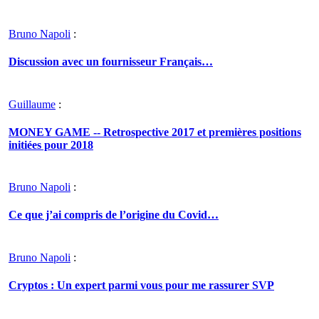
Bruno Napoli
:
Discussion avec un fournisseur Français…
Guillaume
:
MONEY GAME -- Retrospective 2017 et premières positions
initiées pour 2018
Bruno Napoli
:
Ce que j’ai compris de l’origine du Covid…
Bruno Napoli
:
Cryptos : Un expert parmi vous pour me rassurer SVP