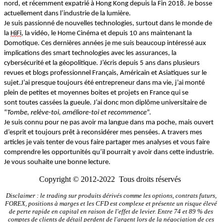
nord,
et
récemment
expatrié à Hong Kong depuis la Fin 2018.
Je bosse
actuellement dans l’industrie de la lumière.
Je suis passionné de nouvelles technologies
,
surtout dans le monde de
la
HiFi
, la vidéo, le Home Cinéma et
depuis 10 ans maintenant
la
Domotique.
Ces dernières années je me suis beaucoup intéressé aux
implications des smart technologies avec les assurances
,
la
cybersécurité
et la géopolitique.
J’écris depuis 5 ans dans plusieurs
revues et blogs professionnel Français, Américain et Asiatiques sur le
sujet.
J’ai presque toujours été entrepreneur dans ma vie, j’ai monté
plein de petites et moyennes boites
et projets
en France qui se
sont
toutes cassées la gueule
. J’ai donc mon diplôme universitaire de
“
Tombe
,
relève
-t
oi
,
améliore-toi
et recommence
”.
Je suis
connu
pour ne pas avoir ma langue dans ma poche, mais ouvert
d’esprit et toujours prêt à
reconsidérer mes pensées.
A travers mes
articles je vais tenter de vous faire partager mes analyses et vous faire
comprendre les opportunités qu’il pourrait y avoir dans cette industrie.
Je vous souhaite une bonne lecture.
Copyright © 2012-2022 Tous droits réservés
Disclaimer : le trading sur produits dérivés comme les options, contrats futurs,
FOREX, positions à marges et les CFD est complexe et présente un risque élevé
de perte rapide en capital en raison de l'effet de levier. Entre 74 et 89 % des
comptes de clients de détail perdent de l'argent lors de la négociation de ces