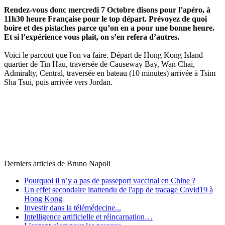
Rendez-vous donc mercredi 7 Octobre disons pour l’apéro, à
11h30 heure Française pour le top départ. Prévoyez de quoi
boire et des pistaches parce qu’on en a pour une bonne heure.
Et si l’expérience vous plait, on s’en refera d’autres.
Voici le parcout que l'on va faire. Départ de Hong Kong Island
quartier de Tin Hau, traversée de Causeway Bay, Wan Chai,
Admiralty, Central, traversée en bateau (10 minutes) arrivée à Tsim
Sha Tsui, puis arrivée vers Jordan.
Derniers articles de
Bruno Napoli
Pourquoi il n’y a pas de passeport vaccinal en Chine ?
Un effet secondaire inattendu de l'app de tracage Covid19 à
Hong Kong
Investir dans la télémédecine...
Intelligence artificielle et réincarnation…