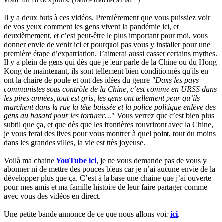
(J'adore marcher au fait...)
Il y a deux buts à ces vidéos. Premièrement que vous puissiez voir
de vos yeux comment les gens vivent la pandémie ici, et
deuxièmement, et c’est peut-être le plus important pour moi, vous
donner envie de venir ici et pourquoi pas vous y installer pour une
première étape d’expatriation. J’aimerai aussi casser certains mythes.
Il y a plein de gens qui dès que je leur parle de la Chine ou du Hong
Kong de maintenant, ils sont tellement bien conditionnés qu'ils en
ont la chaire de poule et ont des idées du genre
"Dans les pays
communistes sous contrôle de la Chine, c’est comme en URSS dans
les pires années, tout est gris, les gens ont tellement peur qu’ils
marchent dans la rue la tête baissée et la police politique enlève des
gens au hasard pour les torturer…
" Vous verrez que c’est bien plus
subtil que ça, et que dès que les frontières rouvriront avec la Chine,
je vous ferai des lives pour vous montrer à quel point, tout du moins
dans les grandes villes, la vie est très joyeuse.
Voilà ma chaine
YouTube ici
, je ne vous demande pas de vous y
abonner ni de mettre des pouces bleus car je n’ai aucune envie de la
développer plus que ça. C’est à la base une chaine que j’ai ouverte
pour mes amis et ma famille histoire de leur faire partager comme
avec vous des vidéos en direct.
Une petite bande annonce de ce que nous allons voir
ici
.