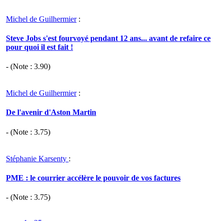
Michel de Guilhermier
:
Steve Jobs s'est fourvoyé pendant 12 ans... avant de refaire ce
pour quoi il est fait !
- (Note :
3.90
)
Michel de Guilhermier
:
De l'avenir d'Aston Martin
- (Note :
3.75
)
Stéphanie Karsenty
:
PME : le courrier accélère le pouvoir de vos factures
- (Note :
3.75
)