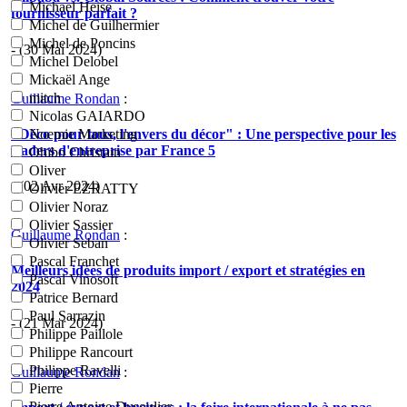
Michael Heise
fournisseur parfait ?
Michel de Guilhermier
Michel de Poncins
- (30 Mai 2024)
Michel Delobel
Mickaël Ange
mitch
Guillaume Rondan
:
Nicolas GAIARDO
"Déco pour tous, l'envers du décor" : Une perspective pour les
Noemie Marketing
leaders d'entreprise par France 5
Ohibo Christain
Oliver
- (02 Avr 2024)
Olivier EZRATTY
Olivier Noraz
Olivier Sassier
Guillaume Rondan
:
Olivier Seban
Pascal Franchet
Meilleurs idées de produits import / export et stratégies en
Pascal Vinosoft
2024
Patrice Bernard
Paul Sarrazin
- (21 Mar 2024)
Philippe Paillole
Philippe Rancourt
Philippe Ravelli
Guillaume Rondan
:
Pierre
Pierre Antoine Dusoulier