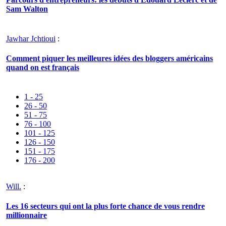
Sam Walton
Jawhar Jchtioui
:
Comment piquer les meilleures idées des bloggers américains
quand on est français
1 - 25
26 - 50
51 - 75
76 - 100
101 - 125
126 - 150
151 - 175
176 - 200
Will.
:
Les 16 secteurs qui ont la plus forte chance de vous rendre
millionnaire