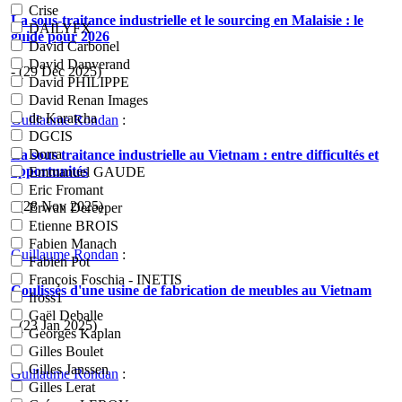
Crise
La sous-traitance industrielle et le sourcing en Malaisie : le
DAILYFX
guide pour 2026
David Carbonel
David Danverand
- (29 Déc 2025)
David PHILIPPE
David Renan Images
de Karatcha
Guillaume Rondan
:
DGCIS
Dorra
La sous traitance industrielle au Vietnam : entre difficultés et
opportunités
Emmanuel GAUDE
Eric Fromant
- (28 Nov 2025)
Erwan Dereeper
Etienne BROIS
Fabien Manach
Guillaume Rondan
:
Fabien Pot
François Foschia - INETIS
Coulisses d'une usine de fabrication de meubles au Vietnam
fross1
Gaël Deballe
- (23 Jan 2025)
Georges Kaplan
Gilles Boulet
Gilles Janssen
Guillaume Rondan
:
Gilles Lerat