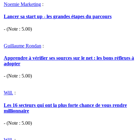
Noemie Marketing
:
Lancer sa start up - les grandes étapes du parcours
- (Note :
5.00
)
Guillaume Rondan
:
Apprendre à vérifier ses sources sur le net : les bons réflexes à
adopter
- (Note :
5.00
)
Will.
:
Les 16 secteurs qui ont la plus forte chance de vous rendre
millionnaire
- (Note :
5.00
)
Will.
: