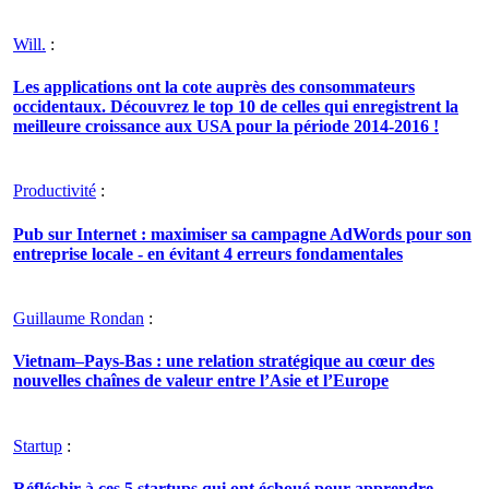
Will.
:
Les applications ont la cote auprès des consommateurs
occidentaux. Découvrez le top 10 de celles qui enregistrent la
meilleure croissance aux USA pour la période 2014-2016 !
Productivité
:
Pub sur Internet : maximiser sa campagne AdWords pour son
entreprise locale - en évitant 4 erreurs fondamentales
Guillaume Rondan
:
Vietnam–Pays-Bas : une relation stratégique au cœur des
nouvelles chaînes de valeur entre l’Asie et l’Europe
Startup
:
Réfléchir à ces 5 startups qui ont échoué pour apprendre