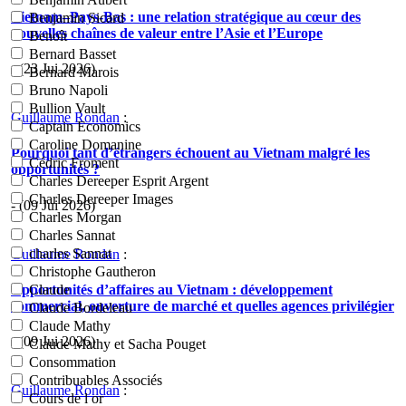
Vietnam–Pays-Bas : une relation stratégique au cœur des
Benjamin Sicard
nouvelles chaînes de valeur entre l’Asie et l’Europe
Benoît
Bernard Basset
- (23 Jui 2026)
Bernard Marois
Bruno Napoli
Bullion Vault
Guillaume Rondan
:
Captain Economics
Caroline Domanine
Pourquoi tant d’étrangers échouent au Vietnam malgré les
Cédric Froment
opportunités ?
Charles Dereeper Esprit Argent
Charles Dereeper Images
- (09 Jui 2026)
Charles Morgan
Charles Sannat
charles Sannat
Guillaume Rondan
:
Christophe Gautheron
Opportunités d’affaires au Vietnam : développement
Claude
commercial, ouverture de marché et quelles agences privilégier
Claude Bordeleau
Claude Mathy
- (09 Jui 2026)
Claude Mathy et Sacha Pouget
Consommation
Contribuables Associés
Guillaume Rondan
:
Cours de l or