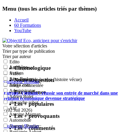
Menu (tous les articles triés par thèmes)
Accueil
60 Formations
YouTube
Votre sélection
d'articles
Trier par type de publication
Trier par auteur
Edito
Acrithène
Chronologique
Article perso
Actions
Vidéo
Actu-Brokers
Notre suggestion
Témoignage de lecteur (histoire vécue)
Guillaume Rondan
:
Adel Costa
Image commentée
Administrator
Par audience
Europe–Vietnam : réussir son entrée de marché dans une
Adrien Bolet
relation économique devenue stratégique
alexandre robot
Les + populaires
Alif
- (02 Juil 2026)
Antoine Magnan
Les + provoquants
Automobile
Guillaume Rondan
:
Aymeric Pontier
Les + commentés
Benjamin Aubert