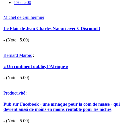
176 - 200
Michel de Guilhermier
:
Le Flair de Jean Charles Naouri avec CDiscount !
- (Note :
5.00
)
Bernard Marois
:
« Un continent oublié, l’Afrique »
- (Note :
5.00
)
Productivité
:
Pub sur Facebook - une arnaque pour la com de masse - qui
devient aussi de moins en moins rentable pour les niches
- (Note :
5.00
)