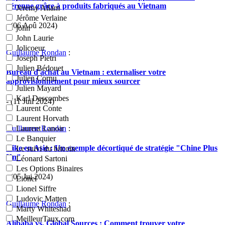
pérenne grâce à produits fabriqués au Vietnam
Jeremy Allam
Jérôme Verlaine
- (06 Aoû 2024)
john
John Laurie
Jolicoeur
Guillaume Rondan
:
Joseph Pietri
Julien Bédouet
Bureau d'achat au Vietnam : externaliser votre
Julien Cornu
approvisionnement pour mieux sourcer
Julien Mayard
Karl Descombes
- (11 Juil 2024)
Laurent Conte
Laurent Horvath
Guillaume Rondan
:
Laurent Lanoir
Le Banquier
Nike en Asie : Un exemple décortiqué de stratégie "Chine Plus
Le suivi du bitcoin
Un"
Léonard Sartoni
Les Options Binaires
- (05 Jui 2024)
Lionel
Lionel Siffre
Ludovic Matten
Guillaume Rondan
:
Marty Whiteshad
MeilleurTaux.com
Alibaba vs. Global Sources : Comment trouver votre