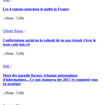
Les 4 raisons pourquoi je quitte la France
- (Note :
5.00
)
Olivier Noraz
:
Conformisme social ou la volonté de ne pas réussir (Avec le
texte cette fois-ci)
- (Note :
5.00
)
Will.
:
Mort des paradis fiscaux, échange automatique
d'informations... Ce qui changera dès 2017 et comment vous
en protéger
- (Note :
5.00
)