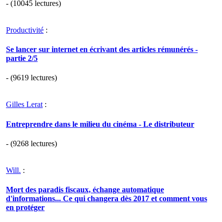
- (10045 lectures)
Productivité
:
Se lancer sur internet en écrivant des articles rémunérés -
partie 2/5
- (9619 lectures)
Gilles Lerat
:
Entreprendre dans le milieu du cinéma - Le distributeur
- (9268 lectures)
Will.
:
Mort des paradis fiscaux, échange automatique
d'informations... Ce qui changera dès 2017 et comment vous
en protéger