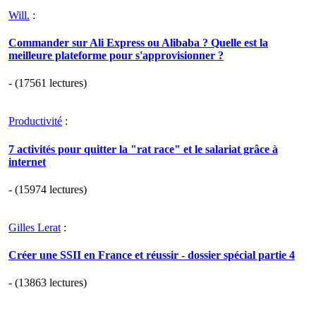
Will.
:
Commander sur Ali Express ou Alibaba ? Quelle est la
meilleure plateforme pour s'approvisionner ?
- (17561 lectures)
Productivité
:
7 activités pour quitter la "rat race" et le salariat grâce à
internet
- (15974 lectures)
Gilles Lerat
:
Créer une SSII en France et réussir - dossier spécial partie 4
- (13863 lectures)