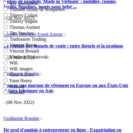
5 idées de produits 'Made in Vietnam' : mobilier, cuisine,
test_inscription
jardin, figurines, jouets pour bébé ...
Thibault Doidy de Kerguelen
Thierry Collart
- (20 Nov 2022)
Thierry Seguin
Thomas Aurlant
Tim Sanchez
Charles Dereeper Esprit Argent
:
Tradosaure Trading
Vincent Baron
Le réglage des tunnels de vente : entre théorie et la pratique
Vincent Benard
Vladimir Vodarevski
- (20 Nov 2022)
Will.
Will. images
Guillaume Rondan
:
Yann Auffret
Yann Henry
Lancer une marque de vêtement en Europe ou aux États-Unis
Yomoni
et faire fabriquer en Asie
zoulou2
- (08 Nov 2022)
Guillaume Rondan
:
De prof d'anglais à entrepreneur en ligne - Expatriation en