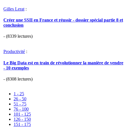
Gilles Lerat
:
Créer une SSII en France et réussir - dossier spécial partie 8 et
conclusion
- (8339 lectures)
Productivité
:
Le Big Data est en train de révolutionner la manière de vendre
- 10 exemples
- (8308 lectures)
1 - 25
26 - 50
51 - 75
76 - 100
101 - 125
126 - 150
151 - 175