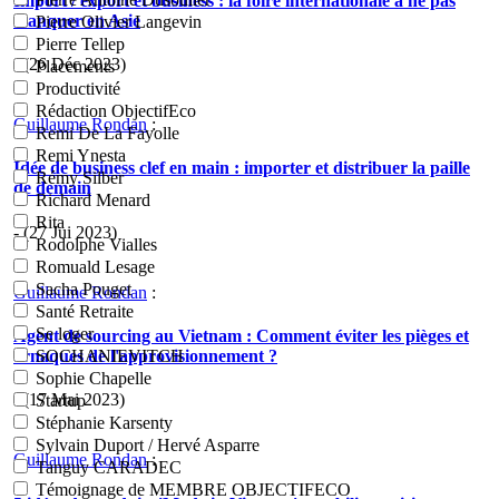
Import / export et business : la foire internationale à ne pas
manquer en Asie
Pierre Olivier Langevin
Pierre Tellep
- (26 Déc 2023)
Placements
Productivité
Rédaction ObjectifEco
Guillaume Rondan
:
Remi De La Fayolle
Remi Ynesta
Idée de business clef en main : importer et distribuer la paille
Rémy Silber
de demain
Richard Menard
Rita
- (27 Jui 2023)
Rodolphe Vialles
Romuald Lesage
Sacha Pouget
Guillaume Rondan
:
Santé Retraite
Se loger
Agent de sourcing au Vietnam : Comment éviter les pièges et
arnaques de l'approvisionnement ?
SOCHANIEVITCH
Sophie Chapelle
- (17 Mai 2023)
Startup
Stéphanie Karsenty
Sylvain Duport / Hervé Asparre
Guillaume Rondan
:
Tanguy CARADEC
Témoignage de MEMBRE OBJECTIFECO