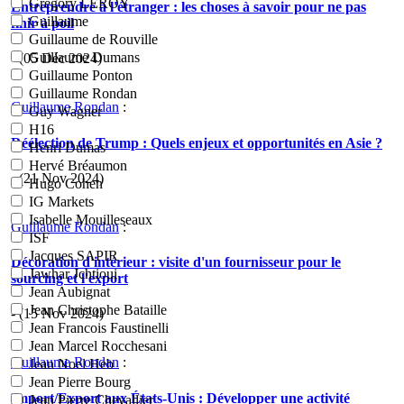
Grégory LEROY
Entreprendre à l'étranger : les choses à savoir pour ne pas
Guillaume
finir à poil
Guillaume de Rouville
Guillaume Dumans
- (05 Déc 2024)
Guillaume Ponton
Guillaume Rondan
Guillaume Rondan
:
Guy Wagner
H16
Réélection de Trump : Quels enjeux et opportunités en Asie ?
Henri Dumas
Hervé Bréaumon
- (21 Nov 2024)
Hugo Cohen
IG Markets
Isabelle Mouilleseaux
Guillaume Rondan
:
ISF
Jacques SAPIR
Décoration d'intérieur : visite d'un fournisseur pour le
Jawhar Jchtioui
sourcing et l'export
Jean Aubignat
Jean Christophe Bataille
- (15 Nov 2024)
Jean Francois Faustinelli
Jean Marcel Rocchesani
Guillaume Rondan
:
Jean Noel Heb
Jean Pierre Bourg
Import/Export aux États-Unis : Développer une activité
Jean Pierre Chevallier