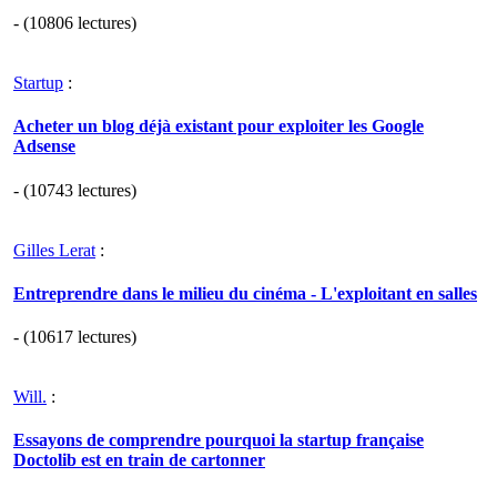
- (10806 lectures)
Startup
:
Acheter un blog déjà existant pour exploiter les Google
Adsense
- (10743 lectures)
Gilles Lerat
:
Entreprendre dans le milieu du cinéma - L'exploitant en salles
- (10617 lectures)
Will.
:
Essayons de comprendre pourquoi la startup française
Doctolib est en train de cartonner