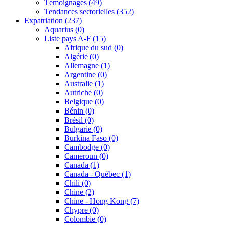
Témoignages
(49)
Tendances sectorielles
(352)
Expatriation
(237)
Aquarius
(0)
Liste pays A-F
(15)
Afrique du sud
(0)
Algérie
(0)
Allemagne
(1)
Argentine
(0)
Australie
(1)
Autriche
(0)
Belgique
(0)
Bénin
(0)
Brésil
(0)
Bulgarie
(0)
Burkina Faso
(0)
Cambodge
(0)
Cameroun
(0)
Canada
(1)
Canada - Québec
(1)
Chili
(0)
Chine
(2)
Chine - Hong Kong
(7)
Chypre
(0)
Colombie
(0)