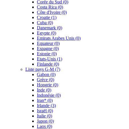
Corée du Sud
(0)
Costa Rica
(0)
Côte d'Ivoire
(0)
Croatie
(1)
Cuba
(0)
Danemark
(0)
Egypte
(0)
Emirats Arabes Unis
(0)
Equateur
(0)
Espagne
(0)
Estonie
(0)
Etats-Unis
(1)
Finlande
(0)
Liste pays G-M
(7)
Gabon
(0)
Grèce
(0)
Hongrie
(0)
Inde
(0)
Indonésie
(0)
Iran*
(0)
Irlande
(3)
Israël
(0)
Italie
(0)
Japon
(0)
Laos
(0)