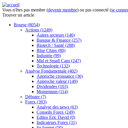
Vous n'êtes pas membre (
devenir membre
) ou pas connecté (
se connec
Trouver
un article
Bourse
(8054)
Actions
(1249)
Autres secteurs
(146)
Banque & Finance
(257)
Biotech / Santé
(288)
Blue Chips
(80)
Industrie
(99)
Mid et Small Caps
(247)
Technologie
(132)
Analyse Fondamentale
(402)
Approche croissance
(36)
Approche valeur
(149)
Dividendes
(103)
Momentum
(114)
Débuter
(7)
Forex
(393)
Analyse des news
(63)
Conseils Forex
(249)
Editos Eric David
(0)
Indicateurs Forex
(31)
Se former
(50)