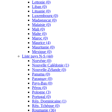
Lettonie
(0)
Liban
(0)
Lituanie
(0)
Luxembourg
(0)
Madagascar
(0)
Malaisie
(0)
Mali
(0)
Malte
(0)
Maroc
(0)
Maurice
(4)
Mauritanie
(0)
Mexique
(0)
Liste pays N-S
(44)
Norvège
(0)
Nouvelle Calédonie
(1)
Nouvelle-Zélande
(0)
Panama
(0)
Paraguay
(0)
Pays-Bas
(0)
Pérou
(0)
Pologne
(3)
Portugal
(0)
Rép. Dominicaine
(1)
Rép. Tchèque
(0)
Roumanie
(36)