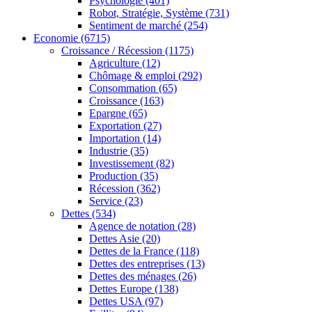
Psychologie
(401)
Robot, Stratégie, Système
(731)
Sentiment de marché
(254)
Economie
(6715)
Croissance / Récession
(1175)
Agriculture
(12)
Chômage & emploi
(292)
Consommation
(65)
Croissance
(163)
Epargne
(65)
Exportation
(27)
Importation
(14)
Industrie
(35)
Investissement
(82)
Production
(35)
Récession
(362)
Service
(23)
Dettes
(534)
Agence de notation
(28)
Dettes Asie
(20)
Dettes de la France
(118)
Dettes des entreprises
(13)
Dettes des ménages
(26)
Dettes Europe
(138)
Dettes USA
(97)