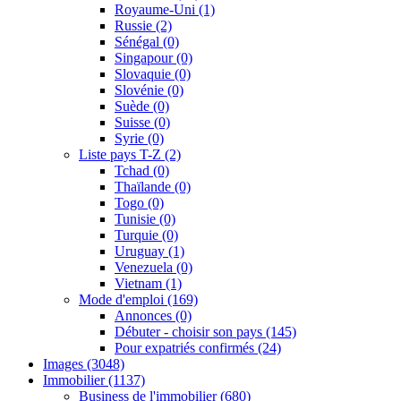
Royaume-Uni
(1)
Russie
(2)
Sénégal
(0)
Singapour
(0)
Slovaquie
(0)
Slovénie
(0)
Suède
(0)
Suisse
(0)
Syrie
(0)
Liste pays T-Z
(2)
Tchad
(0)
Thaïlande
(0)
Togo
(0)
Tunisie
(0)
Turquie
(0)
Uruguay
(1)
Venezuela
(0)
Vietnam
(1)
Mode d'emploi
(169)
Annonces
(0)
Débuter - choisir son pays
(145)
Pour expatriés confirmés
(24)
Images
(3048)
Immobilier
(1137)
Business de l'immobilier
(680)