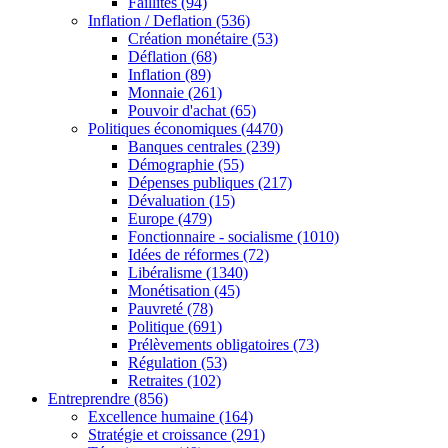
Faillites
(94)
Inflation / Deflation
(536)
Création monétaire
(53)
Déflation
(68)
Inflation
(89)
Monnaie
(261)
Pouvoir d'achat
(65)
Politiques économiques
(4470)
Banques centrales
(239)
Démographie
(55)
Dépenses publiques
(217)
Dévaluation
(15)
Europe
(479)
Fonctionnaire - socialisme
(1010)
Idées de réformes
(72)
Libéralisme
(1340)
Monétisation
(45)
Pauvreté
(78)
Politique
(691)
Prélèvements obligatoires
(73)
Régulation
(53)
Retraites
(102)
Entreprendre
(856)
Excellence humaine
(164)
Stratégie et croissance
(291)