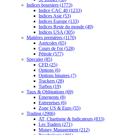
Indices boursiers
(1773)
Indice CAC 40
(1233)
Indices Asie
(53)
Indices Europe
(133)
Indices Reste du monde
(49)
Indices USA
(305)
Matières premières
(1170)
Agricoles
(65)
Cours de l'or
(528)
Pétrole
(577)
Speculer
(85)
CFD
(25)
Options
(6)
Options binaires
(7)
Trackers
(28)
Turbos
(19)
Taux & Obligations
(69)
Emergents
(8)
Entreprises
(6)
Zone US & Euro
(55)
Trading
(2906)
AT, Chartisme & Indicateurs
(833)
Les Traders
(271)
Money Management
(212)