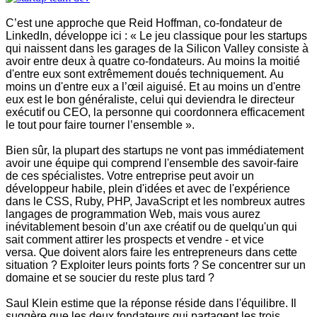
C’est une approche que Reid Hoffman, co-fondateur de
LinkedIn, développe ici : « Le jeu classique pour les startups
qui naissent dans les garages de la Silicon Valley consiste à
avoir entre deux à quatre co-fondateurs. Au moins la moitié
d'entre eux sont extrêmement doués techniquement. Au
moins un d'entre eux a l’œil aiguisé. Et au moins un d'entre
eux est le bon généraliste, celui qui deviendra le directeur
exécutif ou CEO, la personne qui coordonnera efficacement
le tout pour faire tourner l’ensemble ».
Bien sûr, la plupart des startups ne vont pas immédiatement
avoir une équipe qui comprend l'ensemble des savoir-faire
de ces spécialistes. Votre entreprise peut avoir un
développeur habile, plein d'idées et avec de l'expérience
dans le CSS, Ruby, PHP, JavaScript et les nombreux autres
langages de programmation Web, mais vous aurez
inévitablement besoin d’un axe créatif ou de quelqu'un qui
sait comment attirer les prospects et vendre - et vice
versa. Que doivent alors faire les entrepreneurs dans cette
situation ? Exploiter leurs points forts ? Se concentrer sur un
domaine et se soucier du reste plus tard ?
Saul Klein estime que la réponse réside dans l'équilibre. Il
suggère que les deux fondateurs qui partagent les trois