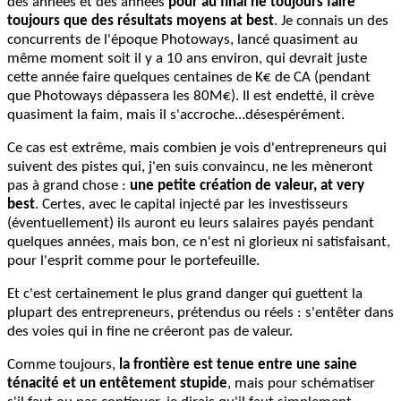
des années et des années
pour au final ne toujours faire
toujours que des résultats moyens at best
. Je connais un des
concurrents de l'époque Photoways, lancé quasiment au
même moment soit il y a 10 ans environ, qui devrait juste
cette année faire quelques centaines de K€ de CA (pendant
que Photoways dépassera les 80M€). Il est endetté, il crève
quasiment la faim, mais il s'accroche...désespérément.
Ce cas est extrême, mais combien je vois d'entrepreneurs qui
suivent des pistes qui, j'en suis convaincu, ne les mèneront
pas à grand chose :
une petite création de valeur, at very
best
. Certes, avec le capital injecté par les investisseurs
(éventuellement) ils auront eu leurs salaires payés pendant
quelques années, mais bon, ce n'est ni glorieux ni satisfaisant,
pour l'esprit comme pour le portefeuille.
Et c'est certainement le plus grand danger qui guettent la
plupart des entrepreneurs, prétendus ou réels : s'entêter dans
des voies qui in fine ne créeront pas de valeur.
Comme toujours,
la frontière est tenue entre une saine
ténacité et un entêtement stupide
, mais pour schématiser