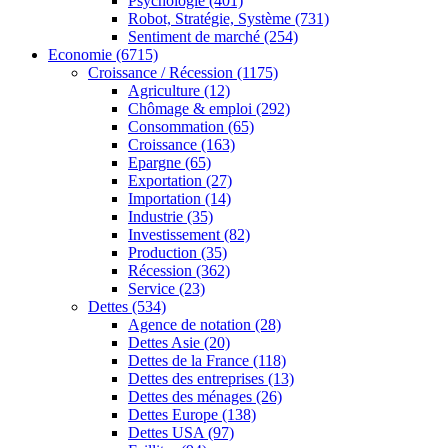
Psychologie
(401)
Robot, Stratégie, Système
(731)
Sentiment de marché
(254)
Economie
(6715)
Croissance / Récession
(1175)
Agriculture
(12)
Chômage & emploi
(292)
Consommation
(65)
Croissance
(163)
Epargne
(65)
Exportation
(27)
Importation
(14)
Industrie
(35)
Investissement
(82)
Production
(35)
Récession
(362)
Service
(23)
Dettes
(534)
Agence de notation
(28)
Dettes Asie
(20)
Dettes de la France
(118)
Dettes des entreprises
(13)
Dettes des ménages
(26)
Dettes Europe
(138)
Dettes USA
(97)