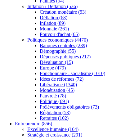
Faillites
(94)
Inflation / Deflation
(536)
Création monétaire
(53)
Déflation
(68)
Inflation
(89)
Monnaie
(261)
Pouvoir d'achat
(65)
Politiques économiques
(4470)
Banques centrales
(239)
Démographie
(55)
Dépenses publiques
(217)
Dévaluation
(15)
Europe
(479)
Fonctionnaire - socialisme
(1010)
Idées de réformes
(72)
Libéralisme
(1340)
Monétisation
(45)
Pauvreté
(78)
Politique
(691)
Prélèvements obligatoires
(73)
Régulation
(53)
Retraites
(102)
Entreprendre
(856)
Excellence humaine
(164)
Stratégie et croissance
(291)