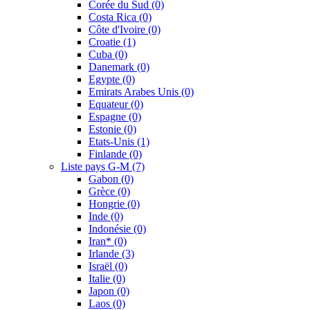
Corée du Sud
(0)
Costa Rica
(0)
Côte d'Ivoire
(0)
Croatie
(1)
Cuba
(0)
Danemark
(0)
Egypte
(0)
Emirats Arabes Unis
(0)
Equateur
(0)
Espagne
(0)
Estonie
(0)
Etats-Unis
(1)
Finlande
(0)
Liste pays G-M
(7)
Gabon
(0)
Grèce
(0)
Hongrie
(0)
Inde
(0)
Indonésie
(0)
Iran*
(0)
Irlande
(3)
Israël
(0)
Italie
(0)
Japon
(0)
Laos
(0)