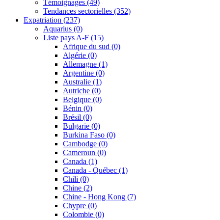
Témoignages
(49)
Tendances sectorielles
(352)
Expatriation
(237)
Aquarius
(0)
Liste pays A-F
(15)
Afrique du sud
(0)
Algérie
(0)
Allemagne
(1)
Argentine
(0)
Australie
(1)
Autriche
(0)
Belgique
(0)
Bénin
(0)
Brésil
(0)
Bulgarie
(0)
Burkina Faso
(0)
Cambodge
(0)
Cameroun
(0)
Canada
(1)
Canada - Québec
(1)
Chili
(0)
Chine
(2)
Chine - Hong Kong
(7)
Chypre
(0)
Colombie
(0)