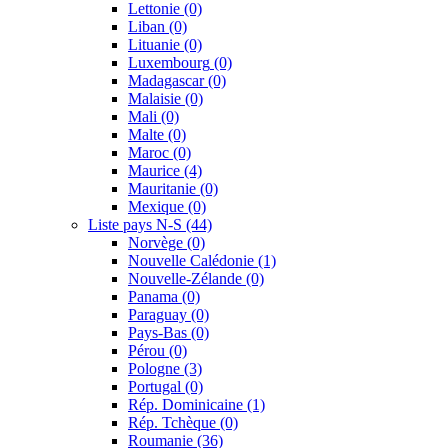
Lettonie
(0)
Liban
(0)
Lituanie
(0)
Luxembourg
(0)
Madagascar
(0)
Malaisie
(0)
Mali
(0)
Malte
(0)
Maroc
(0)
Maurice
(4)
Mauritanie
(0)
Mexique
(0)
Liste pays N-S
(44)
Norvège
(0)
Nouvelle Calédonie
(1)
Nouvelle-Zélande
(0)
Panama
(0)
Paraguay
(0)
Pays-Bas
(0)
Pérou
(0)
Pologne
(3)
Portugal
(0)
Rép. Dominicaine
(1)
Rép. Tchèque
(0)
Roumanie
(36)