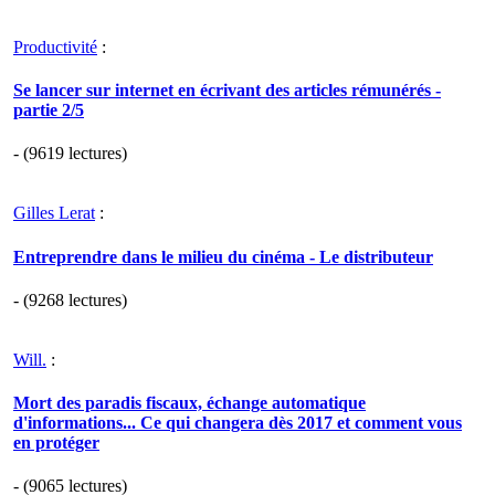
Productivité
:
Se lancer sur internet en écrivant des articles rémunérés -
partie 2/5
- (9619 lectures)
Gilles Lerat
:
Entreprendre dans le milieu du cinéma - Le distributeur
- (9268 lectures)
Will.
:
Mort des paradis fiscaux, échange automatique
d'informations... Ce qui changera dès 2017 et comment vous
en protéger
- (9065 lectures)