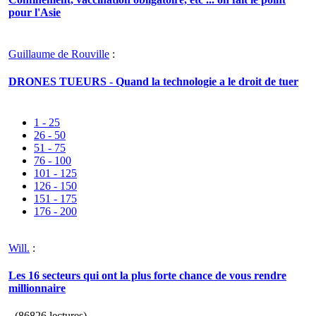
pour l'Asie
Guillaume de Rouville
:
DRONES TUEURS - Quand la technologie a le droit de tuer
1 - 25
26 - 50
51 - 75
76 - 100
101 - 125
126 - 150
151 - 175
176 - 200
Will.
:
Les 16 secteurs qui ont la plus forte chance de vous rendre
millionnaire
- (86826 lectures)