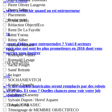
Jawhar Jchtioui
:
Pierre Olivier Langevin
Pierre Tellep
4 sujets à réfléchir quand on est entrepreneur
Placements
Productivité
- (29 Aoû 2016)
Rédaction ObjectifEco
Remi De La Fayolle
Will.
:
Remi Ynesta
Rémy Silber
A court d'idées pour entreprendre ? Voici 8 secteurs
Richard Menard
américains qui sont les plus prometteurs en 2016 dont vous
Rita
pourriez vous inspirer
Rodolphe Vialles
Romuald Lesage
- (18 Aoû 2016)
Sacha Pouget
Santé Retraite
Se loger
Will.
:
SOCHANIEVITCH
Sophie Chapelle
47% des emplois américains seront remplacés par des robots
Startup
d’ici 20 ans. Et vous ? Quelles chances pour voir votre job
Stéphanie Karsenty
disparaître ?
Sylvain Duport / Hervé Asparre
- (12 Aoû 2016)
Tanguy CARADEC
Témoignage de MEMBRE OBJECTIFECO