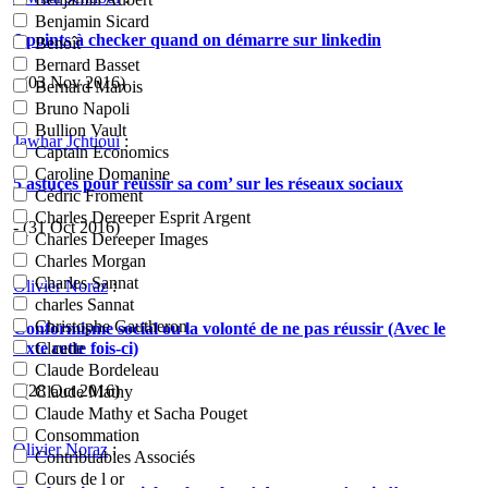
Benjamin Sicard
6 points à checker quand on démarre sur linkedin
Benoît
Bernard Basset
- (03 Nov 2016)
Bernard Marois
Bruno Napoli
Bullion Vault
Jawhar Jchtioui
:
Captain Economics
Caroline Domanine
5 astuces pour réussir sa com’ sur les réseaux sociaux
Cédric Froment
Charles Dereeper Esprit Argent
- (31 Oct 2016)
Charles Dereeper Images
Charles Morgan
Charles Sannat
Olivier Noraz
:
charles Sannat
Christophe Gautheron
Conformisme social ou la volonté de ne pas réussir (Avec le
texte cette fois-ci)
Claude
Claude Bordeleau
- (28 Oct 2016)
Claude Mathy
Claude Mathy et Sacha Pouget
Consommation
Olivier Noraz
:
Contribuables Associés
Cours de l or