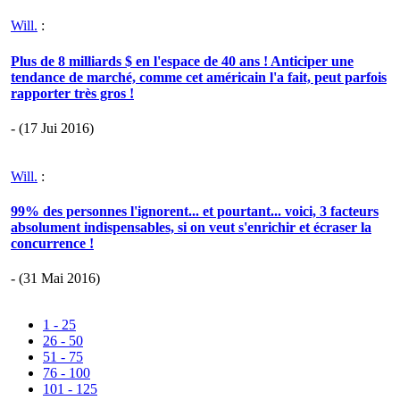
Will.
:
Plus de 8 milliards $ en l'espace de 40 ans ! Anticiper une
tendance de marché, comme cet américain l'a fait, peut parfois
rapporter très gros !
- (17 Jui 2016)
Will.
:
99% des personnes l'ignorent... et pourtant... voici, 3 facteurs
absolument indispensables, si on veut s'enrichir et écraser la
concurrence !
- (31 Mai 2016)
1 - 25
26 - 50
51 - 75
76 - 100
101 - 125