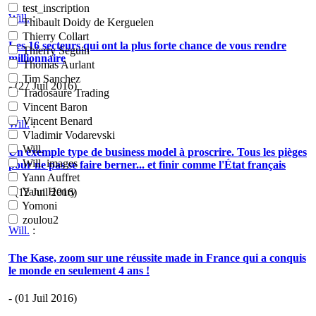
test_inscription
Will.
:
Thibault Doidy de Kerguelen
Thierry Collart
Les 16 secteurs qui ont la plus forte chance de vous rendre
Thierry Seguin
millionnaire
Thomas Aurlant
Tim Sanchez
- (27 Juil 2016)
Tradosaure Trading
Vincent Baron
Vincent Benard
Will.
:
Vladimir Vodarevski
Will.
Un exemple type de business model à proscrire. Tous les pièges
Will. images
pour ne pas se faire berner... et finir comme l'État français
Yann Auffret
Yann Henry
- (12 Juil 2016)
Yomoni
zoulou2
Will.
:
The Kase, zoom sur une réussite made in France qui a conquis
le monde en seulement 4 ans !
- (01 Juil 2016)