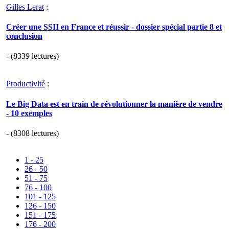
Gilles Lerat
:
Créer une SSII en France et réussir - dossier spécial partie 8 et
conclusion
- (8339 lectures)
Productivité
:
Le Big Data est en train de révolutionner la manière de vendre
- 10 exemples
- (8308 lectures)
1 - 25
26 - 50
51 - 75
76 - 100
101 - 125
126 - 150
151 - 175
176 - 200