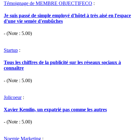
Témoignage de MEMBRE OBJECTIFECO
:
Je suis passé de simple employé d'hôtel à très aisé en l'espace
d'une vie semée d'embûches
- (Note :
5.00
)
Startup
:
Tous les chiffres de la publicité sur les réseaux sociaux à
connaître
- (Note :
5.00
)
Jolicoeur
:
Xavier Kemlin, un expatrié pas comme les autres
- (Note :
5.00
)
Noemie Marketing
: