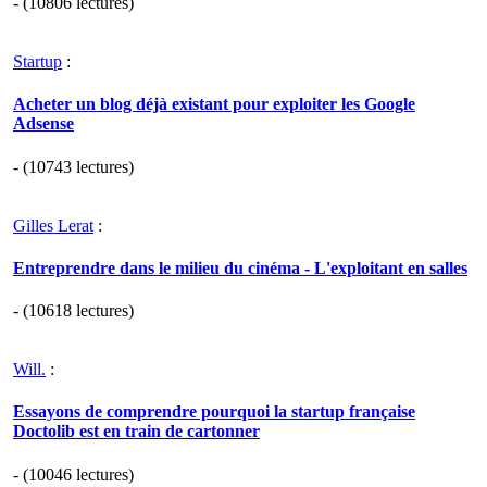
- (10806 lectures)
Startup
:
Acheter un blog déjà existant pour exploiter les Google
Adsense
- (10743 lectures)
Gilles Lerat
:
Entreprendre dans le milieu du cinéma - L'exploitant en salles
- (10618 lectures)
Will.
:
Essayons de comprendre pourquoi la startup française
Doctolib est en train de cartonner
- (10046 lectures)