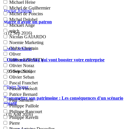
Michael Heise
Michel de Guilhermier
Jawhar Jchtioui
:
Michel de Poncins
Michel Delobel
Marre d'avoir un patron
Mickaël Ange
mitch
- (12 Sep 2016)
Nicolas GAIARDO
Noemie Marketing
Ohibo Christain
Jawhar Jchtioui
:
Oliver
4 Outils marketing qui vont booster votre entreprise
Olivier EZRATTY
Olivier Noraz
- (05 Sep 2016)
Olivier Sassier
Olivier Seban
Pascal Franchet
Olivier Noraz
:
Pascal Vinosoft
Patrice Bernard
Transmettre son patrimoine : Les conséquences d'un scénario
Paul Sarrazin
négatif
Philippe Paillole
Philippe Rancourt
- (31 Aoû 2016)
Philippe Ravelli
Pierre
Pierre Antoine Dusoulier