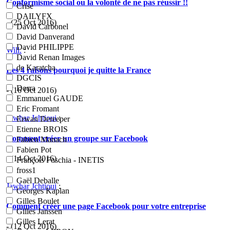
Conformisme social ou la volonté de ne pas réussir !!
Crise
DAILYFX
- (25 Oct 2016)
David Carbonel
David Danverand
David PHILIPPE
Will.
:
David Renan Images
de Karatcha
Les 4 raisons pourquoi je quitte la France
DGCIS
Dorra
- (16 Oct 2016)
Emmanuel GAUDE
Eric Fromant
Jawhar Jchtioui
:
Erwan Dereeper
Etienne BROIS
Comment créer un groupe sur Facebook
Fabien Manach
Fabien Pot
- (14 Oct 2016)
François Foschia - INETIS
fross1
Gaël Deballe
Jawhar Jchtioui
:
Georges Kaplan
Gilles Boulet
Comment créer une page Facebook pour votre entreprise
Gilles Janssen
Gilles Lerat
- (12 Oct 2016)