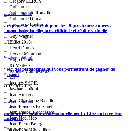
Grégory LEROY
Guillaume
Guillaume de Rouville
Jawhar Jchtioui
:
Guillaume Dumans
Guillaume Ponton
Les plans de Facebook pour les 10 prochaines années :
Guillaume Rondan
connectivité, intelligence artificielle et réalité virtuelle
Guy Wagner
- (12 Oct 2016)
H16
Henri Dumas
Hervé Bréaumon
Jawhar Jchtioui
:
Hugo Cohen
IG Markets
Voici des plateformes qui vous permettront de gagner de
Isabelle Mouilleseaux
l’argent
ISF
Jacques SAPIR
- (07 Oct 2016)
Jawhar Jchtioui
Jean Aubignat
Jean Christophe Bataille
Jawhar Jchtioui
:
Jean Francois Faustinelli
Jean Marcel Rocchesani
Comment rebondir professionnellement ? Elles ont créé leur
Jean Noel Heb
entreprise
Jean Pierre Bourg
Jean Pierre Chevallier
- (03 Oct 2016)