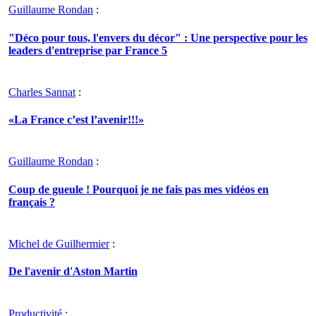
Guillaume Rondan
:
"Déco pour tous, l'envers du décor" : Une perspective pour les
leaders d'entreprise par France 5
Charles Sannat
:
«La France c’est l’avenir!!!»
Guillaume Rondan
:
Coup de gueule ! Pourquoi je ne fais pas mes vidéos en
français ?
Michel de Guilhermier
:
De l'avenir d'Aston Martin
Productivité
: