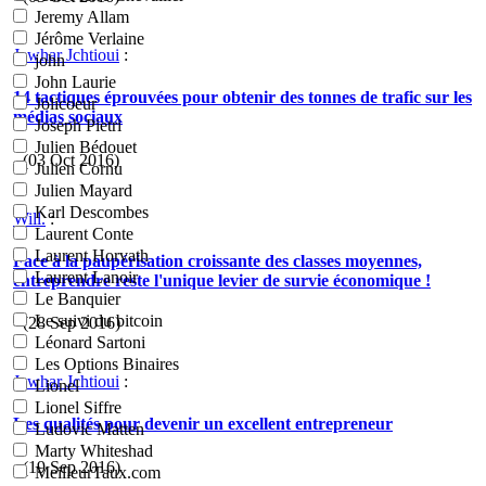
Jeremy Allam
Jérôme Verlaine
Jawhar Jchtioui
:
john
John Laurie
14 tactiques éprouvées pour obtenir des tonnes de trafic sur les
Jolicoeur
médias sociaux
Joseph Pietri
Julien Bédouet
- (03 Oct 2016)
Julien Cornu
Julien Mayard
Karl Descombes
Will.
:
Laurent Conte
Laurent Horvath
Face à la paupérisation croissante des classes moyennes,
Laurent Lanoir
entreprendre reste l'unique levier de survie économique !
Le Banquier
Le suivi du bitcoin
- (28 Sep 2016)
Léonard Sartoni
Les Options Binaires
Jawhar Jchtioui
:
Lionel
Lionel Siffre
Les qualités pour devenir un excellent entrepreneur
Ludovic Matten
Marty Whiteshad
- (19 Sep 2016)
MeilleurTaux.com