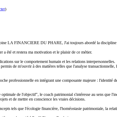
ter
)
moine LA FINANCIERE DU PHARE, J'ai toujours abordé la discipline sous
er a été et restera ma motivation et le plaisir de ce métier.
plications sur le comportement humain et les relations interpersonnelles.
ermis de m'ouvrir à des matières telles que l'analyse transactionnelle, l
che professionnelle en intégrant une composante majeure : l'identité de
 optimale de l'objectif", le coach patrimonial s'intéresse au sens que l'i
rojets et de mettre en conscience les vraies décisions.
epts tels que l'écologie financière, l'homéostasie patrimoniale, la rela