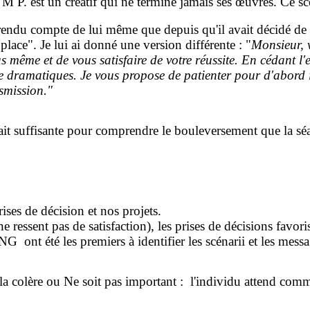
où M P. est un créatif qui ne termine jamais ses œuvres. Ce sc
est rendu compte de lui même que depuis qu'il avait décidé de
 place". Je lui ai donné une version différente : "
Monsieur, v
ous même et de vous satisfaire de votre réussite. En cédant l
re dramatiques. Je vous propose de patienter pour d'abord i
smission."
tait suffisante pour comprendre le bouleversement que la sé
ses de décision et nos projets.
 ressent pas de satisfaction), les prises de décisions favori
été les premiers à identifier les scénarii et les message
la colère ou Ne soit pas important : l'individu attend co