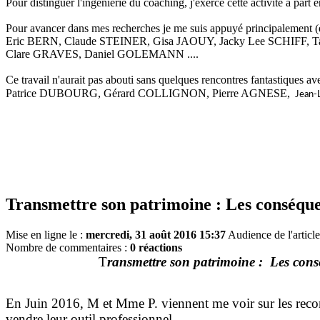
Pour distinguer l'ingénierie du coaching, j'exerce cette activité à part 
Pour avancer dans mes recherches je me suis appuyé principalement (et
Eric BERN, Claude STEINER, Gisa JAOUY, Jacky Lee SCHIFF,
Clare GRAVES, Daniel GOLEMANN ....
Ce travail n'aurait pas abouti sans quelques rencontres fantastiques av
Patrice DUBOURG, Gérard COLLIGNON, Pierre AGNESE,
Jean-
Transmettre son patrimoine : Les conséque
Mise en ligne le :
mercredi, 31 août 2016 15:37
Audience de l'article
Nombre de commentaires :
0 réactions
T
ransmettre son patrimoine : Les cons
En Juin 2016, M et Mme P. viennent me voir sur les recom
vendre leur outil professionnel.