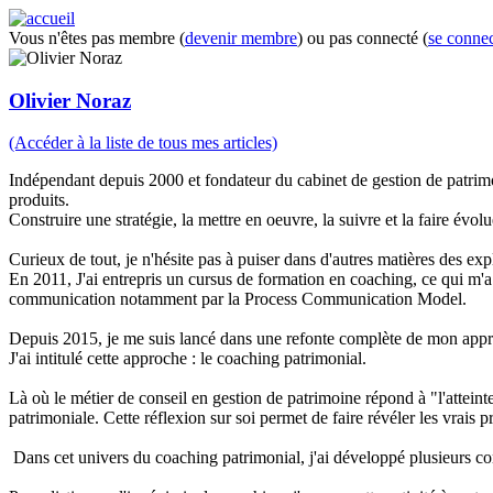
Vous n'êtes pas membre (
devenir membre
) ou pas connecté (
se connec
Olivier Noraz
(Accéder à la liste de tous mes articles)
Indépendant depuis 2000 et fondateur du cabinet de gestion de patri
produits.
Construire une stratégie, la mettre en oeuvre, la suivre et la faire évolu
Curieux de tout, je n'hésite pas à puiser dans d'autres matières des ex
En 2011, J'ai entrepris un cursus de formation en coaching, ce qui m'a p
communication notamment par la Process Communication Model.
Depuis 2015, je me suis lancé dans une refonte complète de mon appro
J'ai intitulé cette approche : le coaching patrimonial.
Là où le métier de conseil en gestion de patrimoine répond à "l'atteinte
patrimoniale. Cette réflexion sur soi permet de faire révéler les vrais p
Dans cet univers du coaching patrimonial, j'ai développé plusieurs conc