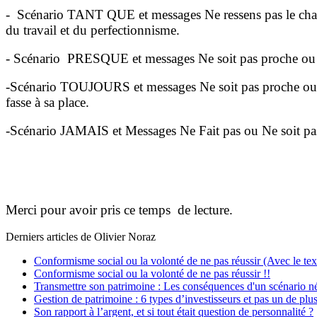
- Scénario TANT QUE et messages Ne ressens pas le chagrin,
du travail et du perfectionnisme.
- Scénario PRESQUE et messages Ne soit pas proche ou Ne l
-Scénario TOUJOURS et messages Ne soit pas proche ou Ne g
fasse à sa place.
-Scénario JAMAIS et Messages Ne Fait pas ou Ne soit pas i
Merci pour avoir pris ce temps de lecture.
Derniers articles de
Olivier Noraz
Conformisme social ou la volonté de ne pas réussir (Avec le texte
Conformisme social ou la volonté de ne pas réussir !!
Transmettre son patrimoine : Les conséquences d'un scénario né
Gestion de patrimoine : 6 types d’investisseurs et pas un de plus
Son rapport à l’argent, et si tout était question de personnalité ?