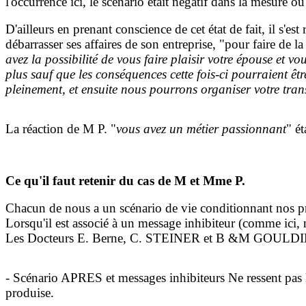
l'occurrence ici, le scénario était négatif dans la mesure 
D'ailleurs en prenant conscience de cet état de fait, il s'
débarrasser ses affaires de son entreprise, "pour faire de la
avez la possibilité de vous faire plaisir votre épouse et v
plus sauf que les conséquences cette fois-ci pourraient êt
pleinement, et ensuite nous pourrons organiser votre tran
La réaction de M P. "
vous avez un métier passionnant
" é
Ce qu'il faut retenir du cas de M et Mme P.
Chacun de nous a un scénario de vie conditionnant nos pri
Lorsqu'il est associé à un message inhibiteur (comme ici, ne
Les Docteurs E. Berne, C. STEINER et B &M GOULDING ont 
- Scénario APRES et messages inhibiteurs Ne ressent pas 
produise.