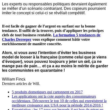
Les experts ou responsables politiques devraient également
se méfier d’un scénario contrariant. Des copieurs pourraient
imiter le concept si celui-ci se révélait compétitif.
Il est facile de gagner de l’argent en surfant sur la bonne
tendance. Il suffit de la trouver, puis d’appliquer les principes
clefs de tout business rentable.
La formation 5 tendances de
Charles Dereeper
vous explique comment bâtir votre
enrichissement de manière concrète.
Alors, si vous avez l’intention d’éviter les business
model de looser à la française (comme celui que je viens
d’évoquer), vous pouvez toujours y jeter un œil, ça ne
mange pas de pain… et ça a au moins le mérite de garder
les communistes en quarantaine !
William
Finc
k
Derniers articles de
Will.
5 produits domotiques qui cartonnent en 2017
Les applications ont la cote auprès des consommateurs
occidentaux. Découvrez le top 10 de celles qui enregistrent la
meilleure croissance aux USA pour la période 2014-2016 !
Expatriation : les 17 pays sur lesquels il est bon de miser en