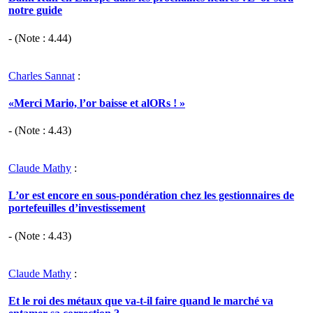
notre guide
- (Note :
4.44
)
Charles Sannat
:
«Merci Mario, l’or baisse et alORs ! »
- (Note :
4.43
)
Claude Mathy
:
L’or est encore en sous-pondération chez les gestionnaires de
portefeuilles d’investissement
- (Note :
4.43
)
Claude Mathy
:
Et le roi des métaux que va-t-il faire quand le marché va