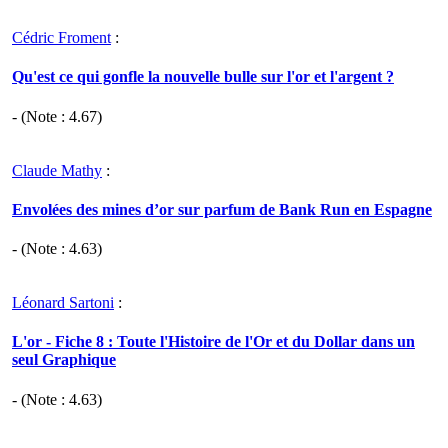
Cédric Froment
:
Qu'est ce qui gonfle la nouvelle bulle sur l'or et l'argent ?
- (Note :
4.67
)
Claude Mathy
:
Envolées des mines d’or sur parfum de Bank Run en Espagne
- (Note :
4.63
)
Léonard Sartoni
:
L'or - Fiche 8 : Toute l'Histoire de l'Or et du Dollar dans un
seul Graphique
- (Note :
4.63
)