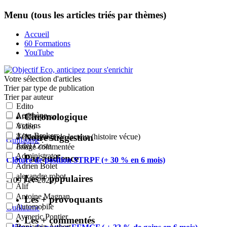
Menu (tous les articles triés par thèmes)
Accueil
60 Formations
YouTube
Votre sélection
d'articles
Trier par type de publication
Trier par auteur
Edito
Acrithène
Chronologique
Article perso
Actions
Vidéo
Actu-Brokers
Notre suggestion
Témoignage de lecteur (histoire vécue)
Guillaume
:
Adel Costa
Image commentée
Administrator
Par audience
Clôture de position STRPF (+ 30 % en 6 mois)
Adrien Bolet
alexandre robot
Les + populaires
- (09 Fév 2022)
Alif
Antoine Magnan
Les + provoquants
Automobile
Guillaume
:
Aymeric Pontier
Les + commentés
Benjamin Aubert