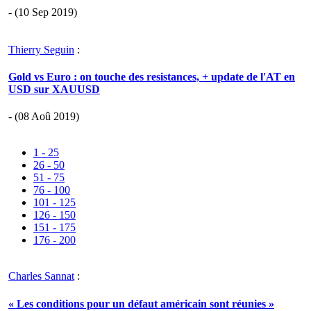
- (10 Sep 2019)
Thierry Seguin
:
Gold vs Euro : on touche des resistances, + update de l'AT en
USD sur XAUUSD
- (08 Aoû 2019)
1 - 25
26 - 50
51 - 75
76 - 100
101 - 125
126 - 150
151 - 175
176 - 200
Charles Sannat
:
« Les conditions pour un défaut américain sont réunies »