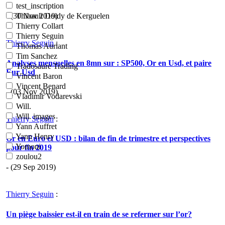
test_inscription
- (30 Nov 2019)
Thibault Doidy de Kerguelen
Thierry Collart
Thierry Seguin
Thierry Seguin
:
Thomas Aurlant
Tim Sanchez
Analyses mensuelles en 8mn sur : SP500, Or en Usd, et paire
Tradosaure Trading
Eur Usd
Vincent Baron
Vincent Benard
- (03 Nov 2019)
Vladimir Vodarevski
Will.
Will. images
Thierry Seguin
:
Yann Auffret
Yann Henry
Or en Euro et USD : bilan de fin de trimestre et perspectives
Yomoni
pour fin 2019
zoulou2
- (29 Sep 2019)
Thierry Seguin
:
Un piège baissier est-il en train de se refermer sur l’or?