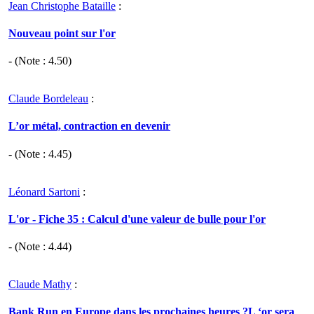
Jean Christophe Bataille
:
Nouveau point sur l'or
- (Note :
4.50
)
Claude Bordeleau
:
L’or métal, contraction en devenir
- (Note :
4.45
)
Léonard Sartoni
:
L'or - Fiche 35 : Calcul d'une valeur de bulle pour l'or
- (Note :
4.44
)
Claude Mathy
:
Bank Run en Europe dans les prochaines heures ?L ‘or sera