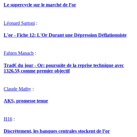
Le supercycle sur le marché de l’or
Léonard Sartoni
:
L'or - Fiche 12: L'Or Durant une Dépression Déflationniste
Fabien Manach
:
Trad€ du jour - Or: poursuite de la reprise technique avec
1326.5$ comme premier objectif
Claude Mathy
:
AKS, promesse tenue
H16
:
Discrètement, les banques centrales stockent de l’or