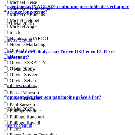
Michael Heise
Argent métal (XAGUSD) : enfin une possibilité de s'échapper
Michel de Guilhermier
du range long-terme?
Michel de Poncins
Michel Delobel
- (31 Mai 2020)
Mickaël Ange
mitch
Nicolas GAIARDO
Thierry Seguin
:
Noemie Marketing
Ohibo Christain
Mise à jour de l'analyse sur l'or en USD et en EUR : et
Oliver
maintenant?
Olivier EZRATTY
Olivier Noraz
- (16 Mai 2020)
Olivier Sassier
Olivier Seban
Karl Descombes
:
Pascal Franchet
Pascal Vinosoft
Comment sécuriser son patrimoine grâce à l'or?
Patrice Bernard
Paul Sarrazin
- (06 Mai 2020)
Philippe Paillole
Philippe Rancourt
Philippe Ravelli
Thierry Seguin
:
Pierre
Pierre Antoine Dusoulier