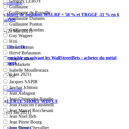
Grégory LEROY
Guillaume
:
Guillaume
Guillaume de Rouville
Clôture de positions WALRF + 58 % et TRGGF -11 % en 6
Guillaume Dumans
MOIS
Guillaume Ponton
Guillaume Rondan
- (21 Mai 2021)
Guy Wagner
H16
Gilles Lerat
:
Henri Dumas
Hervé Bréaumon
S’enrichir en suivant les WallStreetBets : acheter du métal
Hugo Cohen
argent
IG Markets
Isabelle Mouilleseaux
- (31 Jan 2021)
ISF
Jacques SAPIR
Jawhar Jchtioui
Guillaume
:
Jean Aubignat
Jean Christophe Bataille
ALERTE SHORT WDFCF
Jean Francois Faustinelli
Jean Marcel Rocchesani
- (05 Jan 2021)
Jean Noel Heb
Jean Pierre Bourg
Jean Pierre Chevallier
Thierry Seguin
: