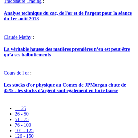
Tradosaure Trading
:
Analyse technique du cac, de l'or et de l'argent pour la séance
du 1er août 2013
Claude Mathy
:
La véritable hausse des matières premières n’en est peut-être
qu’a ses balbutiements
Cours de l or
:
Les stocks d'or physique au Comex de JPMorgan chute de
45% - les stocks d'argent sont également en forte baisse
1 - 25
26 - 50
51 - 75
76 - 100
101 - 125
126 - 150