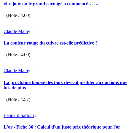
«Le jour ou le grand carnage a commencé… !»
- (Note :
4.60
)
Claude Mathy
:
La couleur rouge du cuivre est-elle prédictive ?
- (Note :
4.60
)
Claude Mathy
:
La prochaine hausse des taux devrait profiter aux actions une
fois de plus
- (Note :
4.57
)
Léonard Sartoni
:
L'or - Fiche 36 : Calcul d'un juste prix théorique pour l'or