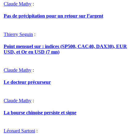
Claude Mathy
:
Pas de précipitation pour un retour sur l’argent
Thierry Seguin
:
Point mensuel sur : indices (SP500, CAC40, DAX30), EUR
USD, et Or en USD (7 mn)
Claude Mathy
:
Le docteur précurseur
Claude Mathy
:
La bourse chinoise persiste et signe
Léonard Sartoni
: