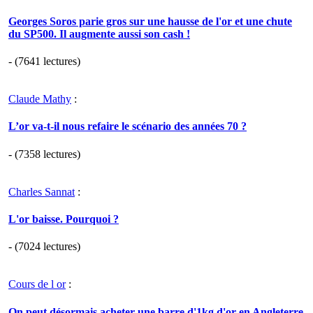
Georges Soros parie gros sur une hausse de l'or et une chute
du SP500. Il augmente aussi son cash !
- (7641 lectures)
Claude Mathy
:
L’or va-t-il nous refaire le scénario des années 70 ?
- (7358 lectures)
Charles Sannat
:
L'or baisse. Pourquoi ?
- (7024 lectures)
Cours de l or
:
On peut désormais acheter une barre d'1kg d'or en Angleterre