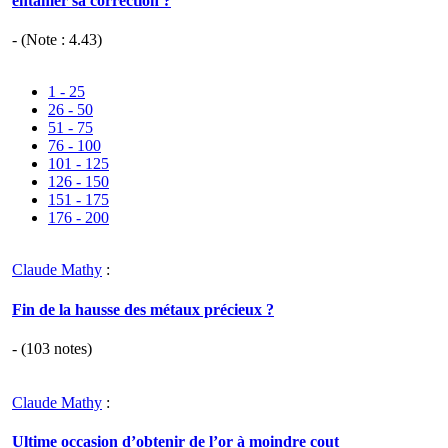
entamer sa correction ?
- (Note :
4.43
)
1 - 25
26 - 50
51 - 75
76 - 100
101 - 125
126 - 150
151 - 175
176 - 200
Claude Mathy
:
Fin de la hausse des métaux précieux ?
- (
103
notes)
Claude Mathy
:
Ultime occasion d’obtenir de l’or à moindre cout