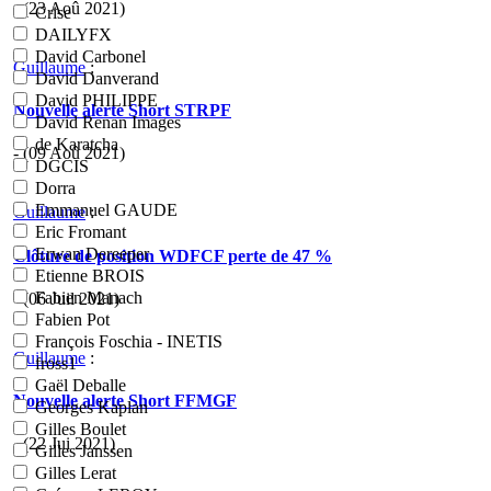
- (23 Aoû 2021)
Crise
DAILYFX
David Carbonel
Guillaume
:
David Danverand
David PHILIPPE
Nouvelle alerte Short STRPF
David Renan Images
de Karatcha
- (09 Aoû 2021)
DGCIS
Dorra
Emmanuel GAUDE
Guillaume
:
Eric Fromant
Erwan Dereeper
Clôture de position WDFCF perte de 47 %
Etienne BROIS
Fabien Manach
- (06 Juil 2021)
Fabien Pot
François Foschia - INETIS
Guillaume
:
fross1
Gaël Deballe
Nouvelle alerte Short FFMGF
Georges Kaplan
Gilles Boulet
- (22 Jui 2021)
Gilles Janssen
Gilles Lerat