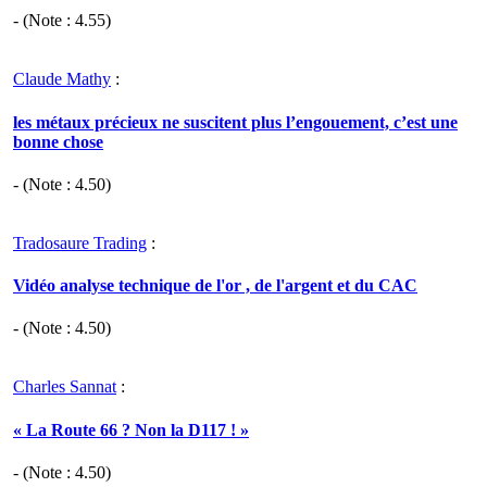
- (Note :
4.55
)
Claude Mathy
:
les métaux précieux ne suscitent plus l’engouement, c’est une
bonne chose
- (Note :
4.50
)
Tradosaure Trading
:
Vidéo analyse technique de l'or , de l'argent et du CAC
- (Note :
4.50
)
Charles Sannat
:
« La Route 66 ? Non la D117 ! »
- (Note :
4.50
)