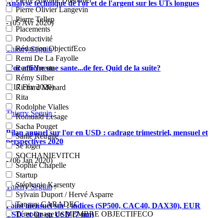
Analyse technique de l'or et de l'argent sur les UTs longues
Pierre Olivier Langevin
Pierre Tellep
- (05 Avr 2020)
Placements
Productivité
Rédaction ObjectifEco
Thierry Seguin
:
Remi De La Fayolle
L'or affiche une sante...de fer. Quid de la suite?
Remi Ynesta
Rémy Silber
- (17 Fév 2020)
Richard Menard
Rita
Rodolphe Vialles
Thierry Seguin
:
Romuald Lesage
Sacha Pouget
Bilan annuel sur l'or en USD : cadrage trimestriel, mensuel et
Santé Retraite
perspectives 2020
Se loger
SOCHANIEVITCH
- (06 Jan 2020)
Sophie Chapelle
Startup
Stéphanie Karsenty
Thierry Seguin
:
Sylvain Duport / Hervé Asparre
Tanguy CARADEC
Point mensuel sur : indices (SP500, CAC40, DAX30), EUR
Témoignage de MEMBRE OBJECTIFECO
USD, et Or en USD (7 mn)