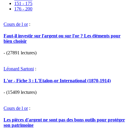
151 - 175
176 - 200
Cours de l or
:
Faut-il investir sur l'argent ou sur l'or ? Les éléments pour
bien choisir
- (27891 lectures)
Léonard Sartoni
:
L'or - Fiche 3 : L'Etalon-or International (1870-1914)
- (15409 lectures)
Cours de l or
:
Les pièces d'argent ne sont pas des bons outils pour protéger
son patrimoine