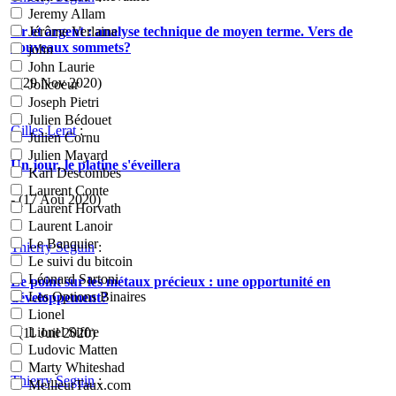
Jeremy Allam
Or et argent : analyse technique de moyen terme. Vers de
Jérôme Verlaine
nouveaux sommets?
john
John Laurie
- (29 Nov 2020)
Jolicoeur
Joseph Pietri
Julien Bédouet
Gilles Lerat
:
Julien Cornu
Julien Mayard
Un jour, le platine s'éveillera
Karl Descombes
Laurent Conte
- (17 Aoû 2020)
Laurent Horvath
Laurent Lanoir
Le Banquier
Thierry Seguin
:
Le suivi du bitcoin
Léonard Sartoni
Le point sur les métaux précieux : une opportunité en
Les Options Binaires
développement?
Lionel
Lionel Siffre
- (11 Juil 2020)
Ludovic Matten
Marty Whiteshad
Thierry Seguin
:
MeilleurTaux.com