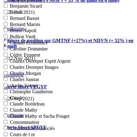
Clôture de postion FFMGF ( + 33 % de gains en 6 mois)
Benjamin Sicard
- (23 Déc 2021)
Benoît
Bernard Basset
Bernard Marois
Guillaume
:
Bruno Napoli
Bullion Vault
Clôture de position sur GMTNF (+17%) et NDVN (+ 52% ) en
Captain Economics
6 mois
Caroline Domanine
Cédric Froment
- (12 Nov 2021)
Charles Dereeper Esprit Argent
Charles Dereeper Images
Charles Morgan
Guillaume
:
Charles Sannat
charles Sannat
Alerte short VEGYF
Christophe Gautheron
Claude
- (20 Sep 2021)
Claude Bordeleau
Claude Mathy
Guillaume
:
Claude Mathy et Sacha Pouget
Consommation
Alerte Short SPEYF
Contribuables Associés
Cours de l or