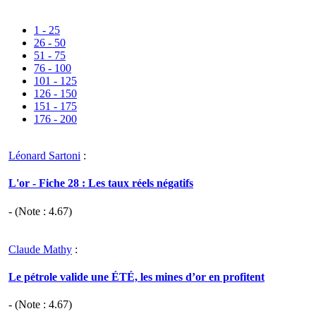
1 - 25
26 - 50
51 - 75
76 - 100
101 - 125
126 - 150
151 - 175
176 - 200
Léonard Sartoni
:
L'or - Fiche 28 : Les taux réels négatifs
- (Note :
4.67
)
Claude Mathy
:
Le pétrole valide une ÉTÉ, les mines d’or en profitent
- (Note :
4.67
)