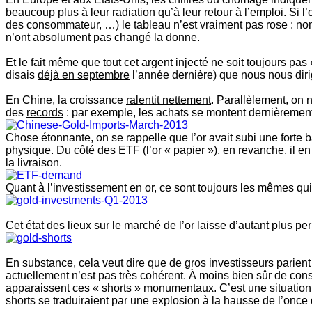
beaucoup plus à leur radiation qu’à leur retour à l’emploi. Si 
des consommateur, …) le tableau n’est vraiment pas rose : non
n’ont absolument pas changé la donne.
Et le fait même que tout cet argent injecté ne soit toujours 
disais
déjà en septembre
l’année dernière) que nous nous diri
En Chine, la croissance
ralentit nettement
. Parallèlement, on 
des
records
: par exemple, les achats se montent dernièrement
Chose étonnante, on se rappelle que l’or avait subi une forte 
physique. Du côté des ETF (l’or « papier »), en revanche, il e
la livraison.
Quant à l’investissement en or, ce sont toujours les mêmes qui
Cet état des lieux sur le marché de l’or laisse d’autant plus pe
En substance, cela veut dire que de gros investisseurs parien
actuellement n’est pas très cohérent. À moins bien sûr de con
apparaissent ces « shorts » monumentaux. C’est une situation 
shorts se traduiraient par une explosion à la hausse de l’once 