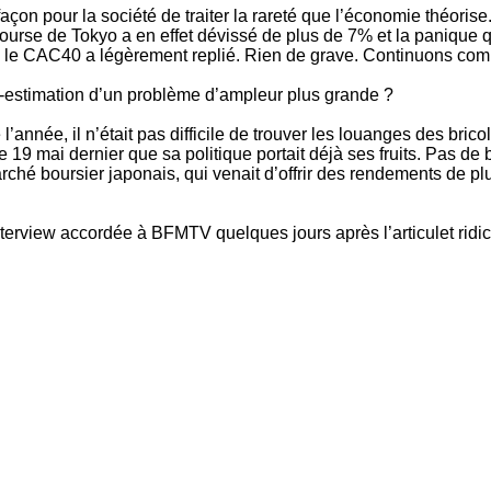
açon pour la société de traiter la rareté que l’économie théoris
bourse de Tokyo a en effet dévissé de plus de 7% et la panique qu
, le CAC40 a légèrement replié. Rien de grave. Continuons comme
-estimation d’un problème d’ampleur plus grande ?
l’année, il n’était pas difficile de trouver les louanges des br
9 mai dernier que sa politique portait déjà ses fruits. Pas de bo
é boursier japonais, qui venait d’offrir des rendements de plus
nterview accordée à BFMTV quelques jours après l’articulet ridic