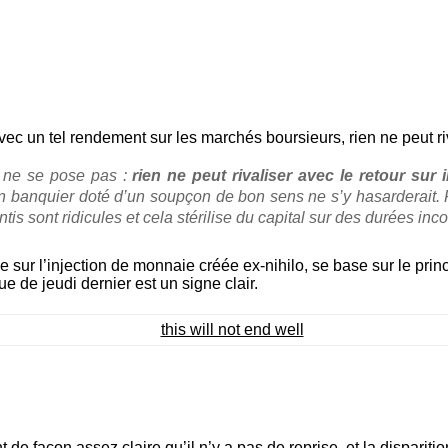
ec un tel rendement sur les marchés boursieurs, rien ne peut riv
és ne se pose pas :
rien ne peut rivaliser avec le retour sur
un banquier doté d’un soupçon de bon sens ne s’y hasarderait. 
tis sont ridicules et cela stérilise du capital sur des durées in
e sur l’injection de monnaie créée ex-nihilo, se base sur le princi
e de jeudi dernier est un signe clair.
de façon assez claire qu’il n’y a pas de reprise, et la dispariti