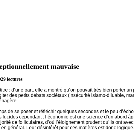
ceptionnellement mauvaise
029 lectures
itre : d’une part, elle a montré qu’on pouvait très bien porter u
iter des petits débats sociétaux (insécurité islamo-diluable, m
ménagère.
ps de se poser et réfléchir quelques secondes et le peu d’écho q
yons lucides cependant : l’économie est une science d’un abord â
orité de folliculaires, d’où l’éloignement prudent qu’ils ont avec
s en général. Leur désintérêt pour ces matières est donc logique