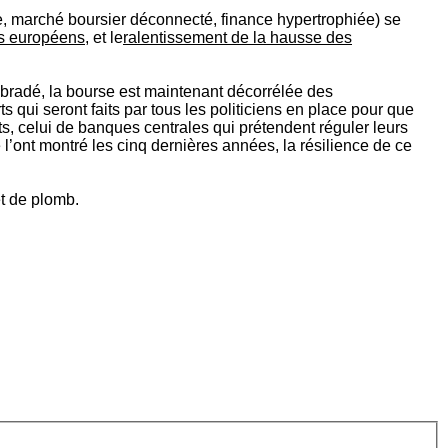
ne, marché boursier déconnecté, finance hypertrophiée) se
s européens
, et le
ralentissement de la hausse des
nt bradé, la bourse est maintenant décorrélée des
s qui seront faits par tous les politiciens en place pour que
s, celui de banques centrales qui prétendent réguler leurs
l’ont montré les cinq dernières années, la résilience de ce
et de plomb.