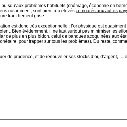
ulière puisqu’aux problèmes habituels (chômage, économie en ber
risiens notamment, sont bien trop élevés
comparés aux autres pay
ure franchement grise.
tuation est donc très exceptionnelle : l’or physique est quasime
lent. Bien évidemment, il ne faut surtout pas minimiser les effort
lar de plus en plus bidon, celui de banques acoquinées aux état
onétaire, pour frapper sur tous les problèmes). Du reste, comme 
ouer de prudence, et de renouveler ses stocks d’or, d’argent, … 