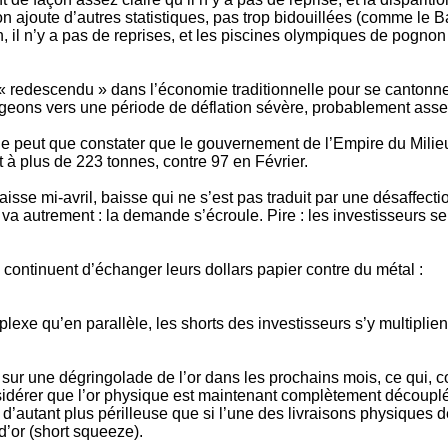
l’on ajoute d’autres statistiques, pas trop bidouillées (comme le
, il n’y a pas de reprises, et les piscines olympiques de pogno
pas « redescendu » dans l’économie traditionnelle pour se canto
geons vers une période de déflation sévère, probablement assez 
ne peut que constater que le gouvernement de l’Empire du Milieu 
 à plus de 223 tonnes, contre 97 en Février.
baisse mi-avril, baisse qui ne s’est pas traduit par une désaffe
n va autrement : la demande s’écroule. Pire : les investisseurs
 continuent d’échanger leurs dollars papier contre du métal :
rplexe qu’en parallèle, les shorts des investisseurs s’y multipli
t sur une dégringolade de l’or dans les prochains mois, ce qui,
sidérer que l’or physique est maintenant complètement découplé
d’autant plus périlleuse que si l’une des livraisons physiques 
d’or (short squeeze).