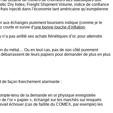
 Baltic Dry Index, Freight Shipment Volume, indice de confiance
n frais injecté dans l’économie tant américaine qu’européenne
nner aux échanges purement boursiers indique (comme je le
courte et suivie d’
une bonne louche d’inflation
.
n’a pas arrêté ses achats frénétiques d’or, pour atteindre
ction du métal… Ou en tout cas, pas de son côté purement
 se débarrassent de leurs papiers pour demander de plus en plus
ent de façon franchement alarmante :
 compte-tenu de la demande en or physique enregistrée
 de l’or « papier », échangé sur les marchés sur lesquels
devait échouer (cas de faillite du COMEX, par exemple) les