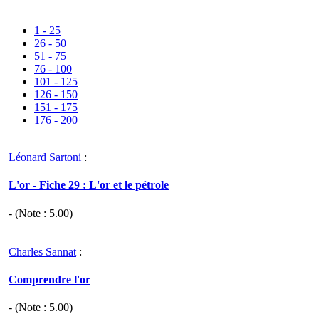
1 - 25
26 - 50
51 - 75
76 - 100
101 - 125
126 - 150
151 - 175
176 - 200
Léonard Sartoni
:
L'or - Fiche 29 : L'or et le pétrole
- (Note :
5.00
)
Charles Sannat
:
Comprendre l'or
- (Note :
5.00
)