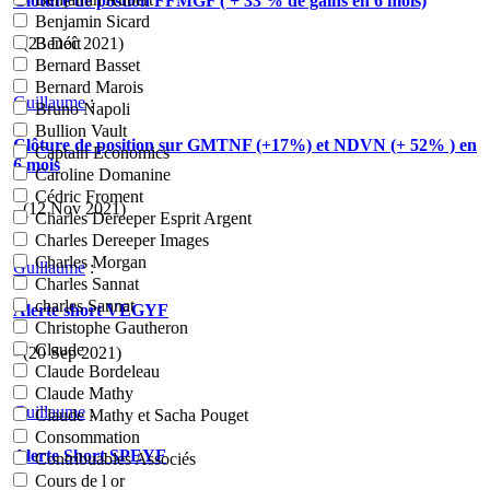
Clôture de postion FFMGF ( + 33 % de gains en 6 mois)
Benjamin Sicard
- (23 Déc 2021)
Benoît
Bernard Basset
Bernard Marois
Guillaume
:
Bruno Napoli
Bullion Vault
Clôture de position sur GMTNF (+17%) et NDVN (+ 52% ) en
Captain Economics
6 mois
Caroline Domanine
Cédric Froment
- (12 Nov 2021)
Charles Dereeper Esprit Argent
Charles Dereeper Images
Charles Morgan
Guillaume
:
Charles Sannat
charles Sannat
Alerte short VEGYF
Christophe Gautheron
Claude
- (20 Sep 2021)
Claude Bordeleau
Claude Mathy
Guillaume
:
Claude Mathy et Sacha Pouget
Consommation
Alerte Short SPEYF
Contribuables Associés
Cours de l or