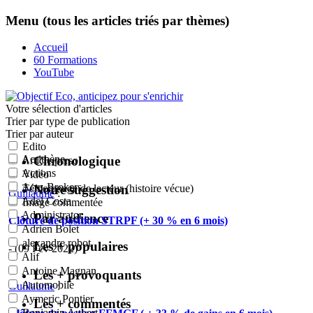
Menu (tous les articles triés par thèmes)
Accueil
60 Formations
YouTube
Votre sélection
d'articles
Trier par type de publication
Trier par auteur
Edito
Acrithène
Chronologique
Article perso
Actions
Vidéo
Actu-Brokers
Notre suggestion
Témoignage de lecteur (histoire vécue)
Guillaume
:
Adel Costa
Image commentée
Administrator
Par audience
Clôture de position STRPF (+ 30 % en 6 mois)
Adrien Bolet
alexandre robot
Les + populaires
- (09 Fév 2022)
Alif
Antoine Magnan
Les + provoquants
Automobile
Guillaume
:
Aymeric Pontier
Les + commentés
Benjamin Aubert