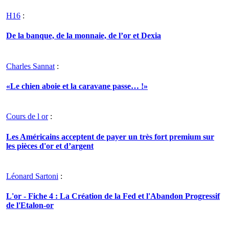
H16
:
De la banque, de la monnaie, de l’or et Dexia
Charles Sannat
:
«Le chien aboie et la caravane passe… !»
Cours de l or
:
Les Américains acceptent de payer un très fort premium sur
les pièces d'or et d’argent
Léonard Sartoni
:
L'or - Fiche 4 : La Création de la Fed et l'Abandon Progressif
de l'Etalon-or