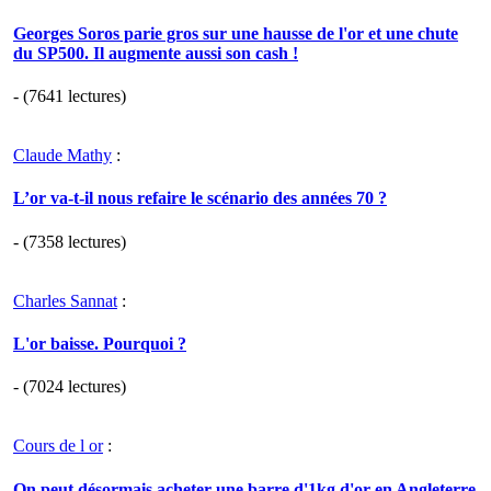
Georges Soros parie gros sur une hausse de l'or et une chute
du SP500. Il augmente aussi son cash !
- (7641 lectures)
Claude Mathy
:
L’or va-t-il nous refaire le scénario des années 70 ?
- (7358 lectures)
Charles Sannat
:
L'or baisse. Pourquoi ?
- (7024 lectures)
Cours de l or
:
On peut désormais acheter une barre d'1kg d'or en Angleterre