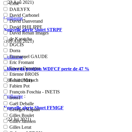
- (23 Aoû 2021)
Crise
DAILYFX
David Carbonel
Guillaume
:
David Danverand
David PHILIPPE
Nouvelle alerte Short STRPF
David Renan Images
de Karatcha
- (09 Aoû 2021)
DGCIS
Dorra
Emmanuel GAUDE
Guillaume
:
Eric Fromant
Erwan Dereeper
Clôture de position WDFCF perte de 47 %
Etienne BROIS
Fabien Manach
- (06 Juil 2021)
Fabien Pot
François Foschia - INETIS
Guillaume
:
fross1
Gaël Deballe
Nouvelle alerte Short FFMGF
Georges Kaplan
Gilles Boulet
- (22 Jui 2021)
Gilles Janssen
Gilles Lerat