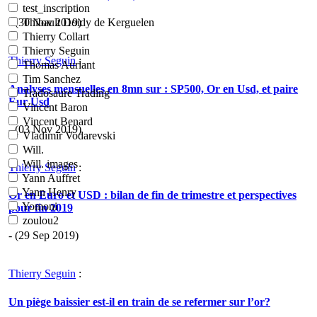
test_inscription
- (30 Nov 2019)
Thibault Doidy de Kerguelen
Thierry Collart
Thierry Seguin
Thierry Seguin
:
Thomas Aurlant
Tim Sanchez
Analyses mensuelles en 8mn sur : SP500, Or en Usd, et paire
Tradosaure Trading
Eur Usd
Vincent Baron
Vincent Benard
- (03 Nov 2019)
Vladimir Vodarevski
Will.
Will. images
Thierry Seguin
:
Yann Auffret
Yann Henry
Or en Euro et USD : bilan de fin de trimestre et perspectives
Yomoni
pour fin 2019
zoulou2
- (29 Sep 2019)
Thierry Seguin
:
Un piège baissier est-il en train de se refermer sur l’or?