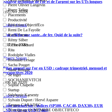
Analyse technique de l'or et de l'argent sur les UTs longues
Pierre Olivier Langevin
Pierre Tellep
- (05 Avr 2020)
Placements
Productivité
Rédaction ObjectifEco
Thierry Seguin
:
Remi De La Fayolle
L'or affiche une sante...de fer. Quid de la suite?
Remi Ynesta
Rémy Silber
- (17 Fév 2020)
Richard Menard
Rita
Rodolphe Vialles
Thierry Seguin
:
Romuald Lesage
Sacha Pouget
Bilan annuel sur l'or en USD : cadrage trimestriel, mensuel et
Santé Retraite
perspectives 2020
Se loger
SOCHANIEVITCH
- (06 Jan 2020)
Sophie Chapelle
Startup
Stéphanie Karsenty
Thierry Seguin
:
Sylvain Duport / Hervé Asparre
Tanguy CARADEC
Point mensuel sur : indices (SP500, CAC40, DAX30), EUR
Témoignage de MEMBRE OBJECTIFECO
USD, et Or en USD (7 mn)