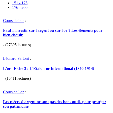
151 - 175
176 - 200
Cours de l or
:
Faut-il investir sur l'argent ou sur l'or ? Les éléments pour
bien choisir
- (27895 lectures)
Léonard Sartoni
:
L'or - Fiche 3 : L'Etalon-or International (1870-1914)
- (15411 lectures)
Cours de l or
:
Les pièces d'argent ne sont pas des bons outils pour protéger
son patrimoine