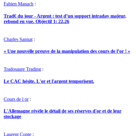
Fabien Manach
:
Trad€ du jour - Argent : test d’un support intraday majeur,
rebond en vue. Objectif 1: 22.26
Charles Sannat
:
« Une nouvelle preuve de la manipulation des cours de l’or ! »
Tradosaure Trading
:
Le CAC hésite. L'or et l'argent temporisent.
Cours de l or
:
L'Allemagne révèle le détail de ses réserves d'or et de leur
stockage
Laurent Conte
: