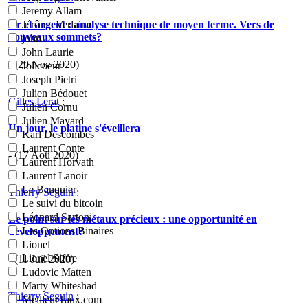
Jeremy Allam
Or et argent : analyse technique de moyen terme. Vers de
Jérôme Verlaine
nouveaux sommets?
john
John Laurie
- (29 Nov 2020)
Jolicoeur
Joseph Pietri
Julien Bédouet
Gilles Lerat
:
Julien Cornu
Julien Mayard
Un jour, le platine s'éveillera
Karl Descombes
Laurent Conte
- (17 Aoû 2020)
Laurent Horvath
Laurent Lanoir
Le Banquier
Thierry Seguin
:
Le suivi du bitcoin
Léonard Sartoni
Le point sur les métaux précieux : une opportunité en
Les Options Binaires
développement?
Lionel
Lionel Siffre
- (11 Juil 2020)
Ludovic Matten
Marty Whiteshad
Thierry Seguin
:
MeilleurTaux.com