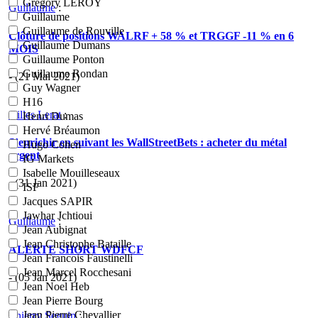
Grégory LEROY
Guillaume
:
Guillaume
Guillaume de Rouville
Clôture de positions WALRF + 58 % et TRGGF -11 % en 6
Guillaume Dumans
MOIS
Guillaume Ponton
Guillaume Rondan
- (21 Mai 2021)
Guy Wagner
H16
Gilles Lerat
:
Henri Dumas
Hervé Bréaumon
S’enrichir en suivant les WallStreetBets : acheter du métal
Hugo Cohen
argent
IG Markets
Isabelle Mouilleseaux
- (31 Jan 2021)
ISF
Jacques SAPIR
Jawhar Jchtioui
Guillaume
:
Jean Aubignat
Jean Christophe Bataille
ALERTE SHORT WDFCF
Jean Francois Faustinelli
Jean Marcel Rocchesani
- (05 Jan 2021)
Jean Noel Heb
Jean Pierre Bourg
Jean Pierre Chevallier
Thierry Seguin
: