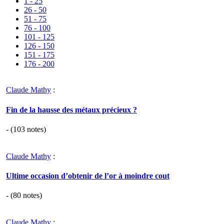
1 - 25
26 - 50
51 - 75
76 - 100
101 - 125
126 - 150
151 - 175
176 - 200
Claude Mathy
:
Fin de la hausse des métaux précieux ?
- (
103
notes)
Claude Mathy
:
Ultime occasion d’obtenir de l’or à moindre cout
- (
80
notes)
Claude Mathy
: