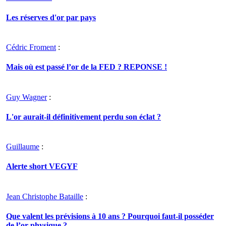
Les réserves d'or par pays
Cédric Froment
:
Mais où est passé l’or de la FED ? REPONSE !
Guy Wagner
:
L'or aurait-il définitivement perdu son éclat ?
Guillaume
:
Alerte short VEGYF
Jean Christophe Bataille
:
Que valent les prévisions à 10 ans ? Pourquoi faut-il posséder
de l’or physique ?