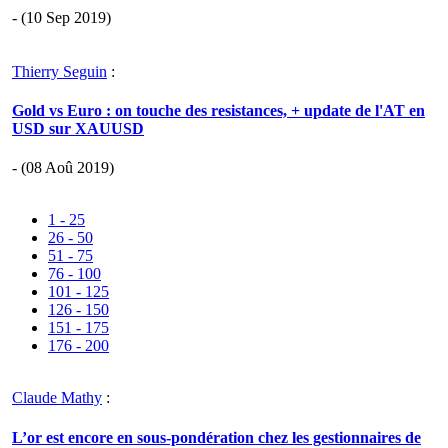
- (10 Sep 2019)
Thierry Seguin
:
Gold vs Euro : on touche des resistances, + update de l'AT en
USD sur XAUUSD
- (08 Aoû 2019)
1 - 25
26 - 50
51 - 75
76 - 100
101 - 125
126 - 150
151 - 175
176 - 200
Claude Mathy
:
L’or est encore en sous-pondération chez les gestionnaires de