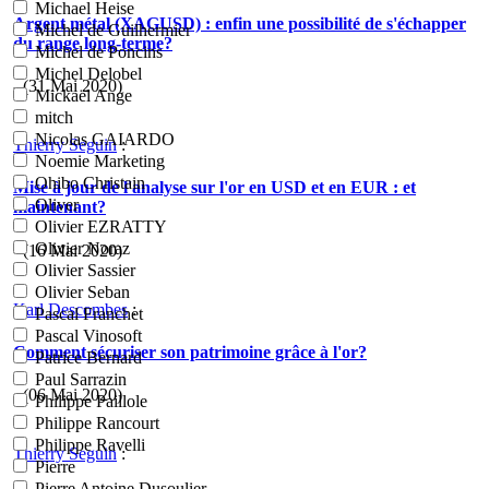
Michael Heise
Argent métal (XAGUSD) : enfin une possibilité de s'échapper
Michel de Guilhermier
du range long-terme?
Michel de Poncins
Michel Delobel
- (31 Mai 2020)
Mickaël Ange
mitch
Nicolas GAIARDO
Thierry Seguin
:
Noemie Marketing
Ohibo Christain
Mise à jour de l'analyse sur l'or en USD et en EUR : et
Oliver
maintenant?
Olivier EZRATTY
Olivier Noraz
- (16 Mai 2020)
Olivier Sassier
Olivier Seban
Karl Descombes
:
Pascal Franchet
Pascal Vinosoft
Comment sécuriser son patrimoine grâce à l'or?
Patrice Bernard
Paul Sarrazin
- (06 Mai 2020)
Philippe Paillole
Philippe Rancourt
Philippe Ravelli
Thierry Seguin
:
Pierre
Pierre Antoine Dusoulier