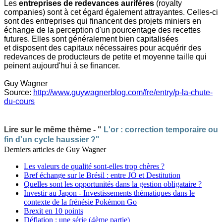
Les
entreprises de redevances aurifères
(royalty
companies) sont à cet égard également attrayantes. Celles-ci
sont des entreprises qui financent des projets miniers en
échange de la perception d'un pourcentage des recettes
futures. Elles sont généralement bien capitalisées
et disposent des capitaux nécessaires pour acquérir des
redevances de producteurs de petite et moyenne taille qui
peinent aujourd'hui à se financer.
Guy Wagner
Source:
http://www.guywagnerblog.com/fre/entry/p-la-chute-
du-cours
Lire sur le même thème - "
L'or : correction temporaire ou
fin d'un cycle haussier ?"
Derniers articles de
Guy Wagner
Les valeurs de qualité sont-elles trop chères ?
Bref échange sur le Brésil : entre JO et Destitution
Quelles sont les opportunités dans la gestion obligataire ?
Investir au Japon - Investissements thématiques dans le
contexte de la frénésie Pokémon Go
Brexit en 10 points
Déflation : une série (4ème partie)