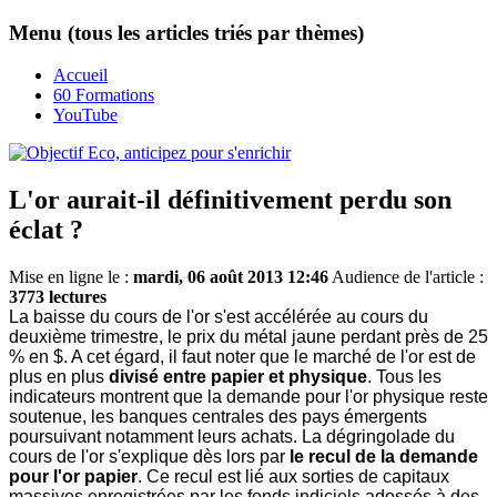
Menu (tous les articles triés par thèmes)
Accueil
60 Formations
YouTube
L'or aurait-il définitivement perdu son
éclat ?
Mise en ligne le :
mardi, 06 août 2013 12:46
Audience de l'article :
3773 lectures
La baisse du cours de l'or s'est accélérée au cours du
deuxième trimestre, le prix du métal jaune perdant près de 25
% en $. A cet égard, il faut noter que le marché de l'or est de
plus en plus
divisé entre papier et physique
. Tous les
indicateurs montrent que la demande pour l'or physique reste
soutenue, les banques centrales des pays émergents
poursuivant notamment leurs achats. La dégringolade du
cours de l'or s'explique dès lors par
le recul de la demande
pour l'or papier
. Ce recul est lié aux sorties de capitaux
massives enregistrées par les fonds indiciels adossés à des