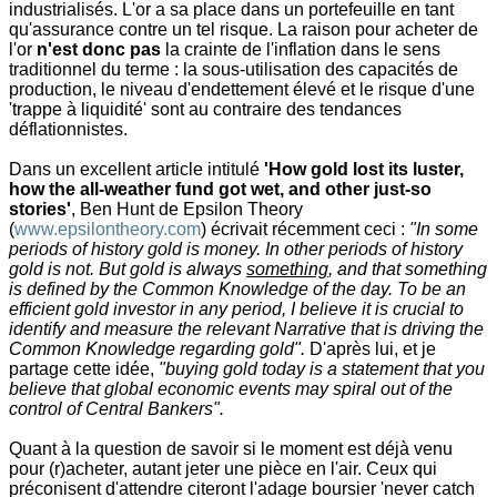
industrialisés. L'or a sa place dans un portefeuille en tant
qu'assurance contre un tel risque. La raison pour acheter de
l'or
n'est donc pas
la crainte de l'inflation dans le sens
traditionnel du terme : la sous-utilisation des capacités de
production, le niveau d'endettement élevé et le risque d'une
'trappe à liquidité' sont au contraire des tendances
déflationnistes.
Dans un excellent article intitulé
'How gold lost its luster,
how the all-weather fund got wet, and other just-so
stories'
, Ben Hunt de Epsilon Theory
(
www.epsilontheory.com
) écrivait récemment ceci :
"In some
periods of history gold is money. In other periods of history
gold is not. But gold is always
something
, and that something
is defined by the Common Knowledge of the day. To be an
efficient gold investor in any period, I believe it is crucial to
identify and measure the relevant Narrative that is driving the
Common Knowledge regarding gold".
D'après lui, et je
partage cette idée,
"buying gold today is a statement that you
believe that global economic events may spiral out of the
control of Central Bankers".
Quant à la question de savoir si le moment est déjà venu
pour (r)acheter, autant jeter une pièce en l'air. Ceux qui
préconisent d'attendre citeront l'adage boursier 'never catch