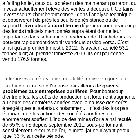
a falling knife', ceux qui achètent dès maintenant parleront du
niveau actuellement élevé des ventes à découvert. Certains
investisseurs chercheront conseil dans l'analyse technique
et observeront de près les seuils de résistance ou de
support.
L'évolution à court terme
dépendra pour beaucoup
des fonds indiciels mentionnés supra étant donné leur
importance dans la balance offre/demande. D'acheteurs ils
peuvent rapidement devenir vendeurs et vice-versa. C'est
ainsi qu'au premier trimestre 2012, ils avaient acheté 53,2
tonnes d'or; au premier trimestre 2013, ils ont par contre
vendu 176,9 tonnes.
Entreprises aurifères : une rentabilité remise en question
La chute du cours de l'or pose par ailleurs
de graves
problèmes aux entreprises aurifères
. Pour beaucoup
d'entre elles, les coûts de production ont fortement augmenté
au cours des dernières années avec la hausse des coûts
énergétiques et salariaux notamment. Il n'est dès lors pas
étonnant que les actions des sociétés aurifères ont
énormément souffert. L'indice des mines d'or a ainsi reculé
de 65 % en $ depuis septembre 2011, sous-performant
sensiblement le cours de l'or, le métal jaune n'ayant perdu
'que' 33 % sur cette période.