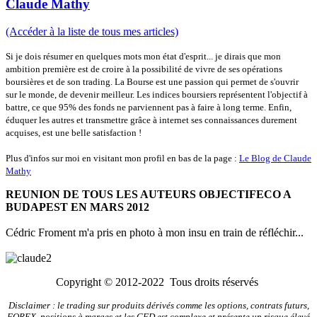
Claude Mathy
(Accéder à la liste de tous mes articles)
Si je dois résumer en quelques mots mon état d'esprit... je dirais que mon
ambition première est de croire à la possibilité de vivre de ses opérations
boursières et de son trading. La Bourse est une passion qui permet de s'ouvrir
sur le monde, de devenir meilleur. Les indices boursiers représentent l'objectif à
battre, ce que 95% des fonds ne parviennent pas à faire à long terme. Enfin,
éduquer les autres et transmettre grâce à internet ses connaissances durement
acquises, est une belle satisfaction !
Plus d'infos sur moi en visitant mon profil en bas de la page :
Le Blog de Claude
Mathy
REUNION DE TOUS LES AUTEURS OBJECTIFECO A
BUDAPEST EN MARS 2012
Cédric Froment m'a pris en photo à mon insu en train de réfléchir...
Copyright © 2012-2022 Tous droits réservés
Disclaimer : le trading sur produits dérivés comme les options, contrats futurs,
FOREX, positions à marges et les CFD est complexe et présente un risque élevé