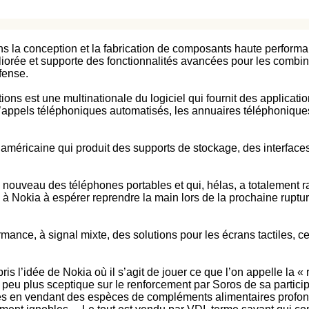
s la conception et la fabrication de composants haute perform
iorée et supporte des fonctionnalités avancées pour les combinés 
fense.
st une multinationale du logiciel qui fournit des application
’appels téléphoniques automatisés, les annuaires téléphoniques,
américaine qui produit des supports de stockage, des interfac
uveau des téléphones portables et qui, hélas, a totalement rat
 à Nokia à espérer reprendre la main lors de la prochaine rupt
ance, à signal mixte, des solutions pour les écrans tactiles, c
l’idée de Nokia où il s’agit de jouer ce que l’on appelle la « re
un peu plus sceptique sur le renforcement par Soros de sa partic
faires en vendant des espèces de compléments alimentaires prof