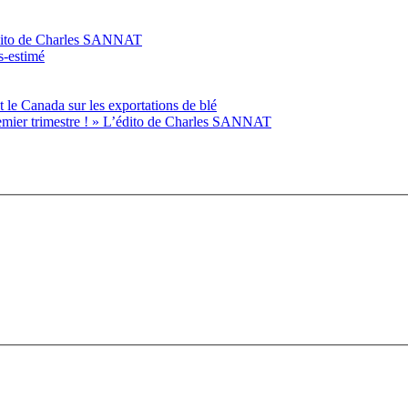
L’édito de Charles SANNAT
s-estimé
 le Canada sur les exportations de blé
emier trimestre ! » L’édito de Charles SANNAT