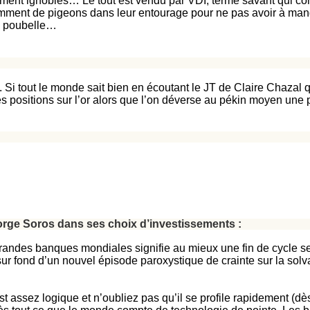
ement ignobles… Le tout est vendu par VDI, terme savant qui co
isamment de pigeons dans leur entourage pour ne pas avoir à ma
la poubelle…
 Si tout le monde sait bien en écoutant le JT de Claire Chazal que
es positions sur l’or alors que l’on déverse au pékin moyen un
orge Soros dans ses choix d’investissements :
 grandes banques mondiales signifie au mieux une fin de cycle sec
 sur fond d’un nouvel épisode paroxystique de crainte sur la sol
t assez logique et n’oubliez pas qu’il se profile rapidement (dès