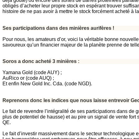
déjà goûté) ou encore des sortes de barres protéinées parfait
obligés d’acheter leur propre stock en espérant trouver suff
histoire de ne pas avoir à mettre le stock forcément acheté à 
Ses participations dans des minières aurifères !
Pour nous, les amateurs d’or, voici la véritable bonne nouvelle.
savoureux qu’un financier majeur de la planète prenne de tell
Soros a donc acheté 3 minières :
Yamana Gold (code AUY) ;
AuRico or (code AUQ) ;
Et enfin New Gold Inc. Cda. (code NGD).
Reprenons donc les indices que nous laisse entrevoir Ge
Le fait de revendre l’intégralité de ses participations dans de
plus de potentiel de hausse) et au pire un signal de vente fort
QE.
Le fait d’investir massivement dans le secteur technologique es