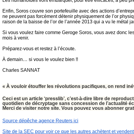
Les humanoïdes vont embarquer, pour être efficaces, à peu pr
Enfin, Soros couvre son portefeuille avec des actions d’entrep
ne peuvent pas forcément détenir physiquement de l’or physique
raison de la baisse de l’or de l’année 2013 qui a vu le métal j
Si vous voulez faire comme Geroge Soros, vous avez donc les c
mois à venir.
Préparez-vous et restez à l’écoute.
À demain… si vous le voulez bien !!
Charles SANNAT
« À vouloir étouffer les révolutions pacifiques, on rend iné
Ceci est un article ‘presslib’, c’est-à-dire libre de reprodu
quotidien de décryptage sans concession de l’actualité 
Merci de visiter notre site. Vous pouvez vous abonner gr
Source dépêche agence Reuters ici
Site de la SEC pour voir ce que les autres achètent et vendent