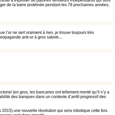
nsiste à exploiter de pauvres vendeurs indépendants qui sont
nger de la barre protéinée pendant les 78 prochaines années,
 l’or ne sert vraiment à rien, je trouve toujours très
e propagande anti-or à gros sabots…
toriel (en gros, les bancaires ont tellement monté qu’il n’y a
vabilité des banques dans un contexte d’arrêt progressif des
 2015) une nouvelle révolution qui sera robotique cette fois.