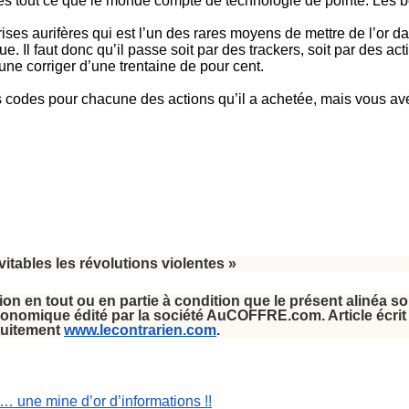
ès tout ce que le monde compte de technologie de pointe. Les b
rises aurifères qui est l’un des rares moyens de mettre de l’or d
. Il faut donc qu’il passe soit par des trackers, soit par des a
aune corriger d’une trentaine de pour cent.
odes pour chacune des actions qu’il a achetée, mais vous avez s
vitables les révolutions violentes »
ction en tout ou en partie à condition que le présent alinéa s
économique édité par la société AuCOFFRE.com. Article écr
atuitement
www.lecontrarien.com
.
… une mine d’or d’informations !!