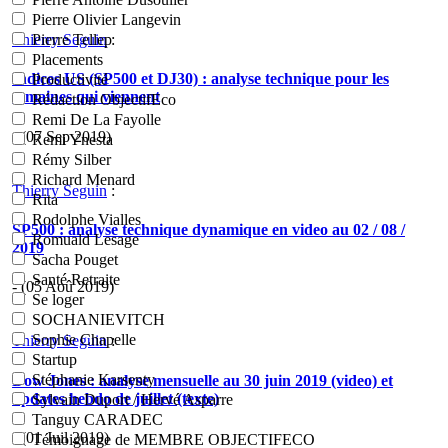
Pierre Olivier Langevin
Thierry Seguin
:
Pierre Tellep
Placements
Indices US (SP500 et DJ30) : analyse technique pour les
Productivité
semaines qui viennent
Rédaction ObjectifEco
Remi De La Fayolle
- (07 Sep 2019)
Remi Ynesta
Rémy Silber
Richard Menard
Thierry Seguin
:
Rita
Rodolphe Vialles
SP500 : analyse technique dynamique en video au 02 / 08 /
Romuald Lesage
2019
Sacha Pouget
Santé Retraite
- (05 Aoû 2019)
Se loger
SOCHANIEVITCH
Sophie Chapelle
Thierry Seguin
:
Startup
Stéphanie Karsenty
Dow Jones : analyse mensuelle au 30 juin 2019 (video) et
updates hebdo de juillet (texte)
Sylvain Duport / Hervé Asparre
Tanguy CARADEC
- (01 Juil 2019)
Témoignage de MEMBRE OBJECTIFECO