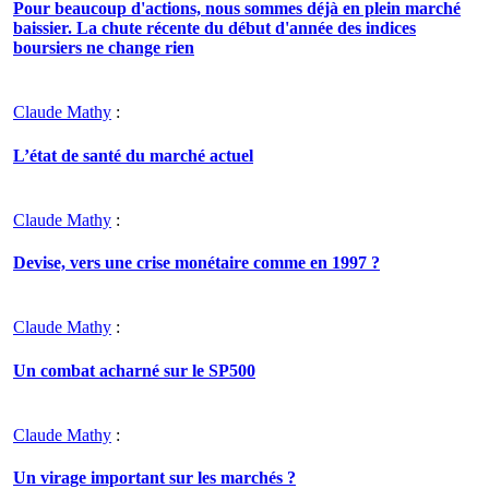
Pour beaucoup d'actions, nous sommes déjà en plein marché
baissier. La chute récente du début d'année des indices
boursiers ne change rien
Claude Mathy
:
L’état de santé du marché actuel
Claude Mathy
:
Devise, vers une crise monétaire comme en 1997 ?
Claude Mathy
:
Un combat acharné sur le SP500
Claude Mathy
:
Un virage important sur les marchés ?