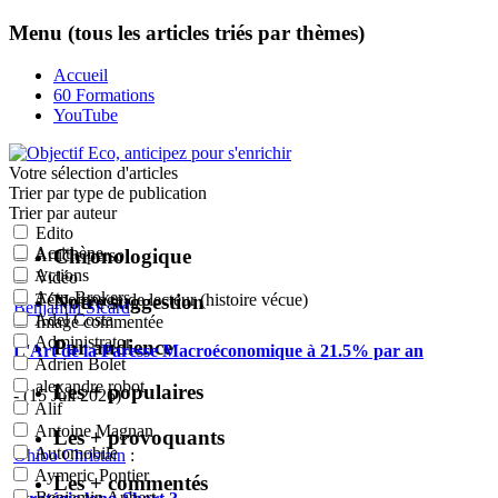
Menu (tous les articles triés par thèmes)
Accueil
60 Formations
YouTube
Votre sélection
d'articles
Trier par type de publication
Trier par auteur
Edito
Acrithène
Chronologique
Article perso
Actions
Vidéo
Actu-Brokers
Notre suggestion
Témoignage de lecteur (histoire vécue)
Benjamin Sicard
:
Adel Costa
Image commentée
Administrator
Par audience
L'Art de la Paresse Macroéconomique à 21.5% par an
Adrien Bolet
alexandre robot
Les + populaires
- (15 Juil 2026)
Alif
Antoine Magnan
Les + provoquants
Automobile
Ohibo Christain
:
Aymeric Pontier
Les + commentés
Benjamin Aubert