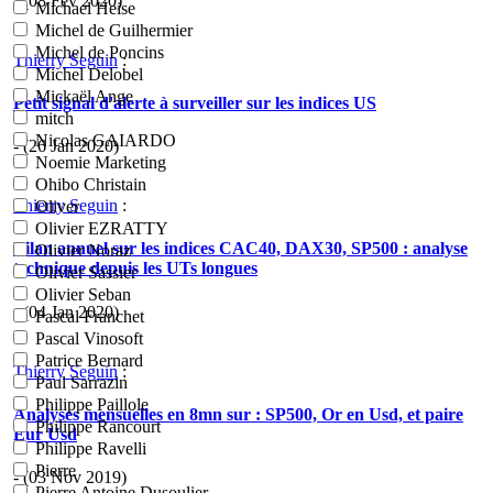
- (08 Fév 2020)
Michael Heise
Michel de Guilhermier
Michel de Poncins
Thierry Seguin
:
Michel Delobel
Mickaël Ange
Petit signal d'alerte à surveiller sur les indices US
mitch
Nicolas GAIARDO
- (26 Jan 2020)
Noemie Marketing
Ohibo Christain
Thierry Seguin
:
Oliver
Olivier EZRATTY
Bilan annuel sur les indices CAC40, DAX30, SP500 : analyse
Olivier Noraz
technique depuis les UTs longues
Olivier Sassier
Olivier Seban
- (04 Jan 2020)
Pascal Franchet
Pascal Vinosoft
Patrice Bernard
Thierry Seguin
:
Paul Sarrazin
Philippe Paillole
Analyses mensuelles en 8mn sur : SP500, Or en Usd, et paire
Philippe Rancourt
Eur Usd
Philippe Ravelli
Pierre
- (03 Nov 2019)
Pierre Antoine Dusoulier