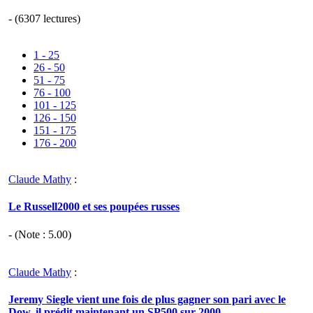
- (6307 lectures)
1 - 25
26 - 50
51 - 75
76 - 100
101 - 125
126 - 150
151 - 175
176 - 200
Claude Mathy
:
Le Russell2000 et ses poupées russes
- (Note :
5.00
)
Claude Mathy
:
Jeremy Siegle vient une fois de plus gagner son pari avec le
Dow, il prédit maintenant un SP500 sur 2000.