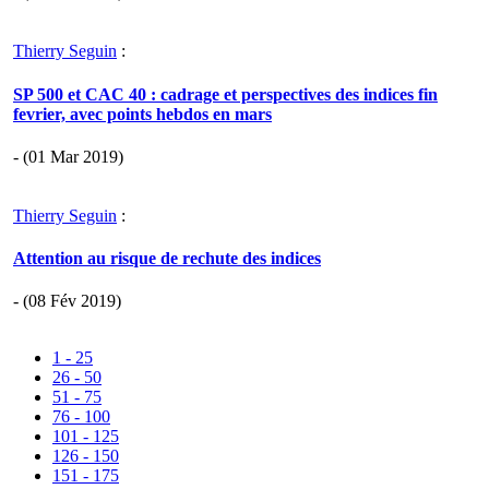
Thierry Seguin
:
SP 500 et CAC 40 : cadrage et perspectives des indices fin
fevrier, avec points hebdos en mars
- (01 Mar 2019)
Thierry Seguin
:
Attention au risque de rechute des indices
- (08 Fév 2019)
1 - 25
26 - 50
51 - 75
76 - 100
101 - 125
126 - 150
151 - 175