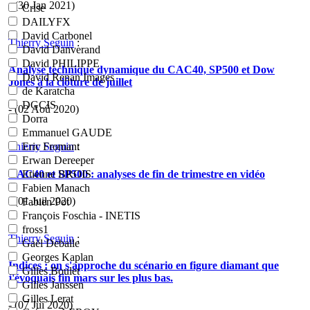
- (30 Jan 2021)
Crise
DAILYFX
David Carbonel
Thierry Seguin
:
David Danverand
David PHILIPPE
Analyse technique dynamique du CAC40, SP500 et Dow
David Renan Images
Jones à la clôture de juillet
de Karatcha
DGCIS
- (02 Aoû 2020)
Dorra
Emmanuel GAUDE
Thierry Seguin
:
Eric Fromant
Erwan Dereeper
CAC40 et SP500 : analyses de fin de trimestre en vidéo
Etienne BROIS
Fabien Manach
- (01 Juil 2020)
Fabien Pot
François Foschia - INETIS
fross1
Thierry Seguin
:
Gaël Deballe
Georges Kaplan
Indices : on s'approche du scénario en figure diamant que
Gilles Boulet
j'évoquais fin mars sur les plus bas.
Gilles Janssen
Gilles Lerat
- (07 Jui 2020)