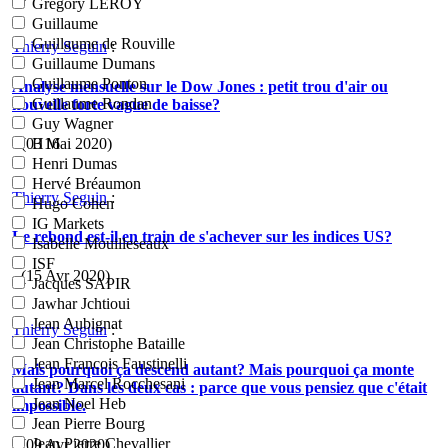
Grégory LEROY
Guillaume
Guillaume de Rouville
Thierry Seguin
:
Guillaume Dumans
Guillaume Ponton
Analyse mensuelle sur le Dow Jones : petit trou d'air ou
Guillaume Rondan
nouvelle forte vague de baisse?
Guy Wagner
- (03 Mai 2020)
H16
Henri Dumas
Hervé Bréaumon
Thierry Seguin
:
Hugo Cohen
IG Markets
Le rebond est-il en train de s'achever sur les indices US?
Isabelle Mouilleseaux
ISF
- (15 Avr 2020)
Jacques SAPIR
Jawhar Jchtioui
Jean Aubignat
Thierry Seguin
:
Jean Christophe Bataille
Jean Francois Faustinelli
Mais pourquoi ça descend autant? Mais pourquoi ça monte
Jean Marcel Rocchesani
autant? Dans les deux cas : parce que vous pensiez que c'était
Jean Noel Heb
impossible.
Jean Pierre Bourg
Jean Pierre Chevallier
- (09 Avr 2020)