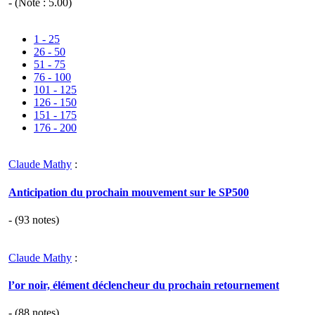
- (Note :
5.00
)
1 - 25
26 - 50
51 - 75
76 - 100
101 - 125
126 - 150
151 - 175
176 - 200
Claude Mathy
:
Anticipation du prochain mouvement sur le SP500
- (
93
notes)
Claude Mathy
:
l’or noir, élément déclencheur du prochain retournement
- (
88
notes)