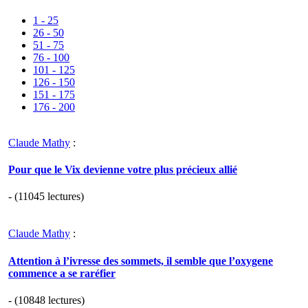
1 - 25
26 - 50
51 - 75
76 - 100
101 - 125
126 - 150
151 - 175
176 - 200
Claude Mathy
:
Pour que le Vix devienne votre plus précieux allié
- (11045 lectures)
Claude Mathy
:
Attention à l’ivresse des sommets, il semble que l’oxygene
commence a se raréfier
- (10848 lectures)