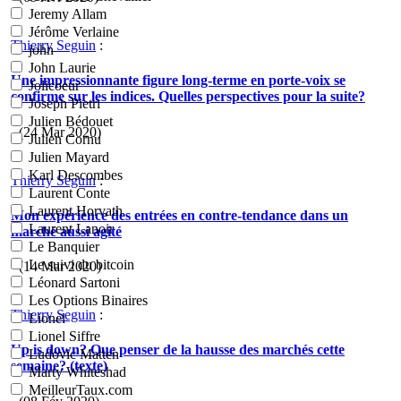
Jeremy Allam
Jérôme Verlaine
Thierry Seguin
:
john
John Laurie
Une impressionnante figure long-terme en porte-voix se
Jolicoeur
confirme sur les indices. Quelles perspectives pour la suite?
Joseph Pietri
Julien Bédouet
- (24 Mar 2020)
Julien Cornu
Julien Mayard
Karl Descombes
Thierry Seguin
:
Laurent Conte
Laurent Horvath
Mon expérience des entrées en contre-tendance dans un
Laurent Lanoir
marché aussi agité
Le Banquier
Le suivi du bitcoin
- (14 Mar 2020)
Léonard Sartoni
Les Options Binaires
Thierry Seguin
:
Lionel
Lionel Siffre
Up is down? Que penser de la hausse des marchés cette
Ludovic Matten
semaine? (texte)
Marty Whiteshad
MeilleurTaux.com