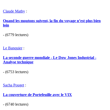
Claude Mathy
:
Quand les moutons suivent, la fin du voyage n’est plus bien
loin
- (6779 lectures)
Le Banquier
:
La seconde guerre mondiale - Le Dow Jones Industrial -
Analyse technique
- (6753 lectures)
Sacha Pouget
:
La couverture de Portefeuille avec le VIX
- (6740 lectures)