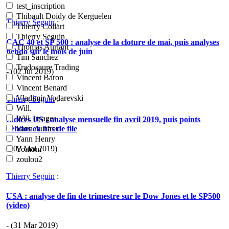
test_inscription
Thibault Doidy de Kerguelen
Thierry Seguin
:
Thierry Collart
Thierry Seguin
CAC 40 et SP 500 : analyse de la cloture de mai, puis analyses
Thomas Aurlant
hebdo sur le mois de juin
Tim Sanchez
Tradosaure Trading
- (02 Jui 2019)
Vincent Baron
Vincent Benard
Vladimir Vodarevski
Thierry Seguin
:
Will.
Will. images
Indices US : analyse mensuelle fin avril 2019, puis points
hebdos en bas de file
Yann Auffret
Yann Henry
- (02 Mai 2019)
Yomoni
zoulou2
Thierry Seguin
:
USA : analyse de fin de trimestre sur le Dow Jones et le SP500
(video)
- (31 Mar 2019)