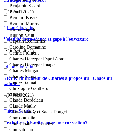
Stratégie long-Short ?
Benjamin Sicard
- (18 Aoû 2021)
Benoît
Bernard Basset
Bernard Marois
Ohibo Christain
:
Bruno Napoli
Bullion Vault
Volatilité intra-séance et gaps à l'ouverture
Captain Economics
Caroline Domanine
- (16 Aoû 2021)
Cédric Froment
Charles Dereeper Esprit Argent
Charles Dereeper Images
Ohibo Christain
:
Charles Morgan
Charles Sannat
TRYP, l'indicateur de Charles à propos du "Chaos du
charles Sannat
monde"
Christophe Gautheron
Claude
- (07 Aoû 2021)
Claude Bordeleau
Claude Mathy
Thierry Seguin
:
Claude Mathy et Sacha Pouget
Consommation
Les indices US mûrs pour une correction?
Contribuables Associés
Cours de l or