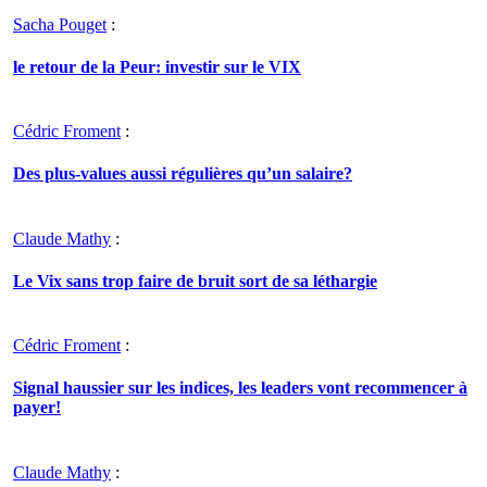
Sacha Pouget
:
le retour de la Peur: investir sur le VIX
Cédric Froment
:
Des plus-values aussi régulières qu’un salaire?
Claude Mathy
:
Le Vix sans trop faire de bruit sort de sa léthargie
Cédric Froment
:
Signal haussier sur les indices, les leaders vont recommencer à
payer!
Claude Mathy
: