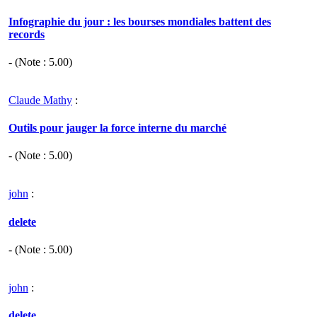
Infographie du jour : les bourses mondiales battent des
records
- (Note :
5.00
)
Claude Mathy
:
Outils pour jauger la force interne du marché
- (Note :
5.00
)
john
:
delete
- (Note :
5.00
)
john
:
delete