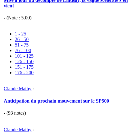
Mise à jour du décompte de Lindsay, la vague scélérate s’en
vient
- (Note :
5.00
)
1 - 25
26 - 50
51 - 75
76 - 100
101 - 125
126 - 150
151 - 175
176 - 200
Claude Mathy
:
Anticipation du prochain mouvement sur le SP500
- (
93
notes)
Claude Mathy
: