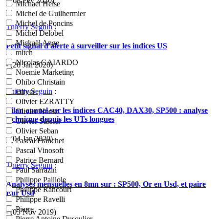
- (08 Fév 2020)
Michael Heise
Michel de Guilhermier
Michel de Poncins
Thierry Seguin
:
Michel Delobel
Mickaël Ange
Petit signal d'alerte à surveiller sur les indices US
mitch
Nicolas GAIARDO
- (26 Jan 2020)
Noemie Marketing
Ohibo Christain
Thierry Seguin
:
Oliver
Olivier EZRATTY
Bilan annuel sur les indices CAC40, DAX30, SP500 : analyse
Olivier Noraz
technique depuis les UTs longues
Olivier Sassier
Olivier Seban
- (04 Jan 2020)
Pascal Franchet
Pascal Vinosoft
Patrice Bernard
Thierry Seguin
:
Paul Sarrazin
Philippe Paillole
Analyses mensuelles en 8mn sur : SP500, Or en Usd, et paire
Philippe Rancourt
Eur Usd
Philippe Ravelli
Pierre
- (03 Nov 2019)
Pierre Antoine Dusoulier