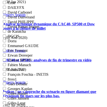
- (30 Jan 2021)
Crise
DAILYFX
David Carbonel
Thierry Seguin
:
David Danverand
David PHILIPPE
Analyse technique dynamique du CAC40, SP500 et Dow
David Renan Images
Jones à la clôture de juillet
de Karatcha
DGCIS
- (02 Aoû 2020)
Dorra
Emmanuel GAUDE
Thierry Seguin
:
Eric Fromant
Erwan Dereeper
CAC40 et SP500 : analyses de fin de trimestre en vidéo
Etienne BROIS
Fabien Manach
- (01 Juil 2020)
Fabien Pot
François Foschia - INETIS
fross1
Thierry Seguin
:
Gaël Deballe
Georges Kaplan
Indices : on s'approche du scénario en figure diamant que
Gilles Boulet
j'évoquais fin mars sur les plus bas.
Gilles Janssen
Gilles Lerat
- (07 Jui 2020)