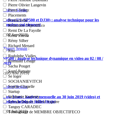
Pierre Olivier Langevin
Thierry Seguin
:
Pierre Tellep
Placements
Indices US (SP500 et DJ30) : analyse technique pour les
Productivité
semaines qui viennent
Rédaction ObjectifEco
Remi De La Fayolle
- (07 Sep 2019)
Remi Ynesta
Rémy Silber
Richard Menard
Thierry Seguin
:
Rita
Rodolphe Vialles
SP500 : analyse technique dynamique en video au 02 / 08 /
Romuald Lesage
2019
Sacha Pouget
Santé Retraite
- (05 Aoû 2019)
Se loger
SOCHANIEVITCH
Sophie Chapelle
Thierry Seguin
:
Startup
Stéphanie Karsenty
Dow Jones : analyse mensuelle au 30 juin 2019 (video) et
updates hebdo de juillet (texte)
Sylvain Duport / Hervé Asparre
Tanguy CARADEC
- (01 Juil 2019)
Témoignage de MEMBRE OBJECTIFECO