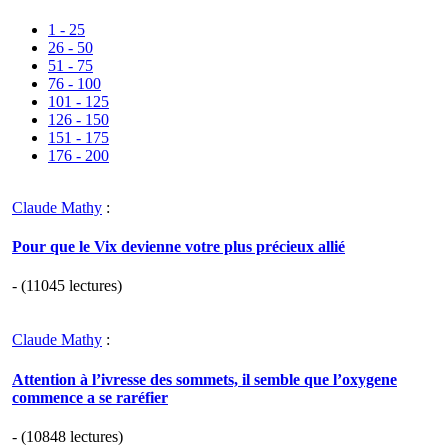
1 - 25
26 - 50
51 - 75
76 - 100
101 - 125
126 - 150
151 - 175
176 - 200
Claude Mathy
:
Pour que le Vix devienne votre plus précieux allié
- (11045 lectures)
Claude Mathy
:
Attention à l’ivresse des sommets, il semble que l’oxygene
commence a se raréfier
- (10848 lectures)