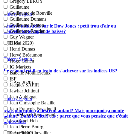
Grégory LEROY
Guillaume
Guillaume de Rouville
Thierry Seguin
:
Guillaume Dumans
Guillaume Ponton
Analyse mensuelle sur le Dow Jones : petit trou d'air ou
Guillaume Rondan
nouvelle forte vague de baisse?
Guy Wagner
- (03 Mai 2020)
H16
Henri Dumas
Hervé Bréaumon
Thierry Seguin
:
Hugo Cohen
IG Markets
Le rebond est-il en train de s'achever sur les indices US?
Isabelle Mouilleseaux
ISF
- (15 Avr 2020)
Jacques SAPIR
Jawhar Jchtioui
Jean Aubignat
Thierry Seguin
:
Jean Christophe Bataille
Jean Francois Faustinelli
Mais pourquoi ça descend autant? Mais pourquoi ça monte
Jean Marcel Rocchesani
autant? Dans les deux cas : parce que vous pensiez que c'était
Jean Noel Heb
impossible.
Jean Pierre Bourg
Jean Pierre Chevallier
- (09 Avr 2020)