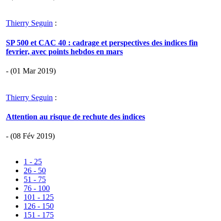
Thierry Seguin
:
SP 500 et CAC 40 : cadrage et perspectives des indices fin
fevrier, avec points hebdos en mars
- (01 Mar 2019)
Thierry Seguin
:
Attention au risque de rechute des indices
- (08 Fév 2019)
1 - 25
26 - 50
51 - 75
76 - 100
101 - 125
126 - 150
151 - 175