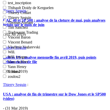
test_inscription
Thibault Doidy de Kerguelen
Thierry Seguin
:
Thierry Collart
Thierry Seguin
CAC 40 et SP 500 : analyse de la cloture de mai, puis analyses
Thomas Aurlant
hebdo sur le mois de juin
Tim Sanchez
Tradosaure Trading
- (02 Jui 2019)
Vincent Baron
Vincent Benard
Vladimir Vodarevski
Thierry Seguin
:
Will.
Will. images
Indices US : analyse mensuelle fin avril 2019, puis points
hebdos en bas de file
Yann Auffret
Yann Henry
- (02 Mai 2019)
Yomoni
zoulou2
Thierry Seguin
:
USA : analyse de fin de trimestre sur le Dow Jones et le SP500
(video)
- (31 Mar 2019)