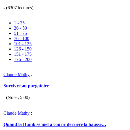
- (6307 lectures)
1 - 25
26 - 50
51 - 75
76 - 100
101 - 125
126 - 150
151 - 175
176 - 200
Claude Mathy
:
Survivre au purgatoire
- (Note :
5.00
)
Claude Mathy
:
Quand la Dumb se met à courir derrière la hausse…