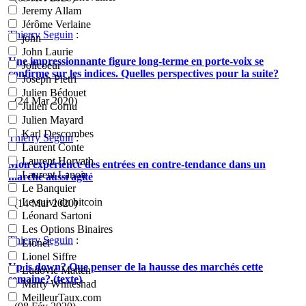
Jeremy Allam
Jérôme Verlaine
Thierry Seguin
:
john
John Laurie
Une impressionnante figure long-terme en porte-voix se
Jolicoeur
confirme sur les indices. Quelles perspectives pour la suite?
Joseph Pietri
Julien Bédouet
- (24 Mar 2020)
Julien Cornu
Julien Mayard
Karl Descombes
Thierry Seguin
:
Laurent Conte
Laurent Horvath
Mon expérience des entrées en contre-tendance dans un
Laurent Lanoir
marché aussi agité
Le Banquier
Le suivi du bitcoin
- (14 Mar 2020)
Léonard Sartoni
Les Options Binaires
Thierry Seguin
:
Lionel
Lionel Siffre
Up is down? Que penser de la hausse des marchés cette
Ludovic Matten
semaine? (texte)
Marty Whiteshad
MeilleurTaux.com