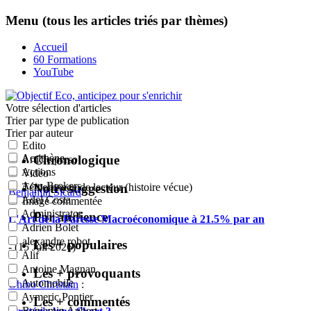
Menu (tous les articles triés par thèmes)
Accueil
60 Formations
YouTube
Votre sélection
d'articles
Trier par type de publication
Trier par auteur
Edito
Acrithène
Chronologique
Article perso
Actions
Vidéo
Actu-Brokers
Notre suggestion
Témoignage de lecteur (histoire vécue)
Benjamin Sicard
:
Adel Costa
Image commentée
Administrator
Par audience
L'Art de la Paresse Macroéconomique à 21.5% par an
Adrien Bolet
alexandre robot
Les + populaires
- (15 Juil 2026)
Alif
Antoine Magnan
Les + provoquants
Automobile
Ohibo Christain
:
Aymeric Pontier
Les + commentés
Benjamin Aubert