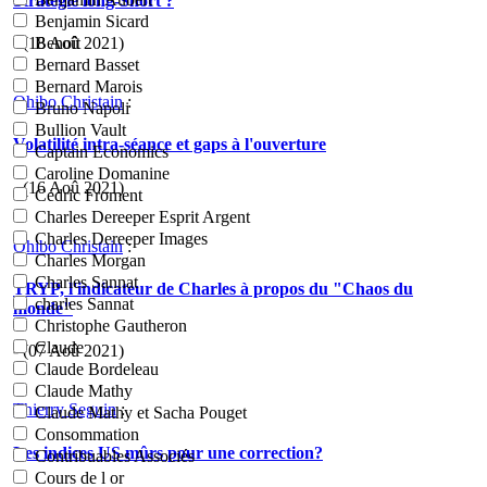
Stratégie long-Short ?
Benjamin Sicard
- (18 Aoû 2021)
Benoît
Bernard Basset
Bernard Marois
Ohibo Christain
:
Bruno Napoli
Bullion Vault
Volatilité intra-séance et gaps à l'ouverture
Captain Economics
Caroline Domanine
- (16 Aoû 2021)
Cédric Froment
Charles Dereeper Esprit Argent
Charles Dereeper Images
Ohibo Christain
:
Charles Morgan
Charles Sannat
TRYP, l'indicateur de Charles à propos du "Chaos du
charles Sannat
monde"
Christophe Gautheron
Claude
- (07 Aoû 2021)
Claude Bordeleau
Claude Mathy
Thierry Seguin
:
Claude Mathy et Sacha Pouget
Consommation
Les indices US mûrs pour une correction?
Contribuables Associés
Cours de l or