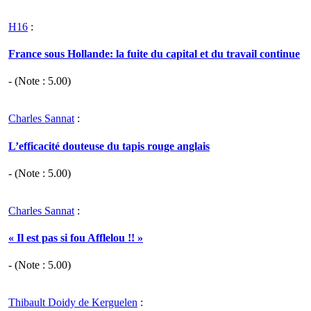
H16
:
France sous Hollande: la fuite du capital et du travail continue
- (Note :
5.00
)
Charles Sannat
:
L’efficacité douteuse du tapis rouge anglais
- (Note :
5.00
)
Charles Sannat
:
« Il est pas si fou Afflelou !! »
- (Note :
5.00
)
Thibault Doidy de Kerguelen
: