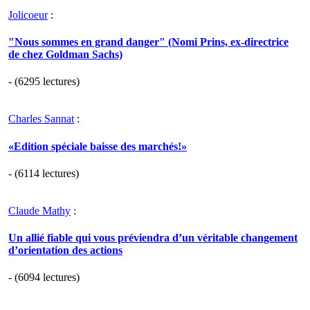
Jolicoeur
:
"Nous sommes en grand danger" (Nomi Prins, ex-directrice
de chez Goldman Sachs)
- (6295 lectures)
Charles Sannat
:
«Edition spéciale baisse des marchés!»
- (6114 lectures)
Claude Mathy
:
Un allié fiable qui vous préviendra d’un véritable changement
d’orientation des actions
- (6094 lectures)