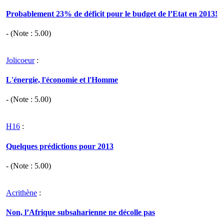
Probablement 23% de déficit pour le budget de l’Etat en 2013!
- (Note :
5.00
)
Jolicoeur
:
L'énergie, l'économie et l'Homme
- (Note :
5.00
)
H16
:
Quelques prédictions pour 2013
- (Note :
5.00
)
Acrithène
:
Non, l’Afrique subsaharienne ne décolle pas