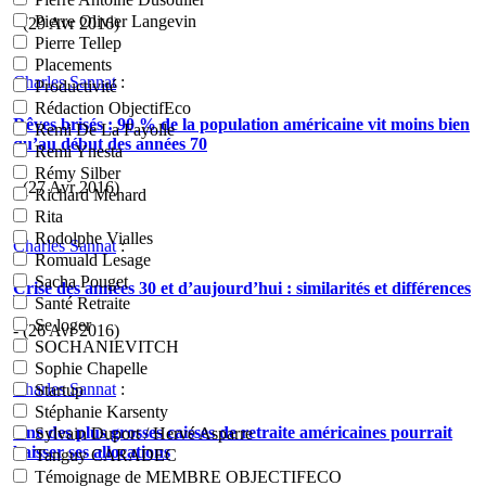
Pierre Olivier Langevin
- (29 Avr 2016)
Pierre Tellep
Placements
Charles Sannat
:
Productivité
Rédaction ObjectifEco
Rêves brisés : 90 % de la population américaine vit moins bien
Remi De La Fayolle
qu’au début des années 70
Remi Ynesta
Rémy Silber
- (27 Avr 2016)
Richard Menard
Rita
Rodolphe Vialles
Charles Sannat
:
Romuald Lesage
Sacha Pouget
Crise des années 30 et d’aujourd’hui : similarités et différences
Santé Retraite
Se loger
- (26 Avr 2016)
SOCHANIEVITCH
Sophie Chapelle
Charles Sannat
:
Startup
Stéphanie Karsenty
Une des plus grosses caisses de retraite américaines pourrait
Sylvain Duport / Hervé Asparre
baisser ses allocations
Tanguy CARADEC
Témoignage de MEMBRE OBJECTIFECO