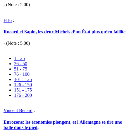
- (Note :
5.00
)
H16
:
Rocard et Sapin, les deux Michels d’un État plus qu’en faillite
- (Note :
5.00
)
1 - 25
26 - 50
51 - 75
76 - 100
101 - 125
126 - 150
151 - 175
176 - 200
Vincent Benard
:
Eurozone: les économies plongent, et l'Allemagne se tire une
balle dans le pied,