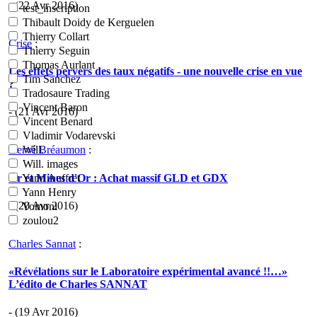
- (22 Avr 2016)
test_inscription
Thibault Doidy de Kerguelen
Thierry Collart
Crise
:
Thierry Seguin
Thomas Aurlant
Les effets pervers des taux négatifs - une nouvelle crise en vue
Tim Sanchez
?
Tradosaure Trading
Vincent Baron
- (21 Avr 2016)
Vincent Benard
Vladimir Vodarevski
Hervé Bréaumon
:
Will.
Will. images
Or et Mines d'Or : Achat massif GLD et GDX
Yann Auffret
Yann Henry
- (20 Avr 2016)
Yomoni
zoulou2
Charles Sannat
:
«Révélations sur le Laboratoire expérimental avancé !!…»
L’édito de Charles SANNAT
- (19 Avr 2016)