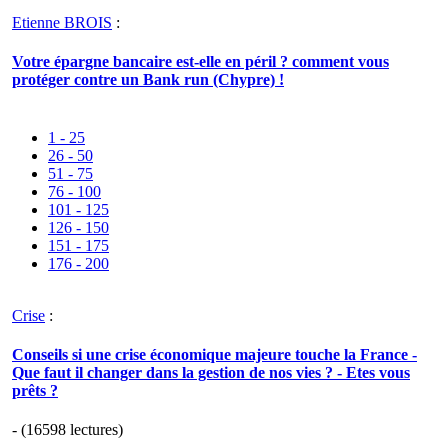
Etienne BROIS
:
Votre épargne bancaire est-elle en péril ? comment vous
protéger contre un Bank run (Chypre) !
1 - 25
26 - 50
51 - 75
76 - 100
101 - 125
126 - 150
151 - 175
176 - 200
Crise
:
Conseils si une crise économique majeure touche la France -
Que faut il changer dans la gestion de nos vies ? - Etes vous
prêts ?
- (16598 lectures)