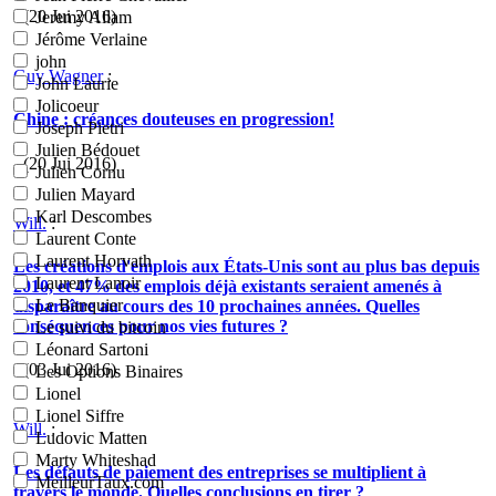
- (20 Jui 2016)
Jeremy Allam
Jérôme Verlaine
john
Guy Wagner
:
John Laurie
Jolicoeur
Chine : créances douteuses en progression!
Joseph Pietri
Julien Bédouet
- (20 Jui 2016)
Julien Cornu
Julien Mayard
Karl Descombes
Will.
:
Laurent Conte
Laurent Horvath
Les créations d'emplois aux États-Unis sont au plus bas depuis
Laurent Lanoir
2010, et 47% des emplois déjà existants seraient amenés à
Le Banquier
disparaître au cours des 10 prochaines années. Quelles
conséquences pour nos vies futures ?
Le suivi du bitcoin
Léonard Sartoni
- (03 Jui 2016)
Les Options Binaires
Lionel
Lionel Siffre
Will.
:
Ludovic Matten
Marty Whiteshad
Les défauts de paiement des entreprises se multiplient à
MeilleurTaux.com
travers le monde. Quelles conclusions en tirer ?