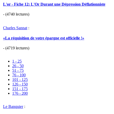
L'or - Fiche 12: L'Or Durant une Dépression Déflationniste
- (4740 lectures)
Charles Sannat
:
«La réquisition de votre épargne est officielle !»
- (4719 lectures)
1 - 25
26 - 50
51 - 75
76 - 100
101 - 125
126 - 150
151 - 175
176 - 200
Le Banquier
: