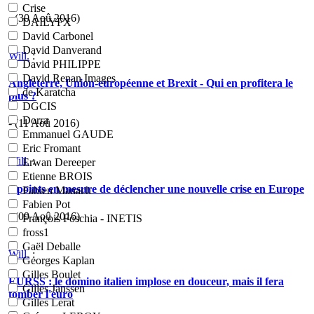
Crise
- (30 Aoû 2016)
DAILYFX
David Carbonel
David Danverand
Will.
:
David PHILIPPE
David Renan Images
Angleterre, Union-européenne et Brexit - Qui en profitera le
de Karatcha
plus ?
DGCIS
Dorra
- (11 Aoû 2016)
Emmanuel GAUDE
Eric Fromant
Will.
:
Erwan Dereeper
Etienne BROIS
4 points en mesure de déclencher une nouvelle crise en Europe
Fabien Manach
Fabien Pot
- (09 Aoû 2016)
François Foschia - INETIS
fross1
Gaël Deballe
Will.
:
Georges Kaplan
Gilles Boulet
EURSS : le domino italien implose en douceur, mais il fera
Gilles Janssen
tomber l'euro
Gilles Lerat