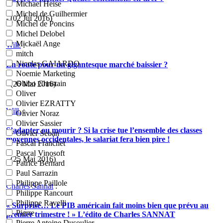
Michael Heise
Michel de Guilhermier
- (02 Jui 2016)
Michel de Poncins
Michel Delobel
Mickaël Ange
Will.
:
mitch
Nicolas GAIARDO
En route pour un gigantesque marché baissier ?
Noemie Marketing
Ohibo Christain
- (26 Mai 2016)
Oliver
Olivier EZRATTY
Will.
:
Olivier Noraz
Olivier Sassier
S’adapter ou mourir ? Si la crise tue l’ensemble des classes
Olivier Seban
moyennes occidentales, le salariat fera bien pire !
Pascal Franchet
Pascal Vinosoft
- (25 Mai 2016)
Patrice Bernard
Paul Sarrazin
Philippe Paillole
Charles Sannat
:
Philippe Rancourt
Philippe Ravelli
« Surprise… Le PIB américain fait moins bien que prévu au
Pierre
premier trimestre ! » L’édito de Charles SANNAT
Pierre Antoine Dusoulier