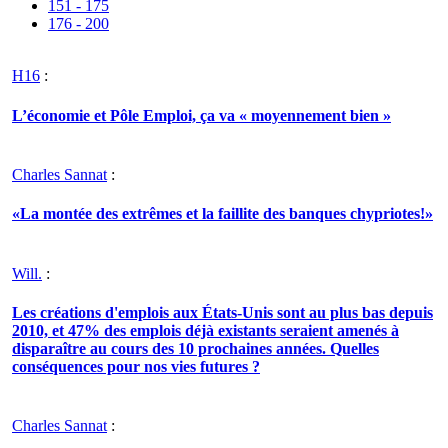
151 - 175
176 - 200
H16
:
L’économie et Pôle Emploi, ça va « moyennement bien »
Charles Sannat
:
«La montée des extrêmes et la faillite des banques chypriotes!»
Will.
:
Les créations d'emplois aux États-Unis sont au plus bas depuis
2010, et 47% des emplois déjà existants seraient amenés à
disparaître au cours des 10 prochaines années. Quelles
conséquences pour nos vies futures ?
Charles Sannat
: