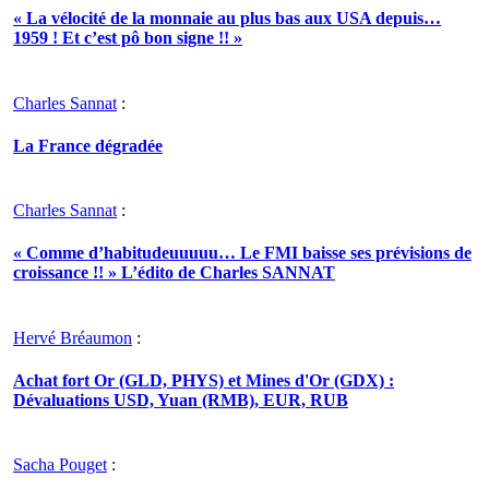
« La vélocité de la monnaie au plus bas aux USA depuis…
1959 ! Et c’est pô bon signe !! »
Charles Sannat
:
La France dégradée
Charles Sannat
:
« Comme d’habitudeuuuuu… Le FMI baisse ses prévisions de
croissance !! » L’édito de Charles SANNAT
Hervé Bréaumon
:
Achat fort Or (GLD, PHYS) et Mines d'Or (GDX) :
Dévaluations USD, Yuan (RMB), EUR, RUB
Sacha Pouget
: