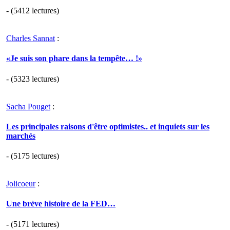
- (5412 lectures)
Charles Sannat
:
«Je suis son phare dans la tempête… !»
- (5323 lectures)
Sacha Pouget
:
Les principales raisons d'être optimistes.. et inquiets sur les
marchés
- (5175 lectures)
Jolicoeur
:
Une brève histoire de la FED…
- (5171 lectures)