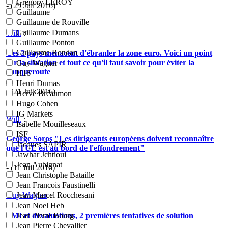
Grégory LEROY
- (29 Juil 2016)
Guillaume
Guillaume de Rouville
Guillaume Dumans
Will.
:
Guillaume Ponton
Guillaume Rondan
Ces 2 pays menacent d'ébranler la zone euro. Voici un point
sur la situation et tout ce qu'il faut savoir pour éviter la
Guy Wagner
banqueroute
H16
Henri Dumas
- (21 Juil 2016)
Hervé Bréaumon
Hugo Cohen
IG Markets
Will.
:
Isabelle Mouilleseaux
ISF
George Soros "Les dirigeants européens doivent reconnaître
Jacques SAPIR
que l'UE est au bord de l'effondrement"
Jawhar Jchtioui
Jean Aubignat
- (11 Juil 2016)
Jean Christophe Bataille
Jean Francois Faustinelli
Jean Marcel Rocchesani
Guy Wagner
:
Jean Noel Heb
FMI et dévaluations, 2 premières tentatives de solution
Jean Pierre Bourg
Jean Pierre Chevallier