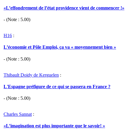
«L’effondrement de l’état providence vient de commencer !»
- (Note :
5.00
)
H16
:
L’économie et Pôle Emploi, ça va « moyennement bien »
- (Note :
5.00
)
Thibault Doidy de Kerguelen
:
L'Espagne préfigure de ce qui se passera en France ?
- (Note :
5.00
)
Charles Sannat
:
«L’imagination est plus importante que le savoir! »