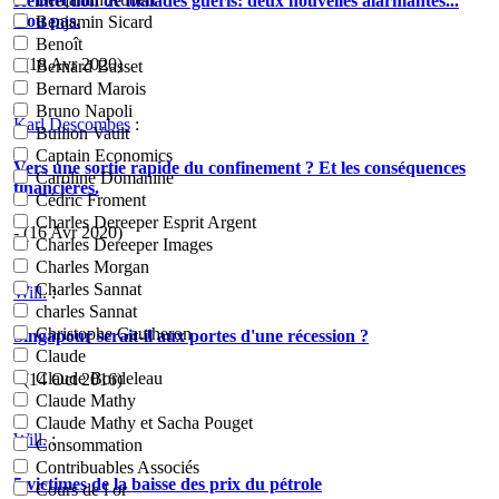
Réinfection de malades guéris: deux nouvelles alarmantes...
...ou pas.
Benjamin Sicard
Benoît
- (18 Avr 2020)
Bernard Basset
Bernard Marois
Bruno Napoli
Karl Descombes
:
Bullion Vault
Captain Economics
Vers une sortie rapide du confinement ? Et les conséquences
Caroline Domanine
financières.
Cédric Froment
Charles Dereeper Esprit Argent
- (16 Avr 2020)
Charles Dereeper Images
Charles Morgan
Charles Sannat
Will.
:
charles Sannat
Christophe Gautheron
Singapour serait-il aux portes d'une récession ?
Claude
Claude Bordeleau
- (14 Oct 2016)
Claude Mathy
Claude Mathy et Sacha Pouget
Will.
:
Consommation
Contribuables Associés
5 victimes de la baisse des prix du pétrole
Cours de l or