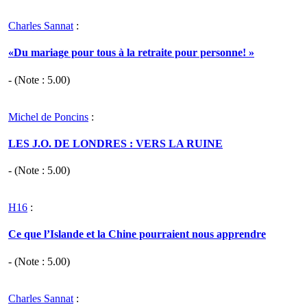
Charles Sannat
:
«Du mariage pour tous à la retraite pour personne! »
- (Note :
5.00
)
Michel de Poncins
:
LES J.O. DE LONDRES : VERS LA RUINE
- (Note :
5.00
)
H16
:
Ce que l’Islande et la Chine pourraient nous apprendre
- (Note :
5.00
)
Charles Sannat
: