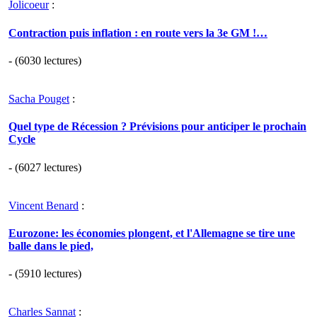
Jolicoeur
:
Contraction puis inflation : en route vers la 3e GM !…
- (6030 lectures)
Sacha Pouget
:
Quel type de Récession ? Prévisions pour anticiper le prochain
Cycle
- (6027 lectures)
Vincent Benard
:
Eurozone: les économies plongent, et l'Allemagne se tire une
balle dans le pied,
- (5910 lectures)
Charles Sannat
: