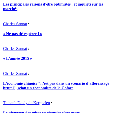
Les principales raisons d'être optimistes.. et inquiets sur les
marchés
Charles Sannat
:
« Ne pas désespérer ! »
Charles Sannat
:
« L'année 2015 »
Charles Sannat
:
L’économie chinoise “n’est pas dans un scénario d’atterrissage
brutal”, selon un économiste de la Coface
Thibault Doidy de Kerguelen
:
Le plongeon des mises en chantier s’accentue