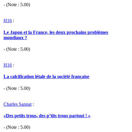
- (Note :
5.00
)
H16
:
Le Japon et la France, les deux prochains problèmes
mondiaux ?
- (Note :
5.00
)
H16
:
La calcification létale de la société française
- (Note :
5.00
)
Charles Sannat
:
«Des petits trous, des p’tits trous partout ! »
- (Note :
5.00
)