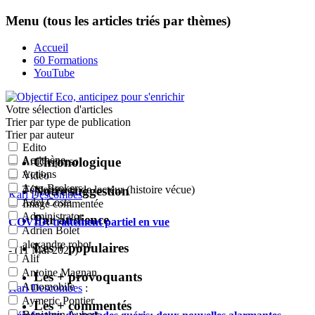
Menu (tous les articles triés par thèmes)
Accueil
60 Formations
YouTube
Votre sélection
d'articles
Trier par type de publication
Trier par auteur
Edito
Acrithène
Chronologique
Article perso
Actions
Vidéo
Actu-Brokers
Notre suggestion
Témoignage de lecteur (histoire vécue)
Karl Descombes
:
Adel Costa
Image commentée
Administrator
Par audience
COVID: traitement partiel en vue
Adrien Bolet
alexandre robot
Les + populaires
- (11 Mai 2020)
Alif
Antoine Magnan
Les + provoquants
Automobile
Karl Descombes
:
Aymeric Pontier
Les + commentés
Benjamin Aubert