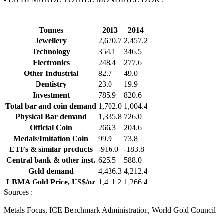
Tonnes
2013
2014
Jewellery
2,670.7
2,457.2
Technology
354.1
346.5
Electronics
248.4
277.6
Other Industrial
82.7
49.0
Dentistry
23.0
19.9
Investment
785.9
820.6
Total bar and coin demand
1,702.0
1,004.4
Physical Bar demand
1,335.8
726.0
Official Coin
266.3
204.6
Medals/Imitation Coin
99.9
73.8
ETFs & similar products
-916.0
-183.8
Central bank & other inst.
625.5
588.0
Gold demand
4,436.3
4,212.4
LBMA Gold Price, US$/oz
1,411.2
1,266.4
Sources :
Metals Focus, ICE Benchmark Administration, World Gold Council