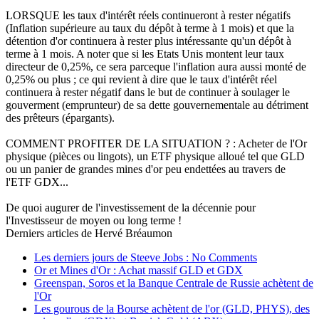
LORSQUE les taux d'intérêt réels continueront à rester négatifs
(Inflation supérieure au taux du dépôt à terme à 1 mois) et que la
détention d'or continuera à rester plus intéressante qu'un dépôt à
terme à 1 mois. A noter que si les Etats Unis montent leur taux
directeur de 0,25%, ce sera parceque l'inflation aura aussi monté de
0,25% ou plus ; ce qui revient à dire que le taux d'intérêt réel
continuera à rester négatif dans le but de continuer à soulager le
gouverment (emprunteur) de sa dette gouvernementale au détriment
des prêteurs (épargants).
COMMENT PROFITER DE LA SITUATION ? : Acheter de l'Or
physique (pièces ou lingots), un ETF physique alloué tel que GLD
ou un panier de grandes mines d'or peu endettées au travers de
l'ETF GDX...
De quoi augurer de l'investissement de la décennie pour
l'Investisseur de moyen ou long terme !
Derniers articles de
Hervé Bréaumon
Les derniers jours de Steeve Jobs : No Comments
Or et Mines d'Or : Achat massif GLD et GDX
Greenspan, Soros et la Banque Centrale de Russie achètent de
l'Or
Les gourous de la Bourse achètent de l'or (GLD, PHYS), des