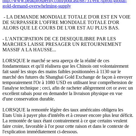
http://www.peakprosperity.com/podcast/88731/eric-sprott-global-
gold-demand-overwhelming-supply
- LA DEMANDE MONDIALE TOTALE D'OR EST EN VOIE
DE SURPASSER L'OFFRE MONDIALE TOTALE D'OR
ALORS QUE LE COURS DE L'OR EST AU PLUS BAS.
- L'ANTICIPATION DE CE DESEQUILIBRE PAR LES
MARCHES LAISSE PRESAGER UN RETOURNEMENT
MASSIF A LA HAUSSE...
LORSQUE le marché se sera aperçu de la réalité de ces
fondamentaux et qu'il réalisera que les Chinois ont volontairement
fait sauté les stops des mains faibles positionnées à 1130 sur le
marché des futures du Shanghai Gold Exchange de façon à envoyer
temporairement l'Or à 1080 USD en utilisant leur compréhension de
l'analyse technique ; ceci, afin de racheter allègrement cet or avec un
excellent rabais pour en demander la livraison physique en vue
d'une conservation durable.
LORSQUE la remontée légère des taux américains obligera les
Etats Unis à payer plus d'intérêts et à creuser encore plus leur déficit.
La remontée de taux étant contrairement à ce que certains veulent
faire croire, favorable à l'or pour cette raison et dans le contexte de
l'explication immédiatement ci-dessous.