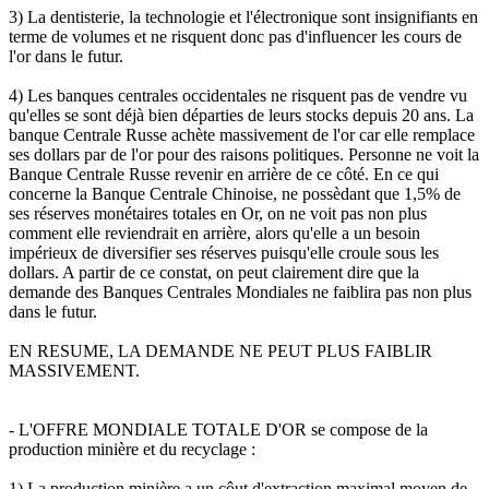
3) La dentisterie, la technologie et l'électronique sont insignifiants en
terme de volumes et ne risquent donc pas d'influencer les cours de
l'or dans le futur.
4) Les banques centrales occidentales ne risquent pas de vendre vu
qu'elles se sont déjà bien départies de leurs stocks depuis 20 ans. La
banque Centrale Russe achète massivement de l'or car elle remplace
ses dollars par de l'or pour des raisons politiques. Personne ne voit la
Banque Centrale Russe revenir en arrière de ce côté. En ce qui
concerne la Banque Centrale Chinoise, ne possèdant que 1,5% de
ses réserves monétaires totales en Or, on ne voit pas non plus
comment elle reviendrait en arrière, alors qu'elle a un besoin
impérieux de diversifier ses réserves puisqu'elle croule sous les
dollars. A partir de ce constat, on peut clairement dire que la
demande des Banques Centrales Mondiales ne faiblira pas non plus
dans le futur.
EN RESUME, LA DEMANDE NE PEUT PLUS FAIBLIR
MASSIVEMENT.
- L'OFFRE MONDIALE TOTALE D'OR se compose de la
production minière et du recyclage :
1) La production minière a un côut d'extraction maximal moyen de