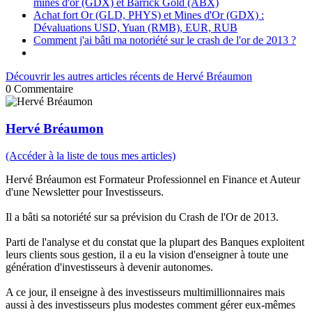
mines d'or (GDX) et Barrick Gold (ABX)
Achat fort Or (GLD, PHYS) et Mines d'Or (GDX) :
Dévaluations USD, Yuan (RMB), EUR, RUB
Comment j'ai bâti ma notoriété sur le crash de l'or de 2013 ?
Découvrir les autres articles récents de Hervé Bréaumon
0
Commentaire
Hervé Bréaumon
(Accéder à la liste de tous mes articles)
Hervé Bréaumon est Formateur Professionnel en Finance et Auteur
d'une Newsletter pour Investisseurs.
Il a bâti sa notoriété sur sa prévision du Crash de l'Or de 2013.
Parti de l'analyse et du constat que la plupart des Banques exploitent
leurs clients sous gestion, il a eu la vision d'enseigner à toute une
génération d'investisseurs à devenir autonomes.
A ce jour, il enseigne à des investisseurs multimillionnaires mais
aussi à des investisseurs plus modestes comment gérer eux-mêmes