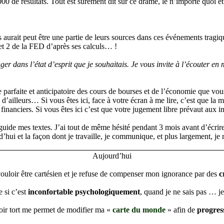
 de résultats. Tout est surement dit sur ce drame, le n’importe quoi et 
rait peut être une partie de leurs sources dans ces événements tragiqu
 et 2 de la FED d’après ses calculs… !
ger dans l’état d’esprit que je souhaitais. Je vous invite à l’écouter en
parfaite et anticipatoire des cours de bourses et de l’économie que vou
me d’ailleurs… Si vous êtes ici, face à votre écran à me lire, c’est que la
inanciers. Si vous êtes ici c’est que votre jugement libre prévaut aux inc
ui guide mes textes. J’ai tout de même hésité pendant 3 mois avant d’écri
hui et la façon dont je travaille, je communique, et plus largement, je r
Aujourd’hui
ouloir être cartésien et je refuse de compenser mon ignorance par des
c
 si c’est
inconfortable psychologiquement
, quand je ne sais pas … je
ir tort me permet de modifier ma «
carte du monde
» afin de
progres