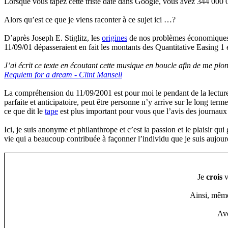
Lorsque vous tapez cette triste date dans Google, vous avez 344 000 000
Alors qu’est ce que je viens raconter à ce sujet ici …?
D’après Joseph E. Stiglitz, les
origines
de nos problèmes économiques au
11/09/01 dépasseraient en fait les montants des Quantitative Easing 1
J’ai écrit ce texte en écoutant cette musique en boucle afin de me plon
Requiem for a dream - Clint Mansell
La compréhension du 11/09/2001 est pour moi le pendant de la lecture 
parfaite et anticipatoire, peut être personne n’y arrive sur le long ter
ce que dit le
tape
est plus important pour vous que l’avis des journaux f
Ici, je suis anonyme et philanthrope et c’est la passion et le plaisir q
vie qui a beaucoup contribuée à façonner l’individu que je suis aujourd’
Je
crois
v
Ainsi, même
Avo