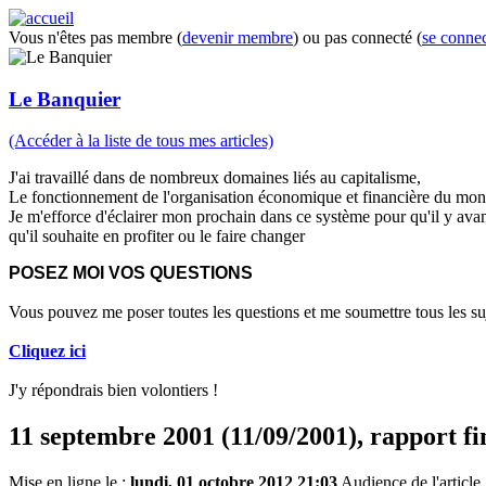
Vous n'êtes pas membre (
devenir membre
) ou pas connecté (
se connec
Le Banquier
(Accéder à la liste de tous mes articles)
J'ai travaillé dans de nombreux domaines liés au capitalisme,
Le fonctionnement de l'organisation économique et financière du mo
Je m'efforce d'éclairer mon prochain dans ce système pour qu'il y av
qu'il souhaite en profiter ou le faire changer
POSEZ MOI VOS QUESTIONS
Vous pouvez me poser toutes les questions et me soumettre tous les suj
Cliquez ici
J'y répondrais bien volontiers !
11 septembre 2001 (11/09/2001), rapport fin
Mise en ligne le :
lundi, 01 octobre 2012 21:03
Audience de l'article