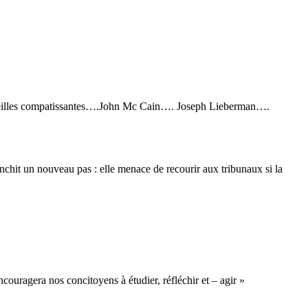
’oreilles compatissantes….John Mc Cain…. Joseph Lieberman….
chit un nouveau pas : elle menace de recourir aux tribunaux si la
uragera nos concitoyens à étudier, réfléchir et – agir »