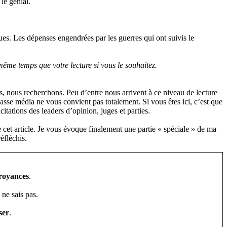
le génial.
es. Les dépenses engendrées par les guerres qui ont suivis le
 même temps que votre lecture si vous le souhaitez.
s, nous recherchons. Peu d’entre nous arrivent à ce niveau de lecture
 masse média ne vous convient pas totalement. Si vous êtes ici, c’est que
itations des leaders d’opinion, juges et parties.
re cet article. Je vous évoque finalement une partie « spéciale » de ma
éfléchis.
royances
.
 ne sais pas.
ser
.