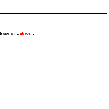
alsaine, si ….
atroce
…
: