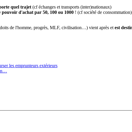
orte quel trajet
(cf échanges et transports (inter)nationaux)
re pouvoir d'achat par 50, 100 ou 1000
! (cf société de consommation)
doits de l'homme, progrès, MLF, civilisation…) vient après et
est desti
rser les emprunteurs extérieurs
ion…