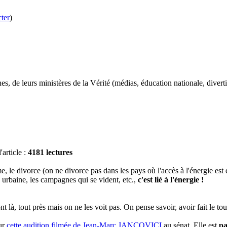
ter
)
, de leurs ministères de la Vérité (médias, éducation nationale, divertis
article :
4181 lectures
 le divorce (on ne divorce pas dans les pays où l'accès à l'énergie est dif
 urbaine, les campagnes qui se vident, etc.,
c'est lié à l'énergie !
t là, tout près mais on ne les voit pas. On pense savoir, avoir fait le to
sur
cette audition filmée de Jean-Marc JANCOVICI
au sénat. Elle est
pa