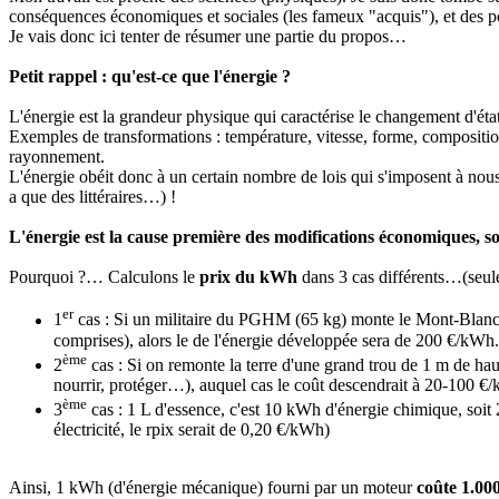
conséquences économiques et sociales (les fameux "acquis"), et des pol
Je vais donc ici tenter de résumer une partie du propos…
Petit rappel : qu'est-ce que l'énergie ?
L'énergie est la grandeur physique qui caractérise le changement d'ét
Exemples de transformations : température, vitesse, forme, composition
rayonnement.
L'énergie obéit donc à un certain nombre de lois qui s'imposent à nous
a que des littéraires…) !
L'énergie est la cause première des modifications économiques, soc
Pourquoi ?… Calculons le
prix du kWh
dans 3 cas différents…(seule
er
1
cas : Si un militaire du PGHM (65 kg) monte le Mont-Blanc 
comprises), alors le de l'énergie développée sera de 200 €/kWh.
ème
2
cas : Si on remonte la terre d'une grand trou de 1 m de h
nourrir, protéger…), auquel cas le coût descendrait à 20-100 €
ème
3
cas : 1 L d'essence, c'est 10 kWh d'énergie chimique, soi
électricité, le rpix serait de 0,20 €/kWh)
Ainsi, 1 kWh (d'énergie mécanique) fourni par un moteur
coûte 1.0