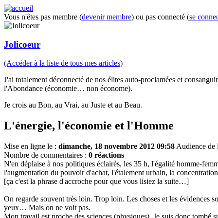
Vous n'êtes pas membre (
devenir membre
) ou pas connecté (
se connec
Jolicoeur
(Accéder à la liste de tous mes articles)
J'ai totalement déconnecté de nos élites auto-proclamées et consanguines
l'Abondance (économie… non économe).
Je crois au Bon, au Vrai, au Juste et au Beau.
L'énergie, l'économie et l'Homme
Mise en ligne le :
dimanche, 18 novembre 2012 09:58
Audience de l'
Nombre de commentaires :
0 réactions
N'en déplaise à nos politiques éclairés, les 35 h, l'égalité homme-femme,
l'augmentation du pouvoir d'achat, l'étalement urbain, la concentration
[ça c'est la phrase d'accroche pour que vous lisiez la suite…]
On regarde souvent très loin. Trop loin. Les choses et les évidences son
yeux… Mais on ne voit pas.
Mon travail est proche des sciences (physiques). Je suis donc tombé 