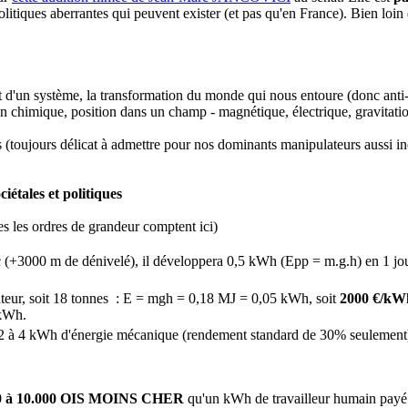
itiques aberrantes qui peuvent exister (et pas qu'en France). Bien loin
at d'un système, la transformation du monde qui nous entoure (donc anti
 chimique, position dans un champ - magnétique, électrique, gravitation
 (toujours délicat à admettre pour nos dominants manipulateurs aussi in
iétales et politiques
s les ordres de grandeur comptent ici)
(+3000 m de dénivelé), il développera 0,5 kWh (Epp = m.g.h) en 1 jour
auteur, soit 18 tonnes : E = mgh = 0,18 MJ = 0,05 kWh, soit
2000 €/kW
/kWh.
t 2 à 4 kWh d'énergie mécanique (rendement standard de 30% seulement)
00 à 10.000 OIS MOINS CHER
qu'un kWh de travailleur humain payé