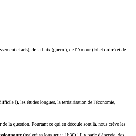
sement et arts), de la Paix (guerre), de l'Amour (loi et ordre) et de
ficile !), les études longues, la tertiairisation de l'économie,
ur de la question. Pourtant ce qui en découle sont là, nous crève les
ssionnante
(malgré sa longueur : 1h30) ! Il y parle d'énergie, des