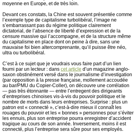
moyenne en Europe, et de très loin.
Devant ces constats, la Chine est souvent présentée comme
l’exemple type de capitalisme turbolibéral, l’image ne
s’embarrassant pas du régime politique clairement
dictatorial, de l’absence de liberté d’expression et de la
censure massive qui l’accompagne, et de la structure même
du capitalisme en place dont on peine à dire, sans une
mauvaise foi bien altercomprenante, qu’il puisse être néo,
ultra ou turbolibéral.
C’est à ce sujet que je voudrais vous faire part d’un lien
fourni par un lecteur : dans
cet article
d’un magazine anglo-
saxon obstinément versé dans le journalisme d’investigation
(par opposition à la presse française, mollement accoudée
au bar/PMU du Copier-Coller), on découvre une corrélation
— pas très étonnante — entre l’entregent des dirigeants
d’entreprises chinoises vis-à-vis du pouvoir politique et le
nombre de morts dans leurs entreprises. Surprise : plus un
patron est « connecté », c’est-à-dire mieux il connaît les
rouages du pouvoir et les « bonnes » personnes pour s’éviter
les ennuis, plus son entreprise pourra enregistrer d’accident
tragique au cours de son année. Inversement, moins il est
connecté, plus l’entreprise sera sûre pour ses employés.