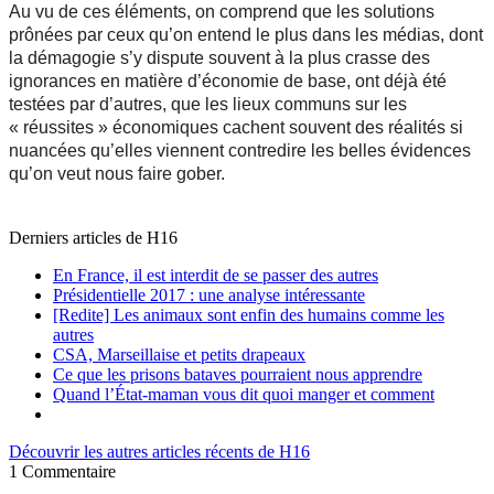
Au vu de ces éléments, on comprend que les solutions
prônées par ceux qu’on entend le plus dans les médias, dont
la démagogie s’y dispute souvent à la plus crasse des
ignorances en matière d’économie de base, ont déjà été
testées par d’autres, que les lieux communs sur les
« réussites » économiques cachent souvent des réalités si
nuancées qu’elles viennent contredire les belles évidences
qu’on veut nous faire gober.
Derniers articles de
H16
En France, il est interdit de se passer des autres
Présidentielle 2017 : une analyse intéressante
[Redite] Les animaux sont enfin des humains comme les
autres
CSA, Marseillaise et petits drapeaux
Ce que les prisons bataves pourraient nous apprendre
Quand l’État-maman vous dit quoi manger et comment
Découvrir les autres articles récents de H16
1
Commentaire