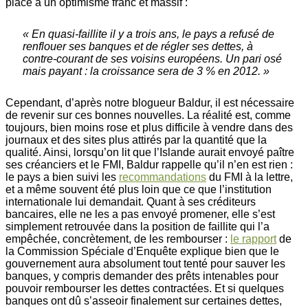
place à un optimisme franc et massif :
« En quasi-faillite il y a trois ans, le pays a refusé de
renflouer ses banques et de régler ses dettes, à
contre-courant de ses voisins européens. Un pari osé
mais payant : la croissance sera de 3 % en 2012. »
Cependant, d’après notre blogueur Baldur, il est nécessaire
de revenir sur ces bonnes nouvelles. La réalité est, comme
toujours, bien moins rose et plus difficile à vendre dans des
journaux et des sites plus attirés par la quantité que la
qualité. Ainsi, lorsqu’on lit que l’Islande aurait envoyé paître
ses créanciers et le FMI, Baldur rappelle qu’il n’en est rien :
le pays a bien suivi les
recommandations
du FMI à la lettre,
et a même souvent été plus loin que ce que l’institution
internationale lui demandait. Quant à ses créditeurs
bancaires, elle ne les a pas envoyé promener, elle s’est
simplement retrouvée dans la position de faillite qui l’a
empêchée, concrètement, de les rembourser :
le rapport
de
la Commission Spéciale d’Enquête explique bien que le
gouvernement aura absolument tout tenté pour sauver les
banques, y compris demander des prêts intenables pour
pouvoir rembourser les dettes contractées. Et si quelques
banques ont dû s’asseoir finalement sur certaines dettes,