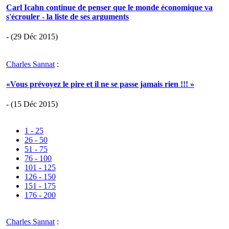
Carl Icahn continue de penser que le monde économique va
s'écrouler - la liste de ses arguments
- (29 Déc 2015)
Charles Sannat
:
«Vous prévoyez le pire et il ne se passe jamais rien !!! »
- (15 Déc 2015)
1 - 25
26 - 50
51 - 75
76 - 100
101 - 125
126 - 150
151 - 175
176 - 200
Charles Sannat
: