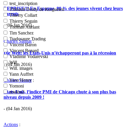
test_inscription
REPRISE!!! En Espagne, 80 % des jeunes vivent chez leurs
Thibault Doidy de Kerguelen
parents
Thierry Collart
Thierry Seguin
- (05 Jan 2016)
Thomas Aurlant
Tim Sanchez
Tradosaure Trading
Charles Sannat
:
Vincent Baron
Vincent Benard
Die Welt: les États-Unis n’échapperont pas à la récession
Vladimir Vodarevski
Will.
- (04 Jan 2016)
Will. images
Yann Auffret
Yann Henry
Charles Sannat
:
Yomoni
Etats-Unis, l’indice PMI de Chicago chute à son plus bas
zoulou2
niveau depuis 2009 !
- (04 Jan 2016)
Actions
: