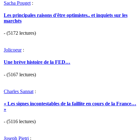
Sacha Pouget
:
Les principales raisons d'être optimistes.. et inquiets sur les
marchés
- (5172 lectures)
Jolicoeur
:
Une brève histoire de la FED…
- (5167 lectures)
Charles Sannat
:
« Les signes incontestables de la faillite en cours de la France…
»
- (5116 lectures)
Joseph Pietri
: