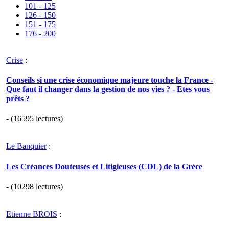
101 - 125
126 - 150
151 - 175
176 - 200
Crise
:
Conseils si une crise économique majeure touche la France -
Que faut il changer dans la gestion de nos vies ? - Etes vous
prêts ?
- (16595 lectures)
Le Banquier
:
Les Créances Douteuses et Litigieuses (CDL) de la Grèce
- (10298 lectures)
Etienne BROIS
: