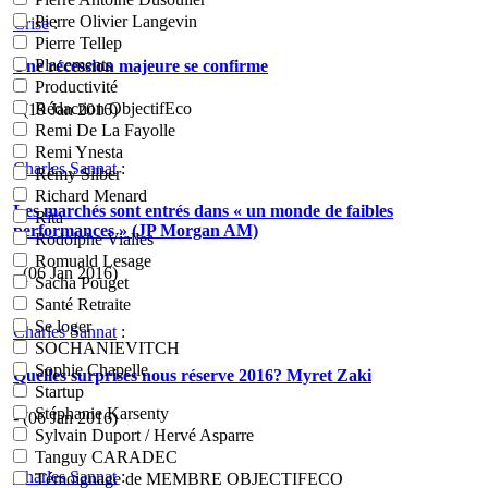
Pierre Olivier Langevin
Crise
:
Pierre Tellep
Placements
Une récession majeure se confirme
Productivité
Rédaction ObjectifEco
- (19 Jan 2016)
Remi De La Fayolle
Remi Ynesta
Charles Sannat
:
Rémy Silber
Richard Menard
Les marchés sont entrés dans « un monde de faibles
Rita
performances » (JP Morgan AM)
Rodolphe Vialles
Romuald Lesage
- (06 Jan 2016)
Sacha Pouget
Santé Retraite
Se loger
Charles Sannat
:
SOCHANIEVITCH
Sophie Chapelle
Quelles surprises nous réserve 2016? Myret Zaki
Startup
Stéphanie Karsenty
- (06 Jan 2016)
Sylvain Duport / Hervé Asparre
Tanguy CARADEC
Charles Sannat
:
Témoignage de MEMBRE OBJECTIFECO