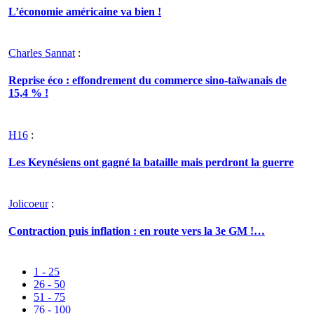
L’économie américaine va bien !
Charles Sannat
:
Reprise éco : effondrement du commerce sino-taïwanais de
15,4 % !
H16
:
Les Keynésiens ont gagné la bataille mais perdront la guerre
Jolicoeur
:
Contraction puis inflation : en route vers la 3e GM !…
1 - 25
26 - 50
51 - 75
76 - 100