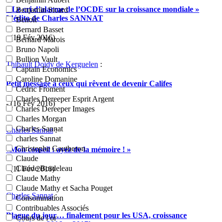
« Le cri d’alarme de l’OCDE sur la croissance mondiale »
Benjamin Sicard
L’édito de Charles SANNAT
Benoît
Bernard Basset
- (19 Fév 2016)
Bernard Marois
Bruno Napoli
Bullion Vault
Thibault Doidy de Kerguelen
:
Captain Economics
Caroline Domanine
Petit message à ceux qui rêvent de devenir Califes
Cédric Froment
Charles Dereeper Esprit Argent
- (16 Fév 2016)
Charles Dereeper Images
Charles Morgan
Charles Sannat
Charles Sannat
:
charles Sannat
Christophe Gautheron
«Mon conseil : ayez de la mémoire ! »
Claude
Claude Bordeleau
- (11 Fév 2016)
Claude Mathy
Claude Mathy et Sacha Pouget
Charles Sannat
:
Consommation
Contribuables Associés
Blague du jour… finalement pour les USA, croissance
Cours de l or