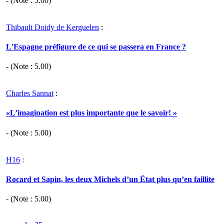
- (Note :
5.00
)
Thibault Doidy de Kerguelen
:
L'Espagne préfigure de ce qui se passera en France ?
- (Note :
5.00
)
Charles Sannat
:
«L’imagination est plus importante que le savoir! »
- (Note :
5.00
)
H16
:
Rocard et Sapin, les deux Michels d’un État plus qu’en faillite
- (Note :
5.00
)