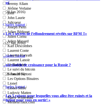
ans!
Jeremy Allam
Jérôme Verlaine
- (28 Jan 2016)
john
John Laurie
Jolicoeur
Charles Sannat
:
Joseph Pietri
Julien Bédouet
« Les 5 secrets de l’effondrement révélés sur BFM !!»
Julien Cornu
Julien Mayard
- (27 Jan 2016)
Karl Descombes
Laurent Conte
Laurent Horvath
Charles Sannat
:
Laurent Lanoir
Le Banquier
Quel modèle de croissance pour la Russie ?
Le suivi du bitcoin
- (26 Jan 2016)
Léonard Sartoni
Les Options Binaires
Lionel
Charles Sannat
:
Lionel Siffre
Ludovic Matten
« Les 5 raisons pour lesquelles vous allez être ruinés et la
Marty Whiteshad
solution pour vous en sortir! »
MeilleurTaux.com