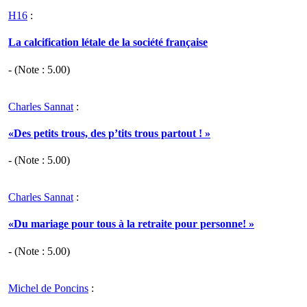
H16
:
La calcification létale de la société française
- (Note :
5.00
)
Charles Sannat
:
«Des petits trous, des p’tits trous partout ! »
- (Note :
5.00
)
Charles Sannat
:
«Du mariage pour tous à la retraite pour personne! »
- (Note :
5.00
)
Michel de Poncins
: