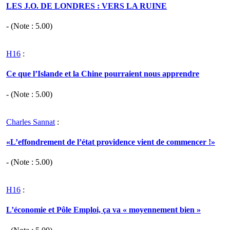
LES J.O. DE LONDRES : VERS LA RUINE
- (Note :
5.00
)
H16
:
Ce que l’Islande et la Chine pourraient nous apprendre
- (Note :
5.00
)
Charles Sannat
:
«L’effondrement de l’état providence vient de commencer !»
- (Note :
5.00
)
H16
:
L’économie et Pôle Emploi, ça va « moyennement bien »