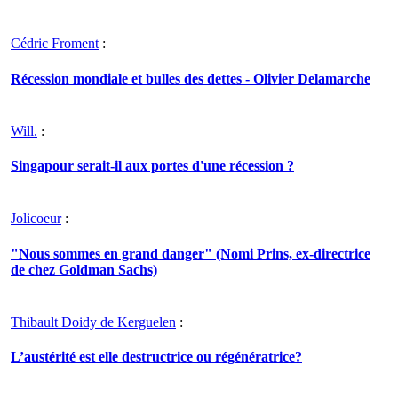
Cédric Froment
:
Récession mondiale et bulles des dettes - Olivier Delamarche
Will.
:
Singapour serait-il aux portes d'une récession ?
Jolicoeur
:
"Nous sommes en grand danger" (Nomi Prins, ex-directrice
de chez Goldman Sachs)
Thibault Doidy de Kerguelen
:
L’austérité est elle destructrice ou régénératrice?