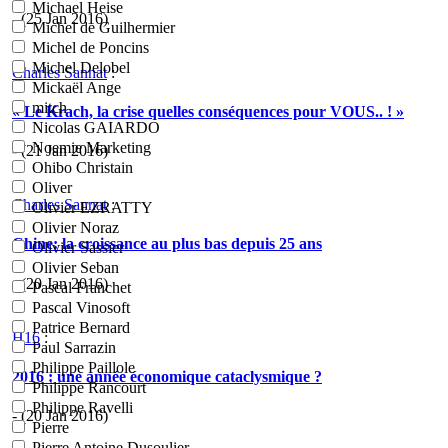
Michael Heise
- (25 Jan 2016)
Michel de Guilhermier
Michel de Poncins
Michel Delobel
Charles Sannat
:
Mickaël Ange
mitch
« Le Krach, la crise quelles conséquences pour VOUS.. ! »
Nicolas GAIARDO
Noemie Marketing
- (21 Jan 2016)
Ohibo Christain
Oliver
Charles Sannat
:
Olivier EZRATTY
Olivier Noraz
Chine: la croissance au plus bas depuis 25 ans
Olivier Sassier
Olivier Seban
- (20 Jan 2016)
Pascal Franchet
Pascal Vinosoft
Patrice Bernard
H16
:
Paul Sarrazin
Philippe Paillole
2016 : une année économique cataclysmique ?
Philippe Rancourt
Philippe Ravelli
- (20 Jan 2016)
Pierre
Pierre Antoine Dusoulier