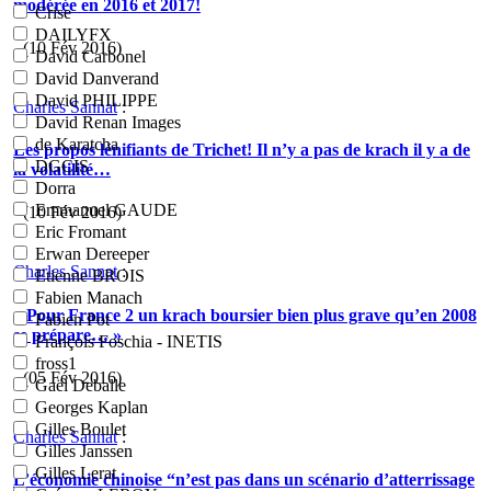
modérée en 2016 et 2017!
Crise
DAILYFX
- (10 Fév 2016)
David Carbonel
David Danverand
David PHILIPPE
Charles Sannat
:
David Renan Images
de Karatcha
Les propos lénifiants de Trichet! Il n’y a pas de krach il y a de
DGCIS
la volatilité…
Dorra
Emmanuel GAUDE
- (10 Fév 2016)
Eric Fromant
Erwan Dereeper
Charles Sannat
:
Etienne BROIS
Fabien Manach
« Pour France 2 un krach boursier bien plus grave qu’en 2008
Fabien Pot
se prépare… »
François Foschia - INETIS
fross1
- (05 Fév 2016)
Gaël Deballe
Georges Kaplan
Gilles Boulet
Charles Sannat
:
Gilles Janssen
Gilles Lerat
L’économie chinoise “n’est pas dans un scénario d’atterrissage