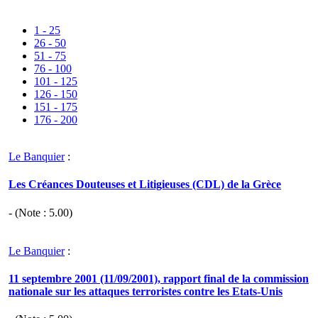
1 - 25
26 - 50
51 - 75
76 - 100
101 - 125
126 - 150
151 - 175
176 - 200
Le Banquier
:
Les Créances Douteuses et Litigieuses (CDL) de la Grèce
- (Note :
5.00
)
Le Banquier
:
11 septembre 2001 (11/09/2001), rapport final de la commission
nationale sur les attaques terroristes contre les Etats-Unis