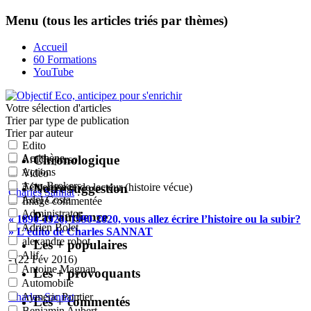
Menu (tous les articles triés par thèmes)
Accueil
60 Formations
YouTube
Votre sélection
d'articles
Trier par type de publication
Trier par auteur
Edito
Acrithène
Chronologique
Article perso
Actions
Vidéo
Actu-Brokers
Notre suggestion
Témoignage de lecteur (histoire vécue)
Charles Sannat
:
Adel Costa
Image commentée
Administrator
Par audience
« 1890-1920, 1990-2020, vous allez écrire l’histoire ou la subir?
Adrien Bolet
» L’édito de Charles SANNAT
alexandre robot
Les + populaires
Alif
- (22 Fév 2016)
Antoine Magnan
Les + provoquants
Automobile
Charles Sannat
:
Aymeric Pontier
Les + commentés
Benjamin Aubert