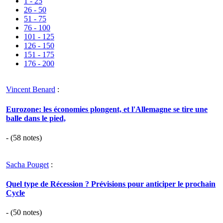
1 - 25
26 - 50
51 - 75
76 - 100
101 - 125
126 - 150
151 - 175
176 - 200
Vincent Benard
:
Eurozone: les économies plongent, et l'Allemagne se tire une
balle dans le pied,
- (
58
notes)
Sacha Pouget
:
Quel type de Récession ? Prévisions pour anticiper le prochain
Cycle
- (
50
notes)