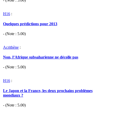
- (Note :
5.00
)
H16
:
Quelques prédictions pour 2013
- (Note :
5.00
)
Acrithène
:
Non, l’Afrique subsaharienne ne décolle pas
- (Note :
5.00
)
H16
:
Le Japon et la France, les deux prochains problèmes
mondiaux ?
- (Note :
5.00
)