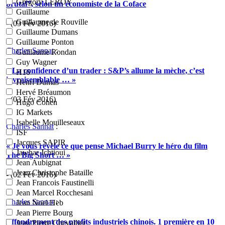
Grégory LEROY
brutal”, selon un économiste de la Coface
Guillaume
Guillaume de Rouville
- (03 Fév 2016)
Guillaume Dumans
Guillaume Ponton
Charles Sannat
:
Guillaume Rondan
Guy Wagner
« La confidence d’un trader : S&P’s allume la mèche, c’est
H16
invraisemblable … »
Henri Dumas
Hervé Bréaumon
- (03 Fév 2016)
Hugo Cohen
IG Markets
Isabelle Mouilleseaux
Charles Sannat
:
ISF
Jacques SAPIR
« Je vous révèle ce que pense Michael Burry le héro du film
Jawhar Jchtioui
The Big Short … »
Jean Aubignat
Jean Christophe Bataille
- (02 Fév 2016)
Jean Francois Faustinelli
Jean Marcel Rocchesani
Charles Sannat
:
Jean Noel Heb
Jean Pierre Bourg
Effondrement des profits industriels chinois. 1 première en 10
Jean Pierre Chevallier