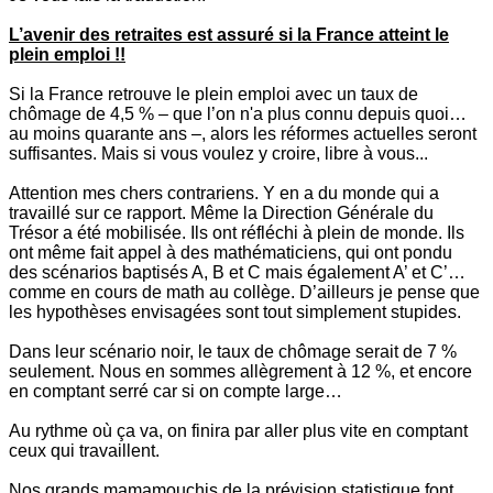
L’avenir des retraites est assuré si la France atteint le
plein emploi !!
Si la France retrouve le plein emploi avec un taux de
chômage de 4,5 % – que l’on n'a plus connu depuis quoi…
au moins quarante ans –, alors les réformes actuelles seront
suffisantes. Mais si vous voulez y croire, libre à vous...
Attention mes chers contrariens. Y en a du monde qui a
travaillé sur ce rapport. Même la Direction Générale du
Trésor a été mobilisée. Ils ont réfléchi à plein de monde. Ils
ont même fait appel à des mathématiciens, qui ont pondu
des scénarios baptisés A, B et C mais également A’ et C’…
comme en cours de math au collège. D’ailleurs je pense que
les hypothèses envisagées sont tout simplement stupides.
Dans leur scénario noir, le taux de chômage serait de 7 %
seulement. Nous en sommes allègrement à 12 %, et encore
en comptant serré car si on compte large…
Au rythme où ça va, on finira par aller plus vite en comptant
ceux qui travaillent.
Nos grands mamamouchis de la prévision statistique font