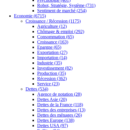
Psychologie
(401)
Robot, Stratégie, Système
(731)
Sentiment de marché
(254)
Economie
(6715)
Croissance / Récession
(1175)
Agriculture
(12)
Chômage & emploi
(292)
Consommation
(65)
Croissance
(163)
Epargne
(65)
Exportation
(27)
Importation
(14)
Industrie
(35)
Investissement
(82)
Production
(35)
Récession
(362)
Service
(23)
Dettes
(534)
Agence de notation
(28)
Dettes Asie
(20)
Dettes de la France
(118)
Dettes des entreprises
(13)
Dettes des ménages
(26)
Dettes Europe
(138)
Dettes USA
(97)