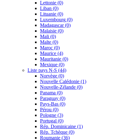
Lettonie
(0)
Liban
(0)
Lituanie
(0)
Luxembourg
(0)
Madagascar
(0)
Malaisie
(0)
Mali
(0)
Malte
(0)
Maroc
(0)
Maurice
(4)
Mauritanie
(0)
Mexique
(0)
Liste pays N-S
(44)
Norvège
(0)
Nouvelle Calédonie
(1)
Nouvelle-Zélande
(0)
Panama
(0)
Paraguay
(0)
Pays-Bas
(0)
Pérou
(0)
Pologne
(3)
Portugal
(0)
Rép. Dominicaine
(1)
Rép. Tchèque
(0)
Roumanie
(36)