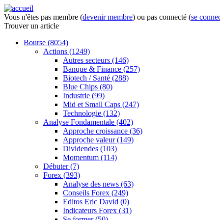
Vous n'êtes pas membre (
devenir membre
) ou pas connecté (
se connec
Trouver
un article
Bourse
(8054)
Actions
(1249)
Autres secteurs
(146)
Banque & Finance
(257)
Biotech / Santé
(288)
Blue Chips
(80)
Industrie
(99)
Mid et Small Caps
(247)
Technologie
(132)
Analyse Fondamentale
(402)
Approche croissance
(36)
Approche valeur
(149)
Dividendes
(103)
Momentum
(114)
Débuter
(7)
Forex
(393)
Analyse des news
(63)
Conseils Forex
(249)
Editos Eric David
(0)
Indicateurs Forex
(31)
Se former
(50)