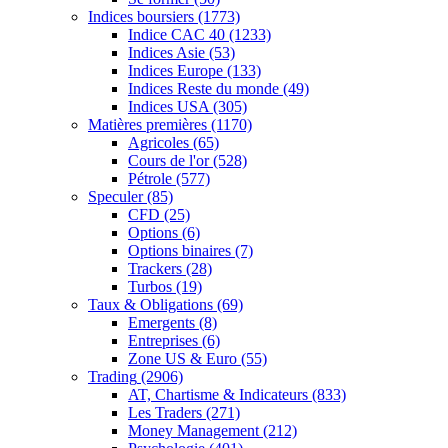
Indices boursiers
(1773)
Indice CAC 40
(1233)
Indices Asie
(53)
Indices Europe
(133)
Indices Reste du monde
(49)
Indices USA
(305)
Matières premières
(1170)
Agricoles
(65)
Cours de l'or
(528)
Pétrole
(577)
Speculer
(85)
CFD
(25)
Options
(6)
Options binaires
(7)
Trackers
(28)
Turbos
(19)
Taux & Obligations
(69)
Emergents
(8)
Entreprises
(6)
Zone US & Euro
(55)
Trading
(2906)
AT, Chartisme & Indicateurs
(833)
Les Traders
(271)
Money Management
(212)