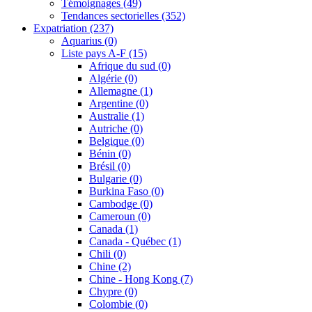
Témoignages
(49)
Tendances sectorielles
(352)
Expatriation
(237)
Aquarius
(0)
Liste pays A-F
(15)
Afrique du sud
(0)
Algérie
(0)
Allemagne
(1)
Argentine
(0)
Australie
(1)
Autriche
(0)
Belgique
(0)
Bénin
(0)
Brésil
(0)
Bulgarie
(0)
Burkina Faso
(0)
Cambodge
(0)
Cameroun
(0)
Canada
(1)
Canada - Québec
(1)
Chili
(0)
Chine
(2)
Chine - Hong Kong
(7)
Chypre
(0)
Colombie
(0)