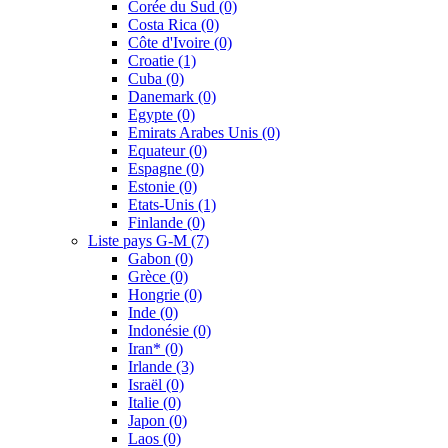
Corée du Sud
(0)
Costa Rica
(0)
Côte d'Ivoire
(0)
Croatie
(1)
Cuba
(0)
Danemark
(0)
Egypte
(0)
Emirats Arabes Unis
(0)
Equateur
(0)
Espagne
(0)
Estonie
(0)
Etats-Unis
(1)
Finlande
(0)
Liste pays G-M
(7)
Gabon
(0)
Grèce
(0)
Hongrie
(0)
Inde
(0)
Indonésie
(0)
Iran*
(0)
Irlande
(3)
Israël
(0)
Italie
(0)
Japon
(0)
Laos
(0)