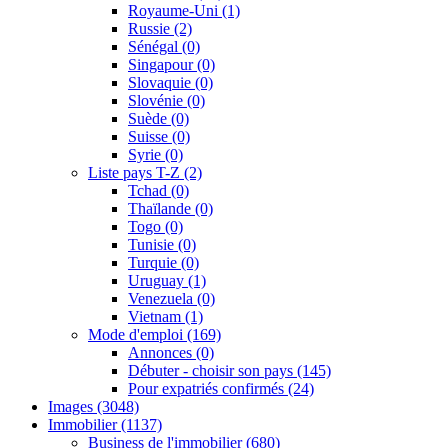
Royaume-Uni
(1)
Russie
(2)
Sénégal
(0)
Singapour
(0)
Slovaquie
(0)
Slovénie
(0)
Suède
(0)
Suisse
(0)
Syrie
(0)
Liste pays T-Z
(2)
Tchad
(0)
Thaïlande
(0)
Togo
(0)
Tunisie
(0)
Turquie
(0)
Uruguay
(1)
Venezuela
(0)
Vietnam
(1)
Mode d'emploi
(169)
Annonces
(0)
Débuter - choisir son pays
(145)
Pour expatriés confirmés
(24)
Images
(3048)
Immobilier
(1137)
Business de l'immobilier
(680)