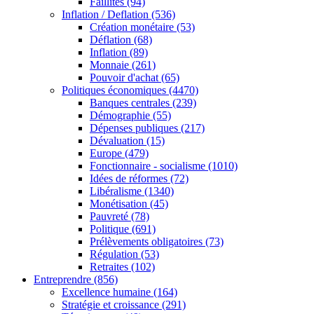
Faillites
(94)
Inflation / Deflation
(536)
Création monétaire
(53)
Déflation
(68)
Inflation
(89)
Monnaie
(261)
Pouvoir d'achat
(65)
Politiques économiques
(4470)
Banques centrales
(239)
Démographie
(55)
Dépenses publiques
(217)
Dévaluation
(15)
Europe
(479)
Fonctionnaire - socialisme
(1010)
Idées de réformes
(72)
Libéralisme
(1340)
Monétisation
(45)
Pauvreté
(78)
Politique
(691)
Prélèvements obligatoires
(73)
Régulation
(53)
Retraites
(102)
Entreprendre
(856)
Excellence humaine
(164)
Stratégie et croissance
(291)