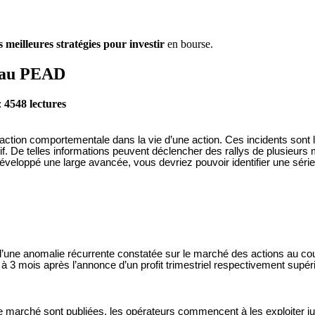
 meilleures stratégies pour investir
en bourse.
e au PEAD
:
4548 lectures
action comportementale dans la vie d’une action. Ces incidents sont 
actif. De telles informations peuvent déclencher des rallys de plusieu
 développé une large avancée, vous devriez pouvoir identifier une sér
t d’une anomalie récurrente constatée sur le marché des actions au cou
1 à 3 mois après
l’annonce d’un profit trimestriel respectivement supé
de marché sont publiées, les opérateurs commencent à les exploiter 