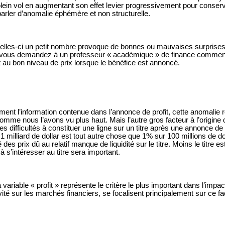
 plein vol en augmentant son effet levier progressivement pour conser
arler d’anomalie éphémère et non structurelle.
 celles-ci un petit nombre provoque de bonnes ou mauvaises surprises.
 si vous demandez à un professeur « académique » de finance comment
nt au bon niveau de prix lorsque le bénéfice est annoncé.
ent l’information contenue dans l’annonce de profit, cette anomalie re
 comme nous l’avons vu plus haut. Mais l’autre gros facteur à l’origi
 difficultés à constituer une ligne sur un titre après une annonce de 
 milliard de dollar est tout autre chose que 1% sur 100 millions de doll
s prix dû au relatif manque de liquidité sur le titre. Moins le titre est
s’intéresser au titre sera important.
ariable « profit » représente le critère le plus important dans l’imp
vité sur les marchés financiers, se focalisent principalement sur ce f