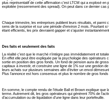
plus représentatif de cette affirmation c’est LTCM qui a explosé en
exploitée (resserrement des spread). On peut dans ce dernier cas p
Chaque trimestre, les entreprises publient leurs résultats, et parmi
sens de la surprise et sur une période d’environ 2 mois. Pourtant
étant efficients, les prix devraient gapper et s’ajuster instantanéme
Des faits et seulement des faits
La réalité c’est que
le marché n’intègre pas immédiatement et totalem
En effet elle peut être expliquée par la psychologie des opérateurs
sortie en position des gros fonds. Un fond de pension aura de grosses
capitaux à investir, et construire une ligne de 1% sur une gestion de 1
leurs achats sur plusieurs semaines afin d’éviter un envol démesuré de
Plus l’annonce est hors consensus et plus le nombre de gros fonds à 
En somme, le compte rendu de l’étude Ball et Brown explique que la v
terme. Autrement dit, les gros opérateurs qui génèrent 70% de l’acti
d’accumulation ou de liquidation d’une ligne dans leur portefeuille.