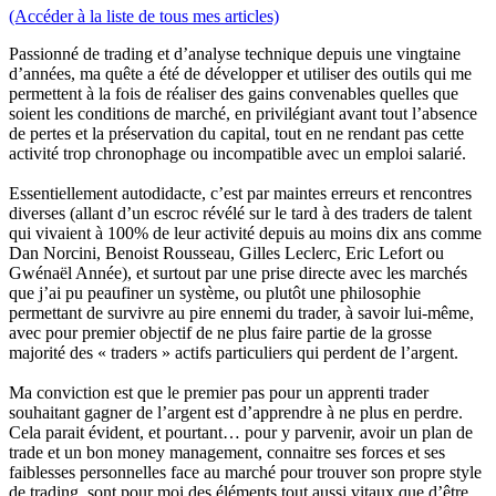
(Accéder à la liste de tous mes articles)
Passionné de trading et d’analyse technique depuis une vingtaine
d’années, ma quête a été de développer et utiliser des outils qui me
permettent à la fois de réaliser des gains convenables quelles que
soient les conditions de marché, en privilégiant avant tout l’absence
de pertes et la préservation du capital, tout en ne rendant pas cette
activité trop chronophage ou incompatible avec un emploi salarié.
Essentiellement autodidacte, c’est par maintes erreurs et rencontres
diverses (allant d’un escroc révélé sur le tard à des traders de talent
qui vivaient à 100% de leur activité depuis au moins dix ans comme
Dan Norcini, Benoist Rousseau, Gilles Leclerc, Eric Lefort ou
Gwénaël Année), et surtout par une prise directe avec les marchés
que j’ai pu peaufiner un système, ou plutôt une philosophie
permettant de survivre au pire ennemi du trader, à savoir lui-même,
avec pour premier objectif de ne plus faire partie de la grosse
majorité des « traders » actifs particuliers qui perdent de l’argent.
Ma conviction est que le premier pas pour un apprenti trader
souhaitant gagner de l’argent est d’apprendre à ne plus en perdre.
Cela parait évident, et pourtant… pour y parvenir, avoir un plan de
trade et un bon money management, connaitre ses forces et ses
faiblesses personnelles face au marché pour trouver son propre style
de trading, sont pour moi des éléments tout aussi vitaux que d’être