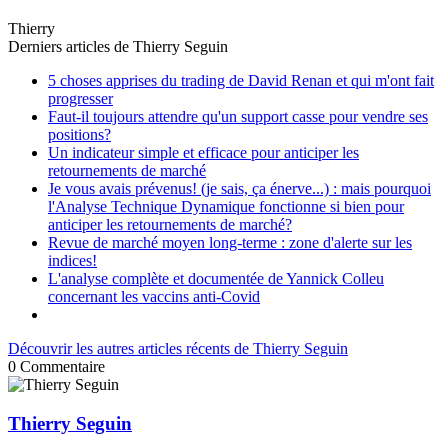
Thierry
Derniers articles de
Thierry Seguin
5 choses apprises du trading de David Renan et qui m'ont fait
progresser
Faut-il toujours attendre qu'un support casse pour vendre ses
positions?
Un indicateur simple et efficace pour anticiper les
retournements de marché
Je vous avais prévenus! (je sais, ça énerve...) : mais pourquoi
l'Analyse Technique Dynamique fonctionne si bien pour
anticiper les retournements de marché?
Revue de marché moyen long-terme : zone d'alerte sur les
indices!
L'analyse complète et documentée de Yannick Colleu
concernant les vaccins anti-Covid
Découvrir les autres articles récents de Thierry Seguin
0
Commentaire
Thierry Seguin