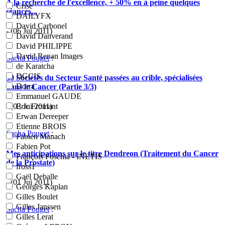
A la recherche de l'excellence, + 50% en à peine quelques
Crise
séances...
DAILYFX
David Carbonel
- (06 Jui 2011)
David Danverand
David PHILIPPE
David Renan Images
Sacha Pouget
:
de Karatcha
DGCIS
30 Sociétés du Secteur Santé passées au crible, spécialisées
Dorra
dans le Cancer (Partie 3/3)
Emmanuel GAUDE
- (03 Jui 2011)
Eric Fromant
Erwan Dereeper
Etienne BROIS
Sacha Pouget
:
Fabien Manach
Fabien Pot
Mes anticipations sur le titre Dendreon (Traitement du Cancer
François Foschia - INETIS
de la Prostate)
fross1
Gaël Deballe
- (01 Jui 2011)
Georges Kaplan
Gilles Boulet
Gilles Janssen
Sacha Pouget
:
Gilles Lerat