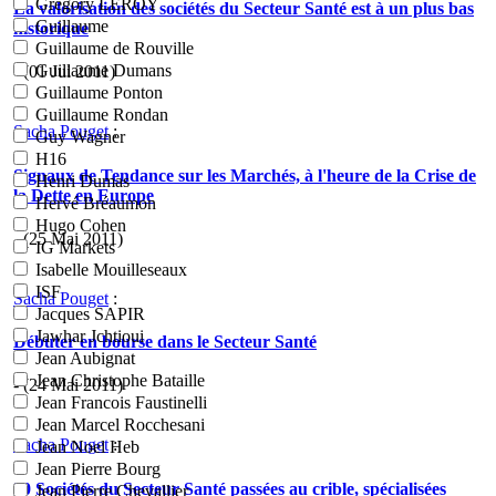
Grégory LEROY
La valorisation des sociétés du Secteur Santé est à un plus bas
Guillaume
historique
Guillaume de Rouville
Guillaume Dumans
- (01 Jui 2011)
Guillaume Ponton
Guillaume Rondan
Sacha Pouget
:
Guy Wagner
H16
Signaux de Tendance sur les Marchés, à l'heure de la Crise de
Henri Dumas
la Dette en Europe
Hervé Bréaumon
Hugo Cohen
- (25 Mai 2011)
IG Markets
Isabelle Mouilleseaux
ISF
Sacha Pouget
:
Jacques SAPIR
Jawhar Jchtioui
Débuter en bourse dans le Secteur Santé
Jean Aubignat
Jean Christophe Bataille
- (24 Mai 2011)
Jean Francois Faustinelli
Jean Marcel Rocchesani
Sacha Pouget
:
Jean Noel Heb
Jean Pierre Bourg
30 Sociétés du Secteur Santé passées au crible, spécialisées
Jean Pierre Chevallier