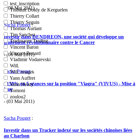
test_inscription
- (08 Mai 2011)
Thibault Doidy de Kerguelen
Thierry Collart
Thierry Seguin
Sacha Pouget
:
Thomas Aurlant
Tim Sanchez
Investir dans DENDREON, une société qui développe un
Tradosaure Trading
traitement révolutionnaire contre le Cancer
Vincent Baron
Vincent Benard
- (06 Mai 2011)
Vladimir Vodarevski
Will.
Sacha Pouget
:
Will. images
Yann Auffret
+150% en 5 séances sur la position "Viagra" (VIVUS) - Mise à
Yann Henry
jour
Yomoni
zoulou2
- (03 Mai 2011)
Sacha Pouget
:
Investir dans un Tracker indexé sur les sociétés chinoises liées
au Charbon