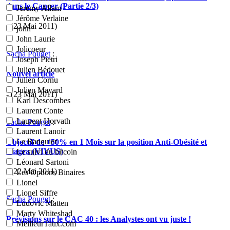
dans le Cancer (Partie 2/3)
Jeremy Allam
Jérôme Verlaine
- (23 Mai 2011)
john
John Laurie
Jolicoeur
Sacha Pouget
:
Joseph Pietri
Julien Bédouet
Nouvel article
Julien Cornu
Julien Mayard
- (23 Mai 2011)
Karl Descombes
Laurent Conte
Laurent Horvath
Sacha Pouget
:
Laurent Lanoir
Le Banquier
Objectif de +50% en 1 Mois sur la position Anti-Obésité et
Viagra (VIVUS)
Le suivi du bitcoin
Léonard Sartoni
- (22 Mai 2011)
Les Options Binaires
Lionel
Lionel Siffre
Sacha Pouget
:
Ludovic Matten
Marty Whiteshad
Prévisions sur le CAC 40 : les Analystes ont vu juste !
MeilleurTaux.com