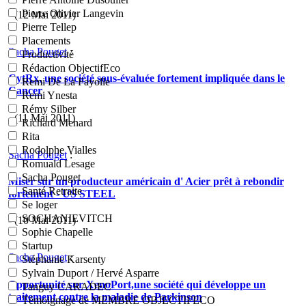
Pierre Olivier Langevin
- (12 Mai 2011)
Pierre Tellep
Placements
Sacha Pouget
:
Productivité
Rédaction ObjectifEco
CytRx, une société sous-évaluée fortement impliquée dans le
Remi De La Fayolle
Cancer
Remi Ynesta
Rémy Silber
- (11 Mai 2011)
Richard Menard
Rita
Rodolphe Vialles
Sacha Pouget
:
Romuald Lesage
Sacha Pouget
Miser sur un producteur américain d' Acier prêt à rebondir
Santé Retraite
fortement - US STEEL
Se loger
SOCHANIEVITCH
- (10 Mai 2011)
Sophie Chapelle
Startup
Sacha Pouget
:
Stéphanie Karsenty
Sylvain Duport / Hervé Asparre
Opportunité sur XenoPort,une société qui développe un
Tanguy CARADEC
traitement contre la maladie de Parkinson
Témoignage de MEMBRE OBJECTIFECO