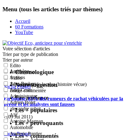
Menu (tous les articles triés par thèmes)
Accueil
60 Formations
YouTube
Votre sélection
d'articles
Trier par type de publication
Trier par auteur
Edito
Acrithène
Chronologique
Article perso
Actions
Vidéo
Actu-Brokers
Notre suggestion
Témoignage de lecteur (histoire vécue)
Sacha Pouget
:
Adel Costa
Image commentée
Administrator
Par audience
En bourse, 85% des rumeurs de rachat véhiculées par la
Adrien Bolet
presse et les analystes sont fausses
alexandre robot
Les + populaires
Alif
- (09 Jui 2011)
Antoine Magnan
Les + provoquants
Automobile
Sacha Pouget
:
Aymeric Pontier
Les + commentés
Benjamin Aubert