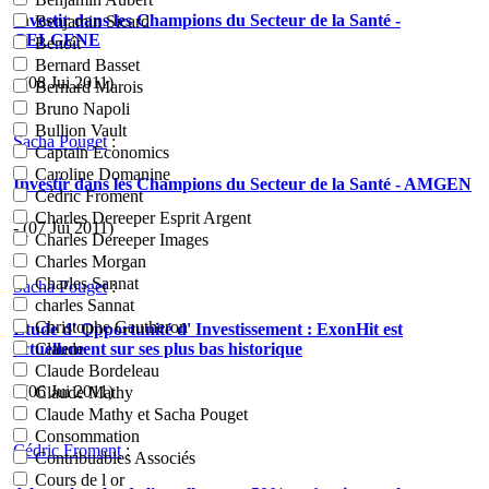
Investir dans les Champions du Secteur de la Santé -
Benjamin Sicard
CELGENE
Benoît
Bernard Basset
- (08 Jui 2011)
Bernard Marois
Bruno Napoli
Bullion Vault
Sacha Pouget
:
Captain Economics
Caroline Domanine
Investir dans les Champions du Secteur de la Santé - AMGEN
Cédric Froment
Charles Dereeper Esprit Argent
- (07 Jui 2011)
Charles Dereeper Images
Charles Morgan
Charles Sannat
Sacha Pouget
:
charles Sannat
Christophe Gautheron
Etude d' Opportunité d' Investissement : ExonHit est
actuellement sur ses plus bas historique
Claude
Claude Bordeleau
- (06 Jui 2011)
Claude Mathy
Claude Mathy et Sacha Pouget
Consommation
Cédric Froment
:
Contribuables Associés
Cours de l or