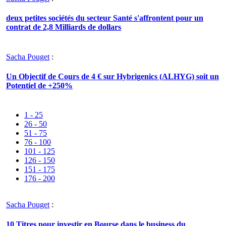
deux petites sociétés du secteur Santé s'affrontent pour un
contrat de 2,8 Milliards de dollars
Sacha Pouget
:
Un Objectif de Cours de 4 € sur Hybrigenics (ALHYG) soit un
Potentiel de +250%
1 - 25
26 - 50
51 - 75
76 - 100
101 - 125
126 - 150
151 - 175
176 - 200
Sacha Pouget
:
10 Titres pour investir en Bourse dans le business du