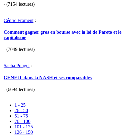
- (7154 lectures)
Cédric Froment
:
Comment gagner gros en bourse avec la loi de Pareto et le
capitalisme
- (7049 lectures)
Sacha Pouget
:
GENFIT dans la NASH et ses comparables
- (6694 lectures)
1 - 25
26 - 50
51 - 75
76 - 100
101 - 125
126 - 150