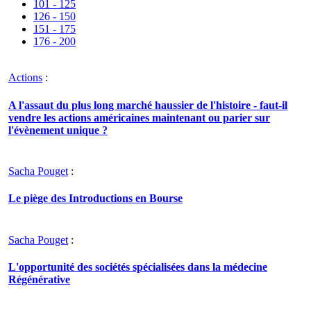
101 - 125
126 - 150
151 - 175
176 - 200
Actions
:
A l'assaut du plus long marché haussier de l'histoire - faut-il
vendre les actions américaines maintenant ou parier sur
l'évènement unique ?
Sacha Pouget
:
Le piège des Introductions en Bourse
Sacha Pouget
:
L'opportunité des sociétés spécialisées dans la médecine
Régénérative