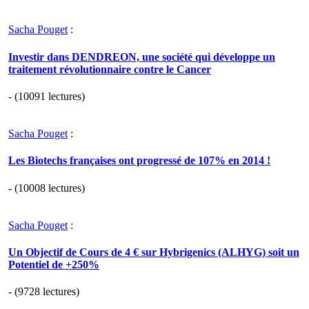
Sacha Pouget
:
Investir dans DENDREON, une société qui développe un
traitement révolutionnaire contre le Cancer
- (10091 lectures)
Sacha Pouget
:
Les Biotechs françaises ont progressé de 107% en 2014 !
- (10008 lectures)
Sacha Pouget
:
Un Objectif de Cours de 4 € sur Hybrigenics (ALHYG) soit un
Potentiel de +250%
- (9728 lectures)