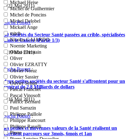
Michael Heise
- (21 Mai 2011)
Michel de Guilhermier
Michel de Poncins
Michel Delobel
Sacha Pouget
:
Mickaël Ange
mitch
30 Sociétés du Secteur Santé passées au crible, spécialisées
Nicolas GAIARDO
dans le Cancer (Partie 1/3)
Noemie Marketing
Ohibo Christain
- (19 Mai 2011)
Oliver
Olivier EZRATTY
Sacha Pouget
:
Olivier Noraz
Olivier Sassier
deux petites sociétés du secteur Santé s'affrontent pour un
Olivier Seban
contrat de 2,8 Milliards de dollars
Pascal Franchet
Pascal Vinosoft
- (16 Mai 2011)
Patrice Bernard
Paul Sarrazin
Philippe Paillole
Sacha Pouget
:
Philippe Rancourt
Philippe Ravelli
les petites et moyennes valeurs de la Santé réalisent un
Pierre
excellent parcours sur 3mois, 6mois et 1an
Pierre Antoine Dusoulier