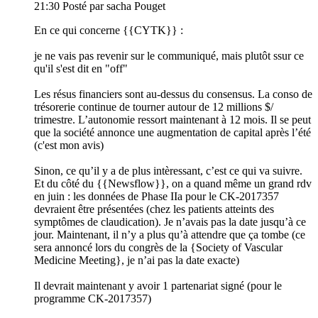
21:30
Posté par sacha Pouget
En ce qui concerne {{CYTK}} :
je ne vais pas revenir sur le communiqué, mais plutôt ssur ce
qu'il s'est dit en "off"
Les résus financiers sont au-dessus du consensus. La conso de
trésorerie continue de tourner autour de 12 millions $/
trimestre. L’autonomie ressort maintenant à 12 mois. Il se peut
que la société annonce une augmentation de capital après l’été
(c'est mon avis)
Sinon, ce qu’il y a de plus intèressant, c’est ce qui va suivre.
Et du côté du {{Newsflow}}, on a quand même un grand rdv
en juin : les données de Phase IIa pour le CK-2017357
devraient être présentées (chez les patients atteints des
symptômes de claudication). Je n’avais pas la date jusqu’à ce
jour. Maintenant, il n’y a plus qu’à attendre que ça tombe (ce
sera annoncé lors du congrès de la {Society of Vascular
Medicine Meeting}, je n’ai pas la date exacte)
Il devrait maintenant y avoir 1 partenariat signé (pour le
programme CK-2017357)