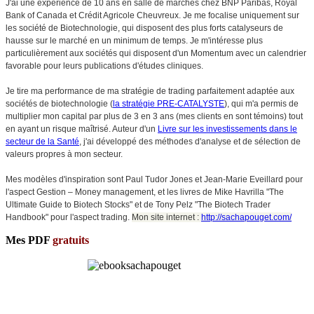
J'ai une expérience de 10 ans en salle de marchés chez BNP Paribas, Royal
Bank of Canada et Crédit Agricole Cheuvreux. Je me focalise uniquement sur
les société de Biotechnologie, qui disposent des plus forts catalyseurs de
hausse sur le marché en un minimum de temps. Je m'intéresse plus
particulièrement aux sociétés qui disposent d'un Momentum avec un calendrier
favorable pour leurs publications d'études cliniques.
Je tire ma performance de ma stratégie de trading parfaitement adaptée aux
sociétés de biotechnologie (
la stratégie PRE-CATALYSTE
), qui m'a permis de
multiplier
mon capital
par plus de 3 en 3 ans (mes clients en sont témoins) tout
en ayant un risque maîtrisé. Auteur d'un
Livre sur les investissements dans le
secteur de la Santé
, j'ai développé des méthodes d'analyse et de sélection de
valeurs propres à mon secteur.
Mes modèles d'inspiration sont Paul Tudor Jones et Jean-Marie Eveillard pour
l'aspect Gestion – Money management, et les livres de Mike Havrilla "The
Ultimate Guide to Biotech Stocks" et de Tony Pelz "The Biotech Trader
Handbook" pour l'aspect trading.
Mon site internet :
http://sachapouget.com/
Mes PDF
gratuits