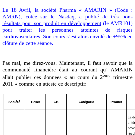
Le 18 Avril, la société Pharma « AMARIN » (Code :
AMRN), cotée sur le Nasdaq, a
publié de très bons
résultats pour son produit en développement
(le AMR101)
pour traiter les personnes atteintes de risques
cardiovasculaires. Son cours s’est alors envolé de +95% en
clôture de cette séance.
Pas mal, me direz-vous. Maintenant, il faut savoir que la
communauté financière était au courant qu’ AMARIN
ème
allait publier ces données « au cours du 2
trimestre
2011 » comme en atteste ce descriptif:
Société
Ticker
CB
Catégorie
Produit
La d
critè
nove
résu