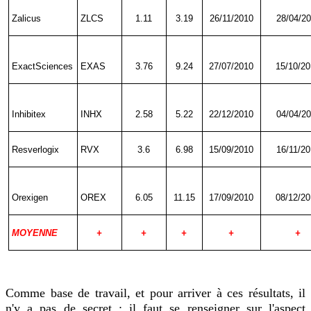
Zalicus
ZLCS
1.11
3.19
26/11/2010
28/04/2
ExactSciences
EXAS
3.76
9.24
27/07/2010
15/10/2
Inhibitex
INHX
2.58
5.22
22/12/2010
04/04/2
Resverlogix
RVX
3.6
6.98
15/09/2010
16/11/2
Orexigen
OREX
6.05
11.15
17/09/2010
08/12/2
MOYENNE
+
+
+
+
+
Comme base de travail, et pour arriver à ces résultats, il
n'y a pas de secret : il faut se renseigner sur l'aspect