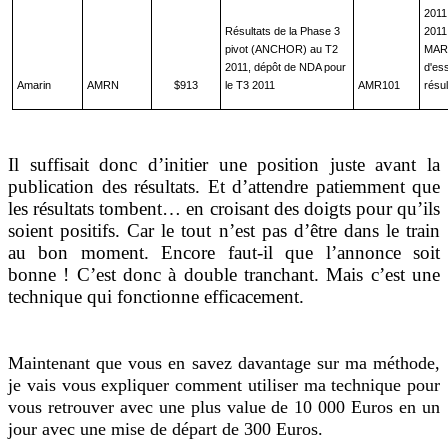
2011
Résultats de la Phase 3
2011,
pivot (ANCHOR) au T2
MARI
2011, dépôt de NDA pour
d'es
Amarin
AMRN
$913
le T3 2011
AMR101
résu
Il suffisait donc d’initier une position juste avant la
publication des résultats. Et d’attendre patiemment que
les résultats tombent… en croisant des doigts pour qu’ils
soient positifs. Car le tout n’est pas d’être dans le train
au bon moment. Encore faut-il que l’annonce soit
bonne ! C’est donc à double tranchant. Mais c’est une
technique qui fonctionne efficacement.
Maintenant que vous en savez davantage sur ma méthode,
je vais vous expliquer comment utiliser ma technique pour
vous retrouver avec une plus value de 10 000 Euros en un
jour avec une mise de départ de 300 Euros.