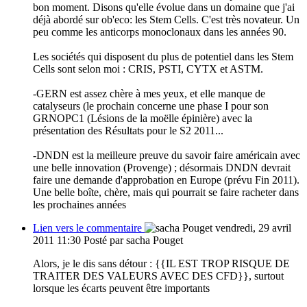
bon moment. Disons qu'elle évolue dans un domaine que j'ai
déjà abordé sur ob'eco: les Stem Cells. C'est très novateur. Un
peu comme les anticorps monoclonaux dans les années 90.
Les sociétés qui disposent du plus de potentiel dans les Stem
Cells sont selon moi : CRIS, PSTI, CYTX et ASTM.
-GERN est assez chère à mes yeux, et elle manque de
catalyseurs (le prochain concerne une phase I pour son
GRNOPC1 (Lésions de la moëlle épinière) avec la
présentation des Résultats pour le S2 2011...
-DNDN est la meilleure preuve du savoir faire américain avec
une belle innovation (Provenge) ; désormais DNDN devrait
faire une demande d'approbation en Europe (prévu Fin 2011).
Une belle boîte, chère, mais qui pourrait se faire racheter dans
les prochaines années
Lien vers le commentaire
vendredi, 29 avril
2011 11:30
Posté par sacha Pouget
Alors, je le dis sans détour : {{IL EST TROP RISQUE DE
TRAITER DES VALEURS AVEC DES CFD}}, surtout
lorsque les écarts peuvent être importants