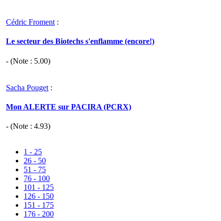
Cédric Froment
:
Le secteur des Biotechs s'enflamme (encore!)
- (Note :
5.00
)
Sacha Pouget
:
Mon ALERTE sur PACIRA (PCRX)
- (Note :
4.93
)
1 - 25
26 - 50
51 - 75
76 - 100
101 - 125
126 - 150
151 - 175
176 - 200