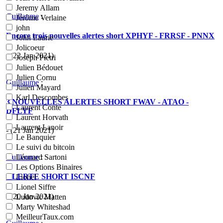
Jeremy Allam
Guillaume
:
Jérôme Verlaine
john
Encore trois nouvelles alertes short XPHYF - FRRSF - PNNX
John Laurie
Jolicoeur
- (22 Jan 2021)
Joseph Pietri
Julien Bédouet
Julien Cornu
Guillaume
:
Julien Mayard
Karl Descombes
3 NOUVELLES ALERTES SHORT FWAV - ATAO -
Laurent Conte
DFLYF
Laurent Horvath
Laurent Lanoir
- (21 Jan 2021)
Le Banquier
Le suivi du bitcoin
Guillaume
:
Léonard Sartoni
Les Options Binaires
ALERTE SHORT ISCNF
Lionel
Lionel Siffre
- (20 Jan 2021)
Ludovic Matten
Marty Whiteshad
MeilleurTaux.com