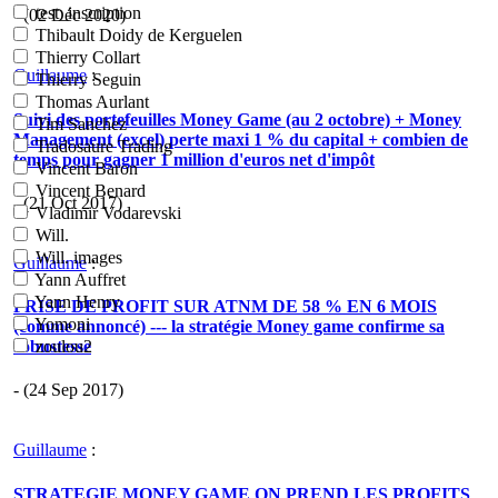
test_inscription
- (02 Déc 2020)
Thibault Doidy de Kerguelen
Thierry Collart
Guillaume
:
Thierry Seguin
Thomas Aurlant
Suivi des portefeuilles Money Game (au 2 octobre) + Money
Tim Sanchez
Management (excel) perte maxi 1 % du capital + combien de
Tradosaure Trading
temps pour gagner 1 million d'euros net d'impôt
Vincent Baron
Vincent Benard
- (21 Oct 2017)
Vladimir Vodarevski
Will.
Will. images
Guillaume
:
Yann Auffret
Yann Henry
PRISE DE PROFIT SUR ATNM DE 58 % EN 6 MOIS
Yomoni
(comme annoncé) --- la stratégie Money game confirme sa
robustesse
zoulou2
- (24 Sep 2017)
Guillaume
:
STRATEGIE MONEY GAME ON PREND LES PROFITS