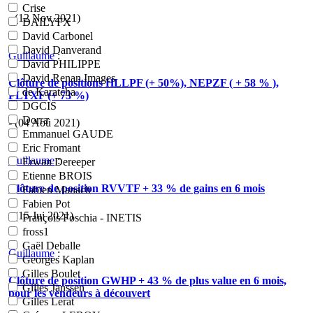
Crise
- (12 Nov 2021)
DAILYFX
David Carbonel
David Danverand
Guillaume
:
David PHILIPPE
David Renan Images
Clôture de positions HLLPF (+ 50%), NEPZF ( + 58 % ),
de Karatcha
PLTXF (+ 73 %)
DGCIS
Dorra
- (04 Aoû 2021)
Emmanuel GAUDE
Eric Fromant
Guillaume
:
Erwan Dereeper
Etienne BROIS
Clôture de position RVVTF + 33 % de gains en 6 mois
Fabien Manach
Fabien Pot
- (15 Jui 2021)
François Foschia - INETIS
fross1
Gaël Deballe
Guillaume
:
Georges Kaplan
Gilles Boulet
Clôture de position GWHP + 43 % de plus value en 6 mois,
Gilles Janssen
pour les vendeurs à découvert
Gilles Lerat