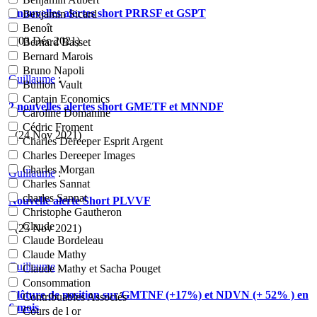
2 nouvelles alertes short PRRSF et GSPT
Benjamin Sicard
Benoît
- (03 Déc 2021)
Bernard Basset
Bernard Marois
Bruno Napoli
Guillaume
:
Bullion Vault
Captain Economics
2 nouvelles alertes short GMETF et MNNDF
Caroline Domanine
Cédric Froment
- (24 Nov 2021)
Charles Dereeper Esprit Argent
Charles Dereeper Images
Charles Morgan
Guillaume
:
Charles Sannat
charles Sannat
Nouvelle alerte Short PLVVF
Christophe Gautheron
Claude
- (23 Nov 2021)
Claude Bordeleau
Claude Mathy
Guillaume
:
Claude Mathy et Sacha Pouget
Consommation
Clôture de position sur GMTNF (+17%) et NDVN (+ 52% ) en
Contribuables Associés
6 mois
Cours de l or