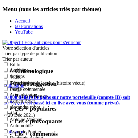
Menu (tous les articles triés par thèmes)
Accueil
60 Formations
YouTube
Votre sélection
d'articles
Trier par type de publication
Trier par auteur
Edito
Acrithène
Chronologique
Article perso
Actions
Vidéo
Actu-Brokers
Notre suggestion
Témoignage de lecteur (histoire vécue)
Guillaume
:
Adel Costa
Image commentée
Administrator
Par audience
10 000 dollars de gains sur notre portefeuille (compte IB) soit
Adrien Bolet
10 %, ça c'est passé ici en live avec vous (comme prévu).
alexandre robot
Les + populaires
Alif
- (20 Déc 2021)
Antoine Magnan
Les + provoquants
Automobile
Guillaume
:
Aymeric Pontier
Les + commentés
Benjamin Aubert