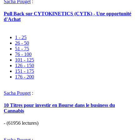
Sacha Pouget
:
Pull Back sur CYTOKINETICS (CYTK) - Une opportunité
d'Achat
1 - 25
26 - 50
51 - 75
76 - 100
101 - 125
126 - 150
151 - 175
176 - 200
Sacha Pouget
:
10 Titres pour investir en Bourse dans le business du
Cannabis
- (61956 lectures)
Sacha Pouget
: