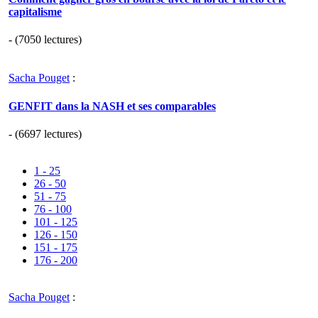
capitalisme
- (7050 lectures)
Sacha Pouget
:
GENFIT dans la NASH et ses comparables
- (6697 lectures)
1 - 25
26 - 50
51 - 75
76 - 100
101 - 125
126 - 150
151 - 175
176 - 200
Sacha Pouget
: