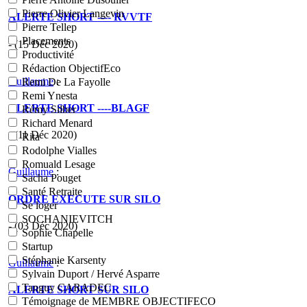
Pierre Olivier Langevin
ALERTE SHORT ---- RVVTF
Pierre Tellep
Placements
- (15 Déc 2020)
Productivité
Rédaction ObjectifEco
Guillaume
:
Remi De La Fayolle
Remi Ynesta
ALERTE SHORT ----BLAGF
Rémy Silber
Richard Menard
- (11 Déc 2020)
Rita
Rodolphe Vialles
Romuald Lesage
Guillaume
:
Sacha Pouget
Santé Retraite
ORDRE EXECUTE SUR SILO
Se loger
SOCHANIEVITCH
- (03 Déc 2020)
Sophie Chapelle
Startup
Stéphanie Karsenty
Guillaume
:
Sylvain Duport / Hervé Asparre
Tanguy CARADEC
ALERTE SHORT SUR SILO
Témoignage de MEMBRE OBJECTIFECO