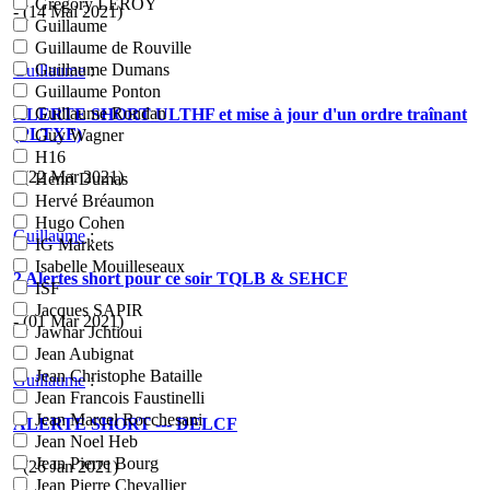
Grégory LEROY
- (14 Mai 2021)
Guillaume
Guillaume de Rouville
Guillaume Dumans
Guillaume
:
Guillaume Ponton
Guillaume Rondan
ALERTE SHORT ULTHF et mise à jour d'un ordre traînant
(PLTXF)
Guy Wagner
H16
- (22 Mar 2021)
Henri Dumas
Hervé Bréaumon
Hugo Cohen
Guillaume
:
IG Markets
Isabelle Mouilleseaux
2 Alertes short pour ce soir TQLB & SEHCF
ISF
Jacques SAPIR
- (01 Mar 2021)
Jawhar Jchtioui
Jean Aubignat
Jean Christophe Bataille
Guillaume
:
Jean Francois Faustinelli
Jean Marcel Rocchesani
ALERTE SHORT --- DELCF
Jean Noel Heb
Jean Pierre Bourg
- (26 Jan 2021)
Jean Pierre Chevallier