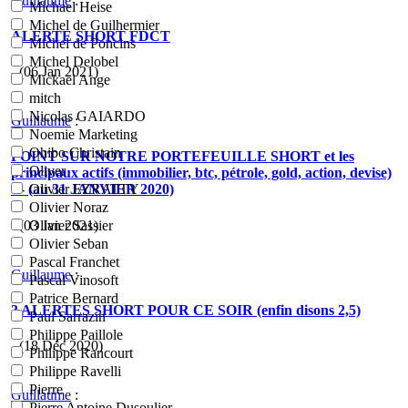
Guillaume
:
Michael Heise
Michel de Guilhermier
ALERTE SHORT FDCT
Michel de Poncins
Michel Delobel
- (06 Jan 2021)
Mickaël Ange
mitch
Nicolas GAIARDO
Guillaume
:
Noemie Marketing
Ohibo Christain
POINT SUR NOTRE PORTEFEUILLE SHORT et les
Oliver
principaux actifs (immobilier, btc, pétrole, gold, action, devise)
--- (au 31 JANVIER 2020)
Olivier EZRATTY
Olivier Noraz
- (03 Jan 2021)
Olivier Sassier
Olivier Seban
Pascal Franchet
Guillaume
:
Pascal Vinosoft
Patrice Bernard
3 ALERTES SHORT POUR CE SOIR (enfin disons 2,5)
Paul Sarrazin
Philippe Paillole
- (18 Déc 2020)
Philippe Rancourt
Philippe Ravelli
Pierre
Guillaume
:
Pierre Antoine Dusoulier