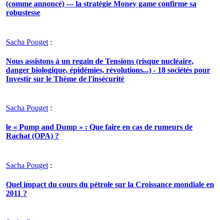
(comme annoncé) --- la stratégie Money game confirme sa
robustesse
Sacha Pouget
:
Nous assistons à un regain de Tensions (risque nucléaire,
danger biologique, épidémies, révolutions...) - 18 sociétés pour
Investir sur le Thème de l'insécurité
Sacha Pouget
:
le « Pump and Dump » : Que faire en cas de rumeurs de
Rachat (OPA) ?
Sacha Pouget
:
Quel impact du cours du pétrole sur la Croissance mondiale en
2011 ?