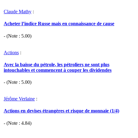
Claude Mathy
:
Acheter l’indice Russe mais en connaissance de cause
- (Note :
5.00
)
Actions
:
Avec la baisse du pétrole, les pétroliers ne sont plus
intouchables et commencent à couper les dividendes
- (Note :
5.00
)
Jérôme Verlaine
:
Actions en devises étrangères et risque de monnaie (1/4)
- (Note :
4.84
)