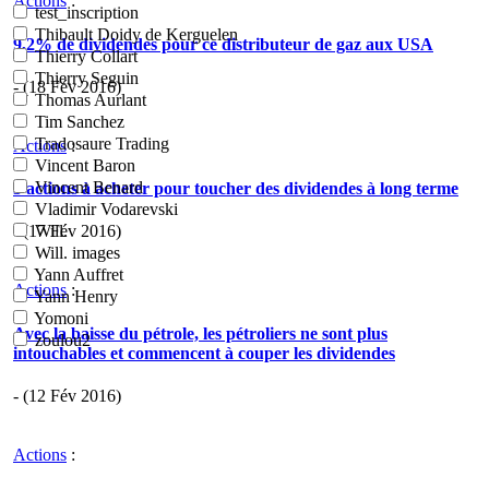
Actions
:
test_inscription
Thibault Doidy de Kerguelen
9,2% de dividendes pour ce distributeur de gaz aux USA
Thierry Collart
Thierry Seguin
- (18 Fév 2016)
Thomas Aurlant
Tim Sanchez
Tradosaure Trading
Actions
:
Vincent Baron
Vincent Benard
3 actions à acheter pour toucher des dividendes à long terme
Vladimir Vodarevski
- (17 Fév 2016)
Will.
Will. images
Yann Auffret
Actions
:
Yann Henry
Yomoni
Avec la baisse du pétrole, les pétroliers ne sont plus
zoulou2
intouchables et commencent à couper les dividendes
- (12 Fév 2016)
Actions
: