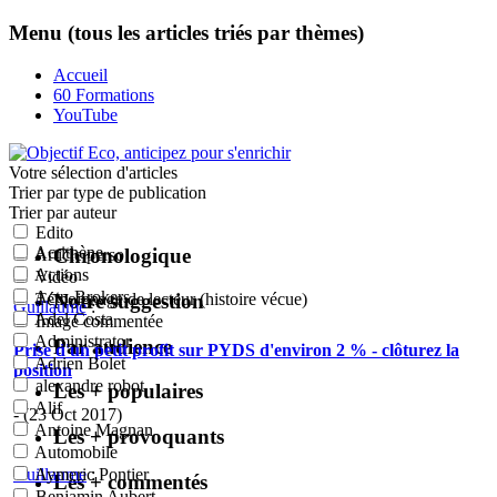
Menu (tous les articles triés par thèmes)
Accueil
60 Formations
YouTube
Votre sélection
d'articles
Trier par type de publication
Trier par auteur
Edito
Acrithène
Chronologique
Article perso
Actions
Vidéo
Actu-Brokers
Notre suggestion
Témoignage de lecteur (histoire vécue)
Guillaume
:
Adel Costa
Image commentée
Administrator
Par audience
Prise d'un petit profit sur PYDS d'environ 2 % - clôturez la
Adrien Bolet
position
alexandre robot
Les + populaires
Alif
- (23 Oct 2017)
Antoine Magnan
Les + provoquants
Automobile
Guillaume
:
Aymeric Pontier
Les + commentés
Benjamin Aubert