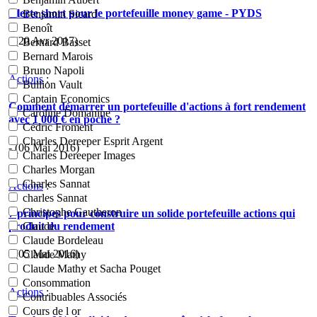
Alerte short pour le portefeuille money game - PYDS
Benjamin Sicard
Benoît
- (20 Avr 2017)
Bernard Basset
Bernard Marois
Bruno Napoli
Actions
:
Bullion Vault
Captain Economics
Comment démarrer un portefeuille d'actions à fort rendement
Caroline Domanine
avec 1 000 € en poche ?
Cédric Froment
Charles Dereeper Esprit Argent
- (06 Mai 2016)
Charles Dereeper Images
Charles Morgan
Charles Sannat
Actions
:
charles Sannat
Christophe Gautheron
7 principes pour construire un solide portefeuille actions qui
produit du rendement
Claude
Claude Bordeleau
- (05 Mai 2016)
Claude Mathy
Claude Mathy et Sacha Pouget
Consommation
Actions
:
Contribuables Associés
Cours de l or