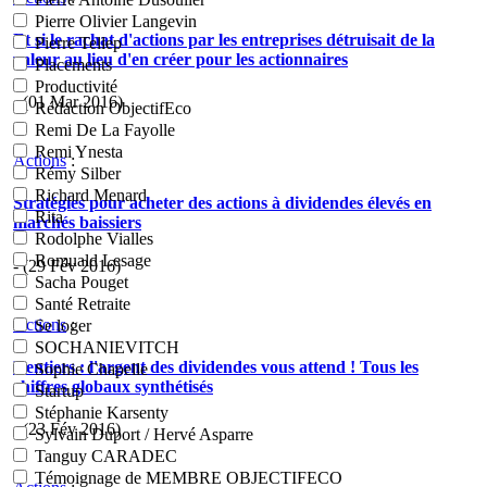
Pierre Olivier Langevin
Et si le rachat d'actions par les entreprises détruisait de la
Pierre Tellep
valeur au lieu d'en créer pour les actionnaires
Placements
Productivité
- (01 Mar 2016)
Rédaction ObjectifEco
Remi De La Fayolle
Remi Ynesta
Actions
:
Rémy Silber
Richard Menard
Stratégies pour acheter des actions à dividendes élevés en
Rita
marchés baissiers
Rodolphe Vialles
Romuald Lesage
- (29 Fév 2016)
Sacha Pouget
Santé Retraite
Actions
:
Se loger
SOCHANIEVITCH
Rentiers : l'argent des dividendes vous attend ! Tous les
Sophie Chapelle
chiffres globaux synthétisés
Startup
Stéphanie Karsenty
- (23 Fév 2016)
Sylvain Duport / Hervé Asparre
Tanguy CARADEC
Témoignage de MEMBRE OBJECTIFECO