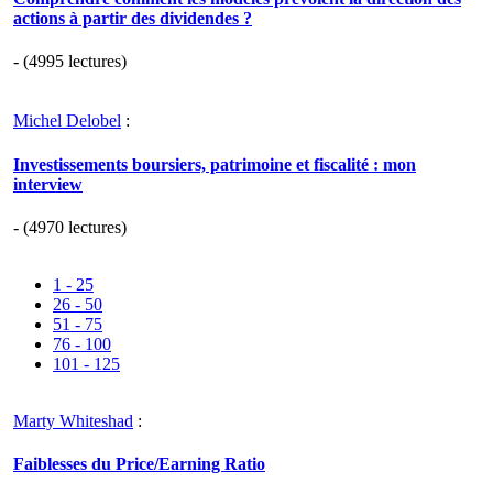
actions à partir des dividendes ?
- (4995 lectures)
Michel Delobel
:
Investissements boursiers, patrimoine et fiscalité : mon
interview
- (4970 lectures)
1 - 25
26 - 50
51 - 75
76 - 100
101 - 125
Marty Whiteshad
:
Faiblesses du Price/Earning Ratio