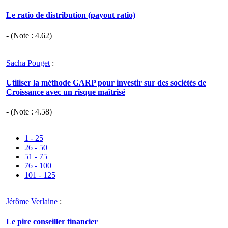
Le ratio de distribution (payout ratio)
- (Note :
4.62
)
Sacha Pouget
:
Utiliser la méthode GARP pour investir sur des sociétés de
Croissance avec un risque maîtrisé
- (Note :
4.58
)
1 - 25
26 - 50
51 - 75
76 - 100
101 - 125
Jérôme Verlaine
:
Le pire conseiller financier