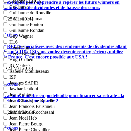
Grégory LEROY
5 exemples pour apprendre à repérer les futurs winners en
Guillaume
bourse, mix de dividendes et de hausse des cours.
Guillaume de Rouville
Guillaume Dumans
- (25 Mar 2016)
Guillaume Ponton
Guillaume Rondan
Actions
:
Guy Wagner
H16
4 REITS spécialisées avec des rendements de dividendes allant
Henri Dumas
jusqu'à 11% ! Si vous voulez devenir rentier, sérieux, oubliez
Hervé Bréaumon
la France. C'est encore possible aux USA !
Hugo Cohen
IG Markets
- (23 Mar 2016)
Isabelle Mouilleseaux
ISF
Jacques SAPIR
Actions
:
Jawhar Jchtioui
Jean Aubignat
5 actions à mettre en portefeuille pour financer sa retraite - la
Jean Christophe Bataille
crème de la crème - partie 2
Jean Francois Faustinelli
Jean Marcel Rocchesani
- (22 Mar 2016)
Jean Noel Heb
Jean Pierre Bourg
Actions
:
Jean Pierre Chevallier