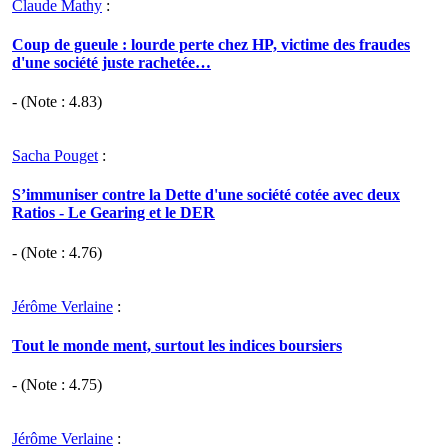
Claude Mathy
:
Coup de gueule : lourde perte chez HP, victime des fraudes
d'une société juste rachetée…
- (Note :
4.83
)
Sacha Pouget
:
S’immuniser contre la Dette d'une société cotée avec deux
Ratios - Le Gearing et le DER
- (Note :
4.76
)
Jérôme Verlaine
:
Tout le monde ment, surtout les indices boursiers
- (Note :
4.75
)
Jérôme Verlaine
: