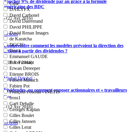
Toucher 9% de dividende par an grâce à la formule
Crise
américaine des BDC
DAILYFX
David Carbonel
- (27 Avr 2016)
David Danverand
David PHILIPPE
David Renan Images
Actions
:
de Karatcha
DGCIS
Comprendre comment les modèles prévoient la direction des
Dorra
actions à partir des dividendes ?
Emmanuel GAUDE
- (18 Avr 2016)
Eric Fromant
Erwan Dereeper
Etienne BROIS
Michel Delobel
:
Fabien Manach
Fabien Pot
Dividendes, ou comment opposer actionnaires et « travailleurs
François Foschia - INETIS
»…
fross1
Gaël Deballe
- (12 Avr 2016)
Georges Kaplan
Gilles Boulet
Gilles Janssen
Actions
:
Gilles Lerat