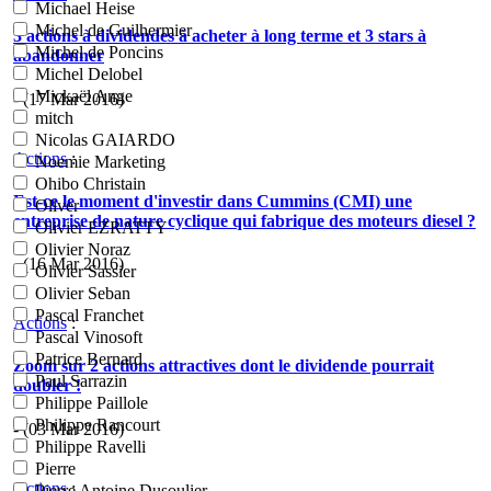
Michael Heise
Michel de Guilhermier
3 actions à dividendes à acheter à long terme et 3 stars à
Michel de Poncins
abandonner
Michel Delobel
Mickaël Ange
- (17 Mar 2016)
mitch
Nicolas GAIARDO
Actions
:
Noemie Marketing
Ohibo Christain
Est-ce le moment d'investir dans Cummins (CMI) une
Oliver
entreprise de nature cyclique qui fabrique des moteurs diesel ?
Olivier EZRATTY
Olivier Noraz
- (16 Mar 2016)
Olivier Sassier
Olivier Seban
Pascal Franchet
Actions
:
Pascal Vinosoft
Patrice Bernard
Zoom sur 2 actions attractives dont le dividende pourrait
Paul Sarrazin
doubler !
Philippe Paillole
Philippe Rancourt
- (03 Mar 2016)
Philippe Ravelli
Pierre
Actions
:
Pierre Antoine Dusoulier