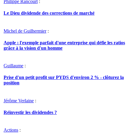
Philippe Rancourt
:
Le Dieu dividende des corrections de marché
Michel de Guilhermier
:
Apple : l'exemple parfait d'une entreprise qui défie les ratios
grâce à la vision d'un homme
Guillaume
:
Prise d'un petit profit sur PYDS d'environ 2 % - clôturez la
position
Jérôme Verlaine
:
Réinvestir les dividendes ?
Actions
: