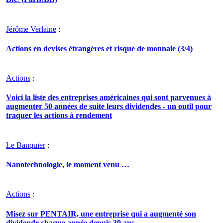
Jérôme Verlaine
:
Actions en devises étrangères et risque de monnaie (3/4)
Actions
:
Voici la liste des entreprises américaines qui sont parvenues à
augmenter 50 années de suite leurs dividendes - un outil pour
traquer les actions à rendement
Le Banquier
:
Nanotechnologie, le moment venu …
Actions
:
Misez sur PENTAIR, une entreprise qui a augmenté son
dividende chaque année depuis 39 ans