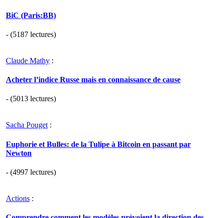
BiC (Paris:BB)
- (5187 lectures)
Claude Mathy
:
Acheter l’indice Russe mais en connaissance de cause
- (5013 lectures)
Sacha Pouget
:
Euphorie et Bulles: de la Tulipe à Bitcoin en passant par
Newton
- (4997 lectures)
Actions
:
Comprendre comment les modèles prévoient la direction des