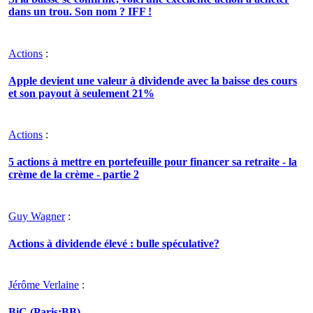
dans un trou. Son nom ? IFF !
Actions
:
Apple devient une valeur à dividende avec la baisse des cours
et son payout à seulement 21%
Actions
:
5 actions à mettre en portefeuille pour financer sa retraite - la
crème de la crème - partie 2
Guy Wagner
:
Actions à dividende élevé : bulle spéculative?
Jérôme Verlaine
:
BiC (Paris:BB)