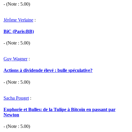
- (Note :
5.00
)
Jérôme Verlaine
:
BiC (Paris:BB)
- (Note :
5.00
)
Guy Wagner
:
Actions à dividende élevé : bulle spéculative?
- (Note :
5.00
)
Sacha Pouget
:
Euphorie et Bulles: de la Tulipe à Bitcoin en passant par
Newton
- (Note :
5.00
)