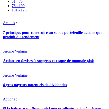
51 - 75
76 - 100
101 - 125
Actions
:
7 principes pour construire un solide portefeuille actions qui
produit du rendement
Jérôme Verlaine
:
Actions en devises étrangères et risque de monnaie (4/4)
Jérôme Verlaine
:
4 gros payeurs potentiels de dividendes
Actions
:
Si la baisse se confirme, voici une excellente action à acheter